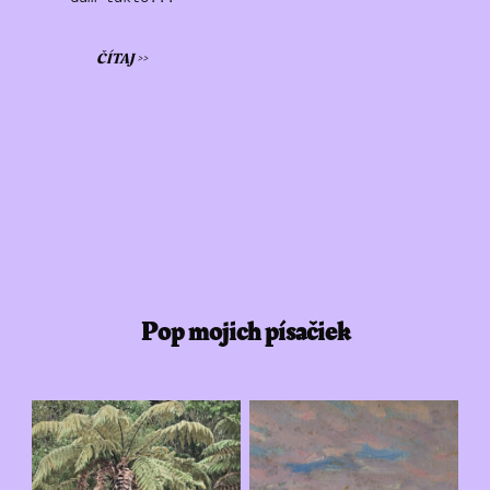
ČÍTAJ >>
Pop mojich písačiek