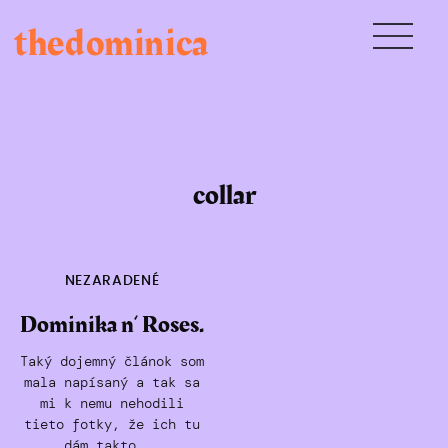
Skip
thedominica
to
content
collar
NEZARADENÉ
Dominika n‘ Roses.
Taký dojemný článok som
mala napísaný a tak sa
mi k nemu nehodili
tieto fotky, že ich tu
dám takto...