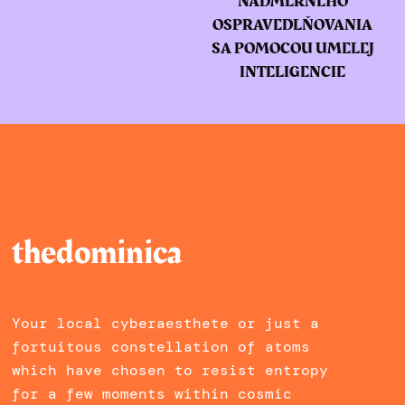
NADMERNÉHO
OSPRAVEDLŇOVANIA
SA POMOCOU UMELEJ
INTELIGENCIE
thedominica
Your local cyberaesthete or just a
fortuitous constellation of atoms
which have chosen to resist entropy
for a few moments within cosmic