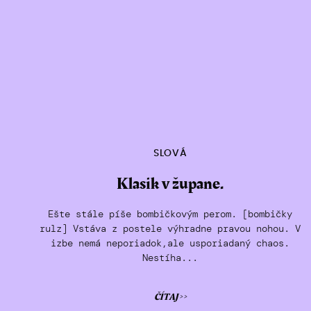
SLOVÁ
Klasik v župane.
Ešte stále píše bombičkovým perom. [bombičky
rulz] Vstáva z postele výhradne pravou nohou. V
izbe nemá neporiadok,ale usporiadaný chaos.
Nestíha...
ČÍTAJ >>