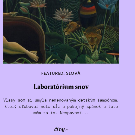
FEATURED
,
SLOVÁ
Laboratórium snov
Vlasy som si umyla nemenovaným detským šampónom,
ktorý sľuboval nula sĺz a pokojný spánok a toto
mám za to. Nespavosť...
ČÍTAJ >>