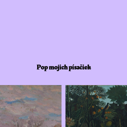
Pop mojich písačiek