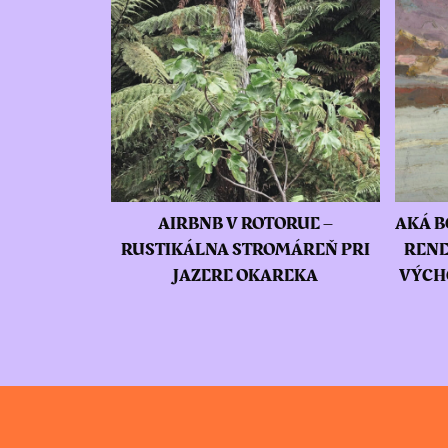
AIRBNB V ROTORUE –
AKÁ B
RUSTIKÁLNA STROMÁREŇ PRI
RENE
JAZERE OKAREKA
VÝCH