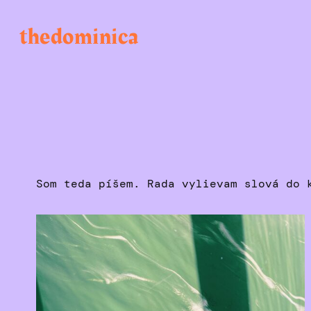
Skip
to
thedominica
content
Som teda píšem. Rada vylievam slová do 