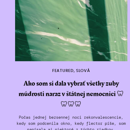
FEATURED
,
SLOVÁ
Ako som si dala vybrať všetky zuby
múdrosti naraz v štátnej nemocnici 🦷
🦷🦷🦷
Počas jednej bezsennej noci rekonvalescencie,
kedy som podcenila okno, kedy flector píše, som
napísala aj niektoré z týchto riadkov.