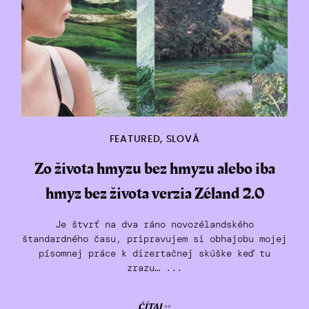
FEATURED
,
SLOVÁ
Zo života hmyzu bez hmyzu alebo iba
hmyz bez života verzia Zéland 2.0
Je štvrť na dva ráno novozélandského
štandardného času, pripravujem si obhajobu mojej
písomnej práce k dizertačnej skúške keď tu
zrazu… ...
ČÍTAJ >>