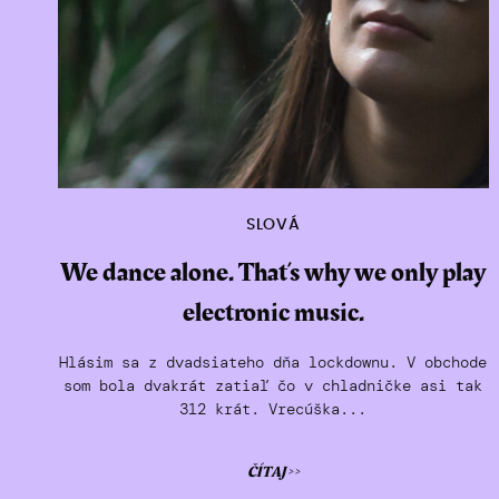
SLOVÁ
We dance alone. That’s why we only play
electronic music.
Hlásim sa z dvadsiateho dňa lockdownu. V obchode
som bola dvakrát zatiaľ čo v chladničke asi tak
312 krát. Vrecúška...
ČÍTAJ >>