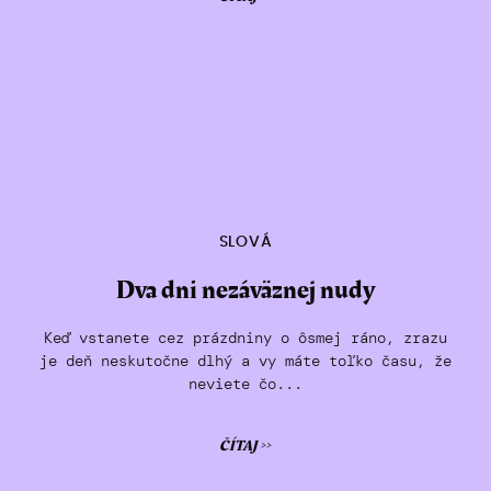
SLOVÁ
Dva dni nezáväznej nudy
Keď vstanete cez prázdniny o ôsmej ráno, zrazu
je deň neskutočne dlhý a vy máte toľko času, že
neviete čo...
ČÍTAJ >>