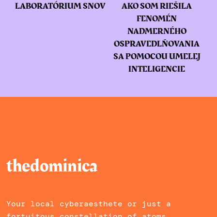
LABORATÓRIUM SNOV
AKO SOM RIEŠILA
FENOMÉN
NADMERNÉHO
OSPRAVEDLŇOVANIA
SA POMOCOU UMELEJ
INTELIGENCIE
thedominica
Your local cyberaesthete or just a
fortuitous constellation of atoms