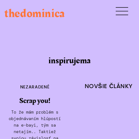
Skip
thedominica
to
content
inspirujema
Navigácia
NOVŠIE ČLÁNKY
NEZARADENÉ
v
Scrap you!
článkoch
To že mám problém s
objednávaním hlúpostí
na e-bayi, tým sa
netajím.. Taktiež
svojou závislosť na