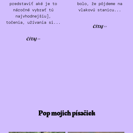
predstaviť aké je to
bolo, že pôjdeme na
náročné vybrať tú
vlakovú stanicu...
najvhodnejšiu],
točenia, užívania si...
ČÍTAJ >>
ČÍTAJ >>
Pop mojich písačiek