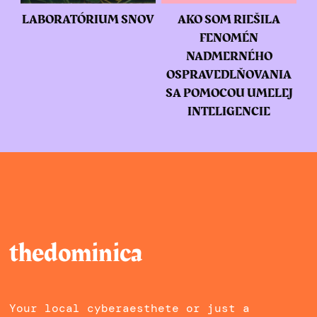
LABORATÓRIUM SNOV
AKO SOM RIEŠILA
FENOMÉN
NADMERNÉHO
OSPRAVEDLŇOVANIA
SA POMOCOU UMELEJ
INTELIGENCIE
thedominica
Your local cyberaesthete or just a