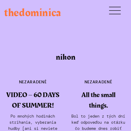
Skip
thedominica
to
content
nikon
NEZARADENÉ
NEZARADENÉ
VIDEO – 60 DAYS
All the small
OF SUMMER!
things.
Po mnohých hodinách
Bol to jeden z tých dní
strihania, vyberania
keď odpoveďou na otázku
hudby [ani si neviete
čo budeme dnes robiť