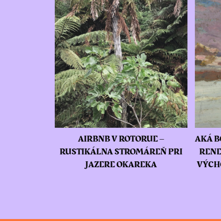
AIRBNB V ROTORUE –
AKÁ B
RUSTIKÁLNA STROMÁREŇ PRI
RENE
JAZERE OKAREKA
VÝCH