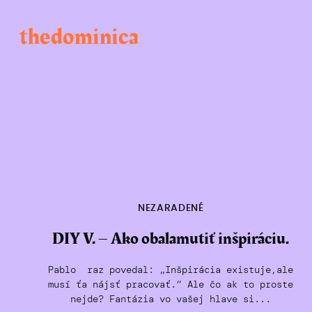
Skip
to
thedominica
content
NEZARADENÉ
DIY V. – Ako obalamutiť inšpiráciu.
Pablo raz povedal: „Inšpirácia existuje,ale
musí ťa nájsť pracovať.“ Ale čo ak to proste
nejde? Fantázia vo vašej hlave si...