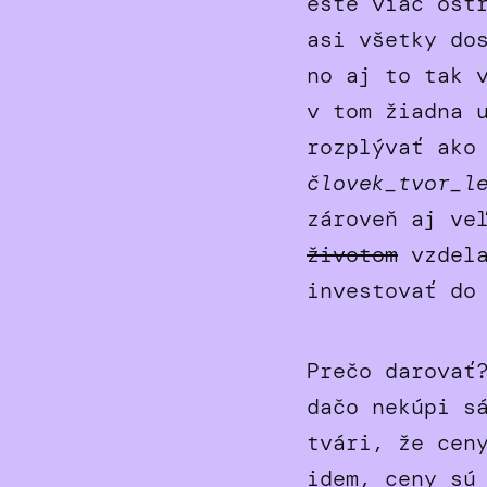
ešte viac ost
asi všetky do
no aj to tak 
v tom žiadna 
rozplývať ako
človek_tvor_l
zároveň aj ve
životom
vzdela
investovať do
Prečo darovať
dačo nekúpi s
tvári, že cen
idem, ceny sú