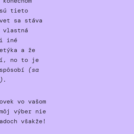
 konečnom
sú tieto
vet sa stáva
 vlastná
i iné
etýka a že
í, no to je
espôsobí
(sa
).
ovek vo vašom
môj výber nie
adoch všakže!