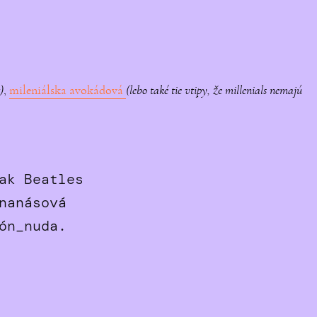
)
,
mileniálska avokádová
(lebo také tie vtipy, že millenials nemajú
ak Beatles
nanásová
ón_nuda.