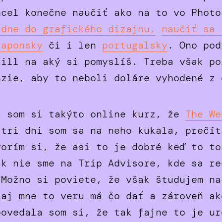
hcel konečne naučiť ako na to vo Photo
adne do grafického dizajnu,
naučiť sa 
japonsky
či i len
portugalsky
. Ono pod
kill na aký si pomyslíš. Treba však po
nzie, aby to neboli doláre vyhodené z 
a som si takýto online kurz, že
The We
 tri dni som sa na neho kukala, prečít
vorím si, že asi to je dobré keď to to
ak nie sme na Trip Advisore, kde sa re
 Možno si poviete, že však študujem na
 aj mne to veru má čo dať a zároveň ak
povedala som si, že tak fajne to je ur