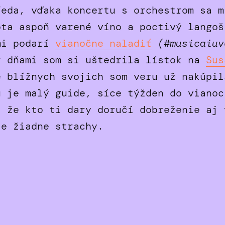
Teda, vďaka koncertu s orchestrom sa m
ota aspoň varené víno a poctivý langoš
mi podarí
vianočne naladiť
(#musicaiuv
r dňami som si uštedrila lístok na
Sus
 blížnych svojich som veru už nakúpil
u je malý guide, síce týžden do vianoc
, že kto ti dary doručí dobreženie aj 
že žiadne strachy.