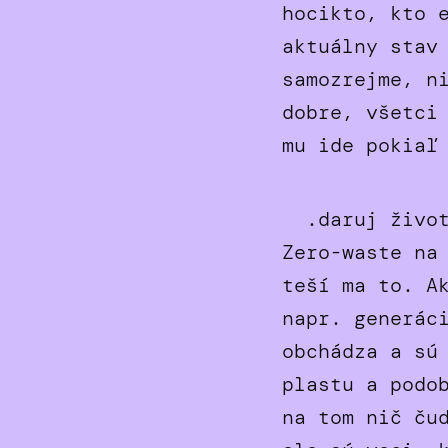
hocikto, kto 
aktuálny stav
samozrejme, n
dobre, všetci
mu ide pokiaľ
.daruj živo
Zero-waste na
teší ma to. A
napr. generác
obchádza a sú
plastu a podo
na tom nič ču