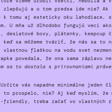
ktoré vieme urobiť všetci, nebolia a v
t zlepšujú a o tom predsa ide nie? Ak 
e k tomu aj esteticky oku lahodiace, s
om. U mňa už dlhodobo fungujú veci ako
u, desiatové boxy, plátenky, keepcup č
j keď sa môžeme tváriť, že nás sa to n
s vlastnou flaškou na vodu svet nezmen
vapka povedala, že ona sama záplavu n
om sa to dostala s prirovnaniami práve
 Určite vás napadne minimálne jeden čl
y to prospelo, nie? Aj keď myslím, že 
a-friendly, treba začať vo vlastných r