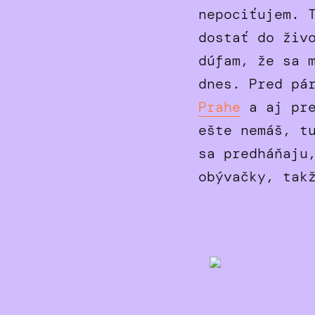
nepociťujem. 
dostať do živ
dúfam, že sa 
dnes. Pred pá
Prahe
a aj pre
ešte nemáš, t
sa predháňaju
obývačky, tak