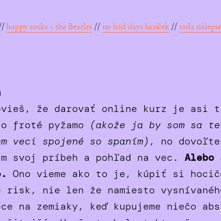
//
happy socks + the Beatles
//
no bad days hrnček
//
sada nálepi
um
ovieš, že darovať online kurz je asi t
ko froté pyžamo
(akože ja by som sa te
em veci spojené so spaním)
, no dovoľte
ám svoj príbeh a pohľad na vec.
Alebo 
be.
Ono vieme ako to je, kúpiť si hocič
e risk, nie len že namiesto vysnívanéh
ece na zemiaky, keď kupujeme niečo abs