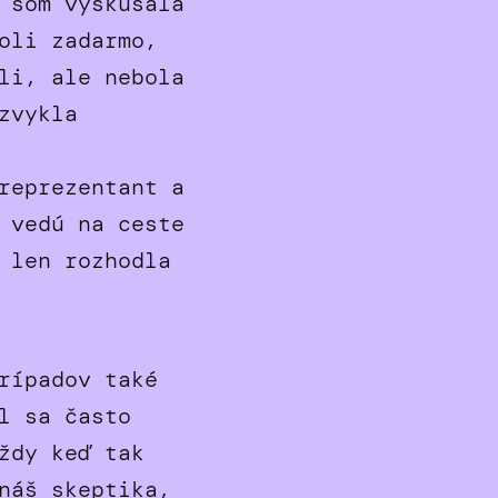
 som vyskúšala
oli zadarmo,
li, ale nebola
zvykla
reprezentant a
 vedú na ceste
 len rozhodla
rípadov také
l sa často
ždy keď tak
náš skeptika,