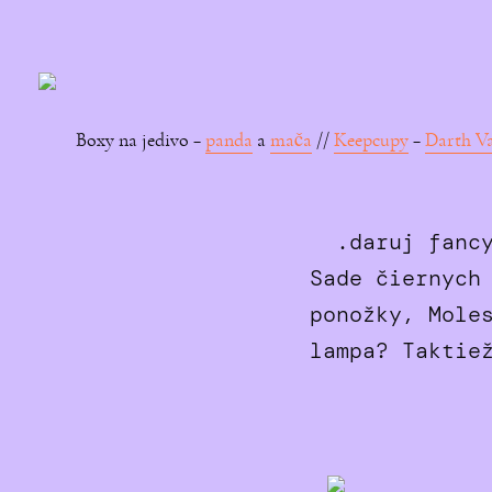
Boxy na jedivo –
panda
a
mača
//
Keepcupy
–
Darth V
.daruj fancy
Sade čiernych
ponožky, Mole
lampa? Taktie