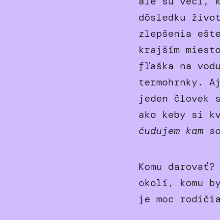
ale sú veci, 
dôsledku živo
zlepšenia ešt
krajším miest
fľaška na vod
termohrnky. A
jeden človek 
ako keby si k
čudujem kam s
Komu darovať?
okolí, komu b
je moc rodiči