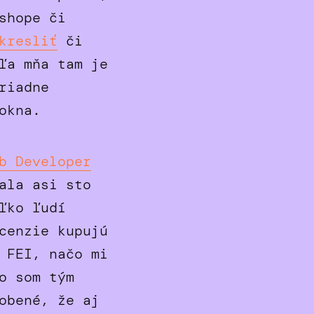
shope či
kresliť
či
ľa mňa tam je
riadne
okna.
b Developer
ala asi sto
ľko ľudí
cenzie kupujú
 FEI, načo mi
o som tým
obené, že aj