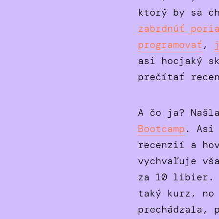
ktorý by sa c
zabrdnúť pori
programovať
,
asi hocjaký s
prečítať rece
A čo ja? Našl
Bootcamp
. Asi
recenzií a ho
vychvaľuje vš
za 10 libier.
taký kurz, no
prechádzala, 