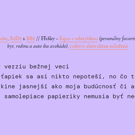
ader
,
R2D2
a
BB8
// Fľašky –
Equa s velerybkou
(personálny favorit
byt, rodinu a auto iba avokádo)
,
ružová abstraktne založená
 verziu bežnej veci
 ťapiek sa asi nikto nepoteší, no čo t
skine jasnejší ako moja budúcnosť či a
ž samolepiace papieriky nemusia byť ne