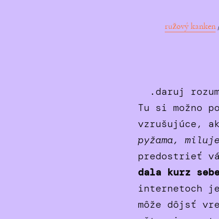
ružový kanken
.daruj roz
Tu si možno p
vzrušujúce, a
pyžama, miluj
predostrieť v
dala kurz se
internetoch j
môže dôjsť vr