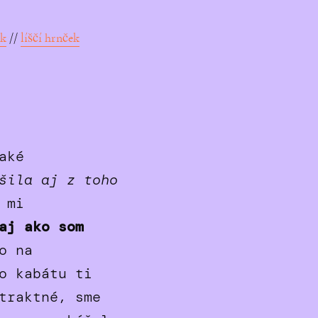
ek
//
líščí hrnček
aké
šila aj z toho
 mi
aj ako som
o na
o kabátu ti
traktné, sme