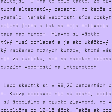
ražitejší. U mňa to bolo takto, že prv
stupné alternatívy zadarmo, no kedže b
vyzeralo. Nejaké vedomosti síce poskyt
ucelená forma a tak sa moja motivácia 
 para nad hrncom. Hlavne si všetko
enivý
musí dohľadať a ja ako ukážkový 
ľký nadšenec rôznych kurzov, ktoré vás
ním za ručičku, som sa napokon predsa
 cudzích vedomostí na internetoch.
? Lebo skeptik si v 98,26 percentách p
ám. Kurzy popravde nie sú drahé, portá
y sú špeciálne a prudko zľavnené, no v
 približne od 10-15 éčok. Takže ak poz