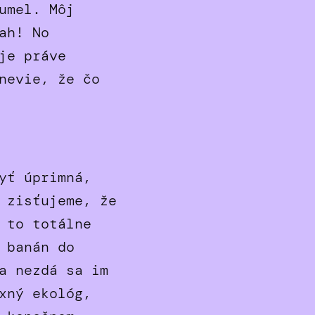
umel. Môj
ah! No
je práve
nevie, že čo
yť úprimná,
 zisťujeme, že
 to totálne
 banán do
a nezdá sa im
xný ekológ,