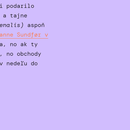
i podarilo
 a tajne
enalis)
aspoň
anne Sundfør v
a, no ak ty
, no obchody
v nedeľu do