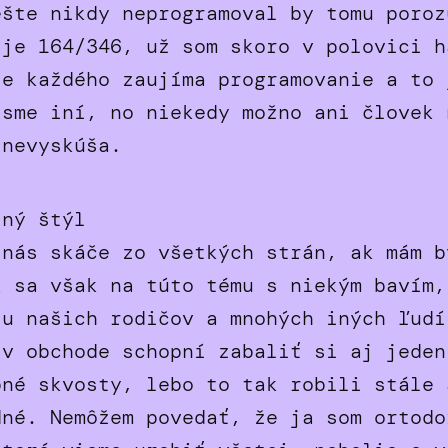
ešte nikdy neprogramoval by tomu poroz
 je 164/346, už som skoro v polovici h
ie každého zaujíma programovanie a to 
 sme iní, no niekedy možno ani človek 
 nevyskúša.
tný štýl
 nás skáče zo všetkých strán, ak mám b
k sa však na túto tému s niekým bavím,
iu našich rodičov a mnohých iných ľudí
 v obchode schopní zabaliť si aj jeden
bné skvosty, lebo to tak robili stále 
dné. Nemôžem povedať, že ja som ortodo