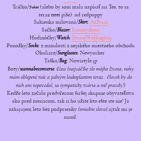
Tričko/
(alebo by som mala napísať asi Tee, to sa
T-shirt
teraz
nosí
píše): od redpoppy
Sukienka milovaná/
Skirt
:
AxParis
Sačko/
Blazer:
Sammydress
Hodinôčky/
Watch
:
DanielWellington
Ponožky/
Socks
: z minulosti z nejakého miestneho obchodu
Okuliare/
Sunglasses
: Newyorker
Taška/
Bag
: Nowistyle.jp
Boty/
wannabeconverse
: čína
(najväčšie zlo môjho života, nohy
mám oblepené tisíc a jedným leukoplastom teraz.. človek by do
nich ani nepovedal, sa sympaticky tvária a nič pravdy!)
Kedže leto začalo predvčerom širšej skupine obyvateľstva
ako pred mesiacom, tak si ho užite kto ešte ste nie! Ja
zahajujem leto bez podprsenky
(smiešne slovo)
,ajtak mi je
nanič.