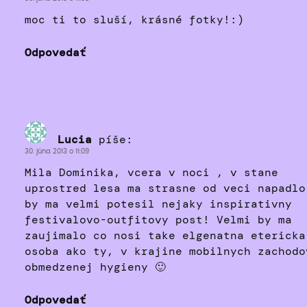
moc ti to sluší, krásné fotky!:)
Odpovedať
Lucia
píše:
30. júna 2013 o 11:09
Mila Dominika, vcera v noci , v stane
uprostred lesa ma strasne od veci napadlo
by ma velmi potesil nejaky inspirativny
festivalovo-outfitovy post! Velmi by ma
zaujimalo co nosi take elgenatna etericka
osoba ako ty, v krajine mobilnych zachodo
obmedzenej hygieny 🙂
Odpovedať