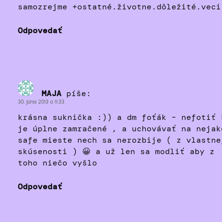
samozrejme +ostatné.životne.dôležité.veci
Odpovedať
MAJA
píše:
30. júna 2013 o 11:33
krásna suknička :)) a dm foťák – nefotiť 
je úplne zamračené , a uchovávať na nejak
safe mieste nech sa nerozbije ( z vlastne
skúsenosti ) 😀 a už len sa modliť aby z
toho niečo vyšlo
Odpovedať