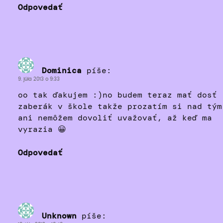
Odpovedať
Dominica
píše:
9. júla 2013 o 9:33
oo tak ďakujem :)no budem teraz mať dosť
zaberák v škole takže prozatím si nad tým
ani nemôžem dovoliť uvažovať, až keď ma
vyrazia 😀
Odpovedať
Unknown
píše: