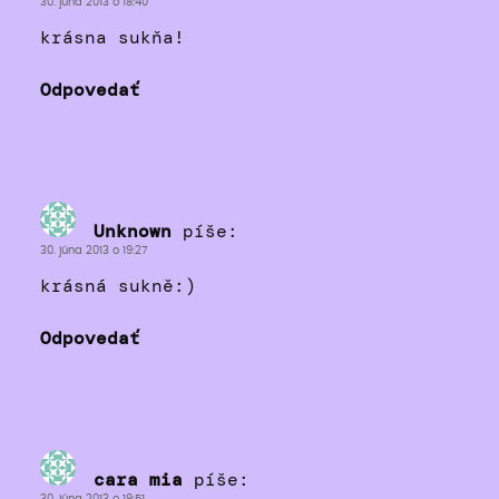
30. júna 2013 o 18:40
krásna sukňa!
Odpovedať
Unknown
píše:
30. júna 2013 o 19:27
krásná sukně:)
Odpovedať
cara mia
píše: