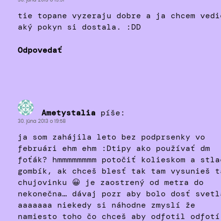
30. júna 2013 o 19:51
tie topane vyzeraju dobre a ja chcem vedi
aký pokyn si dostala. :DD
Odpovedať
Ametystalia
píše:
30. júna 2013 o 19:58
ja som zahájila leto bez podprsenky vo
februári ehm ehm :Dtipy ako používať dm
foťák? hmmmmmmmm potočiť kolieskom a stla
gombík, ak chceš blesť tak tam vysunieš t
chujovinku 😀 je zaostrený od metra do
nekonečna… dávaj pozr aby bolo dosť svetl
aaaaaaa niekedy si náhodne zmyslí že
namiesto toho čo chceš aby odfotil odfotí