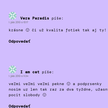
Vera Paradis
píše:
1. júla 2013 o 10:17
krásne 🙂 či už kvalita fotiek tak aj ty!
Odpovedať
I am cat
píše:
1. júla 2013 o 11:34
veľmi veľmi veľmi pekne 🙂 a podprsenky
nosim uz len tak raz za dva tyždne, užasn
pocit slobody 🙂
Odpovedať