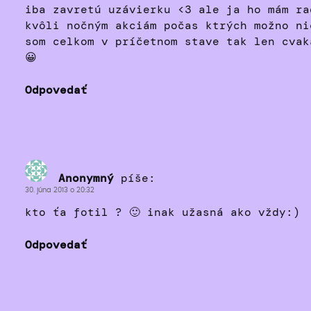
iba zavretú uzávierku <3 ale ja ho mám ra
kvôli nočným akciám počas ktrých možno ni
som celkom v príčetnom stave tak len cvak
😀
Odpovedať
Anonymný
píše:
30. júna 2013 o 20:32
kto ťa fotil ? 🙂 inak užasná ako vždy:)
Odpovedať