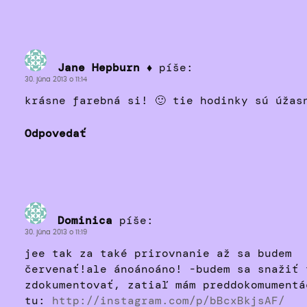
Jane Hepburn ♦
píše:
30. júna 2013 o 11:14
krásne farebná si! 🙂 tie hodinky sú úžas
Odpovedať
Dominica
píše:
30. júna 2013 o 11:19
jee tak za také prirovnanie až sa budem
červenať!ale ánoánoáno! -budem sa snažiť 
zdokumentovať, zatiaľ mám preddokomumentá
tu:
http://instagram.com/p/bBcxBkjsAF/