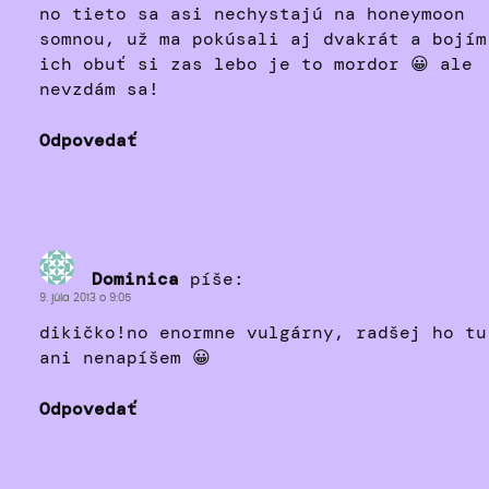
no tieto sa asi nechystajú na honeymoon
somnou, už ma pokúsali aj dvakrát a bojím
ich obuť si zas lebo je to mordor 😀 ale
nevzdám sa!
Odpovedať
Dominica
píše:
9. júla 2013 o 9:05
dikičko!no enormne vulgárny, radšej ho tu
ani nenapíšem 😀
Odpovedať