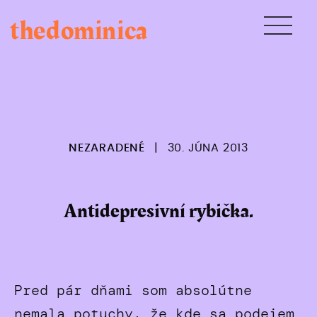
Skip
thedominica
to
content
NEZARADENÉ
|
30. JÚNA 2013
Antidepresivní rybička.
Pred pár dňami som absolútne
nemala potuchy, že kde sa podejem