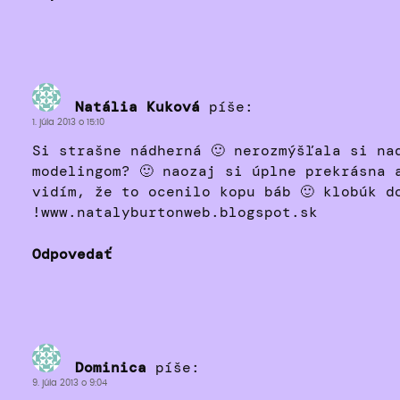
Natália Kuková
píše:
1. júla 2013 o 15:10
Si strašne nádherná 🙂 nerozmýšľala si na
modelingom? 🙂 naozaj si úplne prekrásna 
vidím, že to ocenilo kopu báb 🙂 klobúk d
!www.natalyburtonweb.blogspot.sk
Odpovedať
Dominica
píše:
9. júla 2013 o 9:04