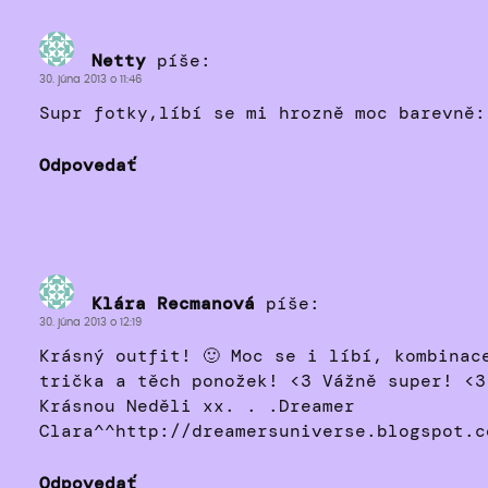
Netty
píše:
30. júna 2013 o 11:46
Supr fotky,líbí se mi hrozně moc barevně:
Odpovedať
Klára Recmanová
píše:
30. júna 2013 o 12:19
Krásný outfit! 🙂 Moc se i líbí, kombinac
trička a těch ponožek! <3 Vážně super! <3
Krásnou Neděli xx. . .Dreamer
Clara^^http://dreamersuniverse.blogspot.c
Odpovedať