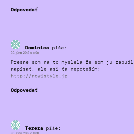
Odpovedať
Dominica
píše:
30. júna 2013 o 11:05
Presne som na to myslela že som ju zabudl
napísať, ale asi ťa nepoteším:
http://nowistyle.jp
Odpovedať
Tereza
píše:
30. júna 2013 o 11:08