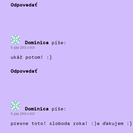
Odpovedať
Dominica
píše:
9. júla 2013 o 9:31
ukáž potom! :}
Odpovedať
Dominica
píše:
9. júla 2013 o 9:31
presne toto! sloboda roka! :)a ďakujem :}