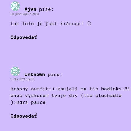
Ajvn
píše:
30. júna 2013 o 20:51
tak toto je fakt krásnee! 🙂
Odpovedať
Unknown
píše:
1. júla 2013 o 9:06
krásny outfit:))zaujali ma tie hodinky:3i
dnes vyskušam tvoje diy (tie sluchadlá
):Ddrž palce
Odpovedať