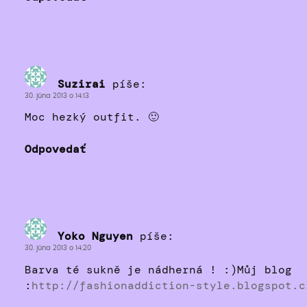
Suzirai
píše:
30. júna 2013 o 14:13
Moc hezký outfit. 🙂
Odpovedať
Yoko Nguyen
píše:
30. júna 2013 o 14:20
Barva té sukně je nádherná ! :)Můj blog
:
http://fashionaddiction-style.blogspot.c