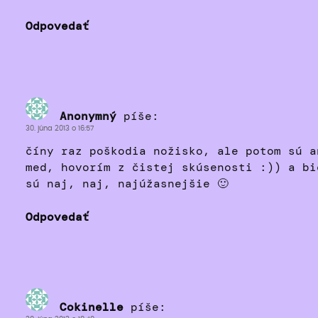
Odpovedať
Anonymný
píše:
30. júna 2013 o 16:57
číny raz poškodia nožisko, ale potom sú a
med, hovorím z čistej skúsenosti :)) a bi
sú naj, naj, najúžasnejšie 🙂
Odpovedať
Cokinelle
píše: