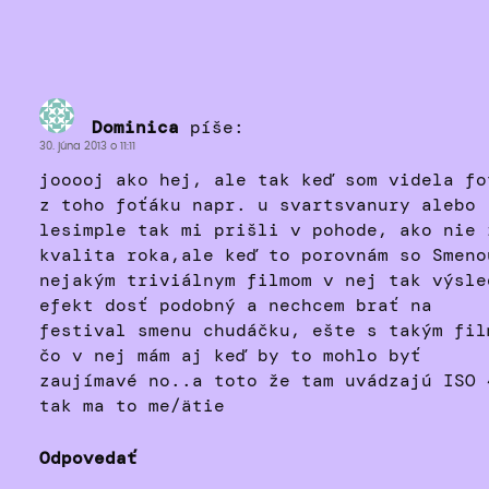
Dominica
píše:
30. júna 2013 o 11:11
jooooj ako hej, ale tak keď som videla fo
z toho foťáku napr. u svartsvanury alebo
lesimple tak mi prišli v pohode, ako nie 
kvalita roka,ale keď to porovnám so Smeno
nejakým triviálnym filmom v nej tak výsle
efekt dosť podobný a nechcem brať na
festival smenu chudáčku, ešte s takým fil
čo v nej mám aj keď by to mohlo byť
zaujímavé no..a toto že tam uvádzajú ISO 
tak ma to me/ätie
Odpovedať