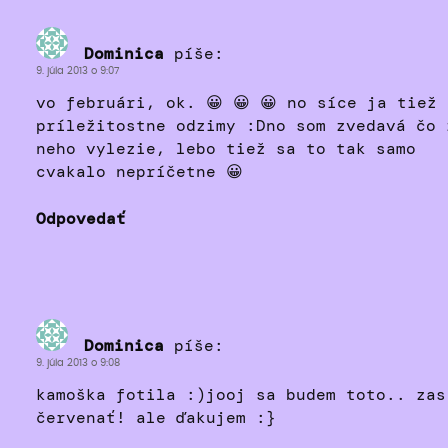
Dominica
píše:
9. júla 2013 o 9:07
vo februári, ok. 😀 😀 😀 no síce ja tiež
príležitostne odzimy :Dno som zvedavá čo 
neho vylezie, lebo tiež sa to tak samo
cvakalo nepríčetne 😀
Odpovedať
Dominica
píše:
9. júla 2013 o 9:08
kamoška fotila :)jooj sa budem toto.. zas
červenať! ale ďakujem :}