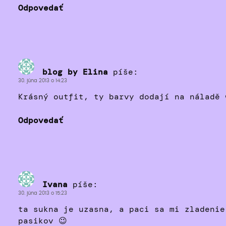
Odpovedať
blog by Elina
píše:
30. júna 2013 o 14:23
Krásný outfit, ty barvy dodají na náladě 
Odpovedať
Ivana
píše:
30. júna 2013 o 15:23
ta sukna je uzasna, a paci sa mi zladenie
pasikov 😉