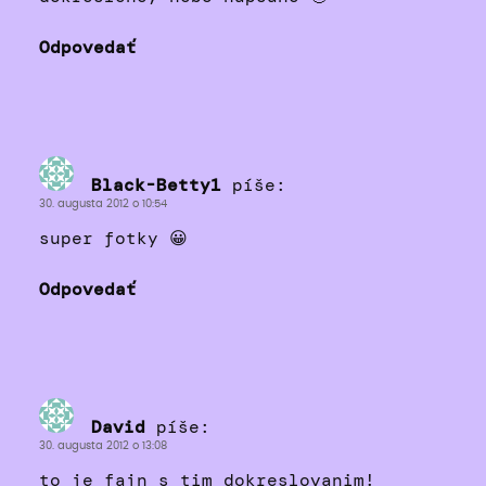
Odpovedať
Black-Betty1
píše:
30. augusta 2012 o 10:54
super fotky 😀
Odpovedať
David
píše:
30. augusta 2012 o 13:08
to je fajn s tim dokreslovanim!