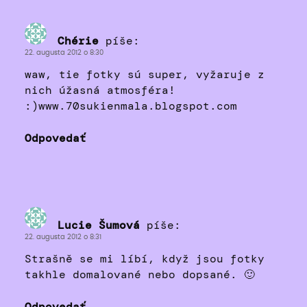
Chérie
píše:
22. augusta 2012 o 8:30
waw, tie fotky sú super, vyžaruje z
nich úžasná atmosféra!
:)www.70sukienmala.blogspot.com
Odpovedať
Lucie Šumová
píše:
22. augusta 2012 o 8:31
Strašně se mi líbí, když jsou fotky
takhle domalované nebo dopsané. 🙂