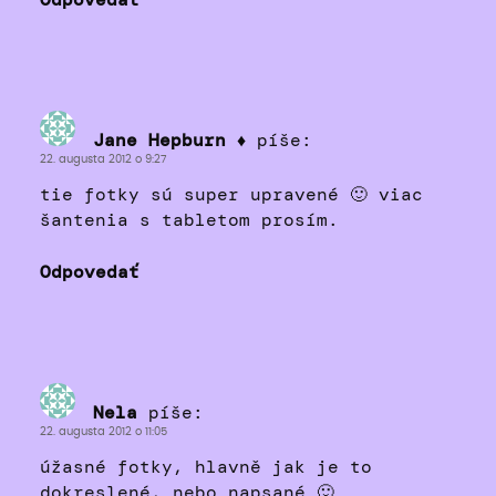
Odpovedať
Jane Hepburn ♦
píše:
22. augusta 2012 o 9:27
tie fotky sú super upravené 🙂 viac
šantenia s tabletom prosím.
Odpovedať
Nela
píše:
22. augusta 2012 o 11:05
úžasné fotky, hlavně jak je to
dokreslené, nebo napsané 🙂