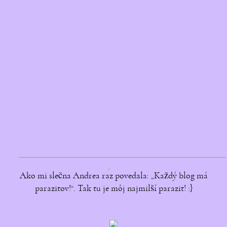
Ako mi slečna Andrea raz povedala: „Každý blog má
parazitov!“. Tak tu je môj najmilší parazit! :}