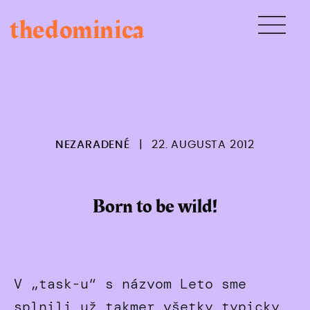
Skip
thedominica
to
content
NEZARADENÉ
|
22. AUGUSTA 2012
Born to be wild!
V „task-u“ s názvom Leto sme
splnili už takmer všetky typicky