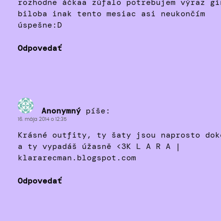
rozhodne áčkaa zúfalo potrebujem výraz gi
biloba inak tento mesiac asi neukončím
úspešne:D
Odpovedať
Anonymný
píše:
16. mája 2014 o 12:35
Krásné outfity, ty šaty jsou naprosto dok
a ty vypadáš úžasně <3K L A R A |
klararecman.blogspot.com
Odpovedať