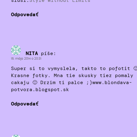
slusi.
Style Without Limits
Odpovedať
NITA
píše:
15. mája 2014 o 20:31
Super si to vymyslela, takto to pofotit 
Krasne fotky. Mna tie skusky tiez pomaly
cakaju 🙂 Drzim ti palce ;)www.blondava-
potvora.blogspot.sk
Odpovedať