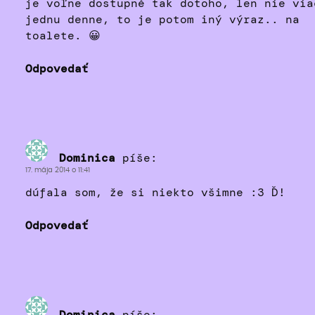
je voľne dostupné tak dotoho, len nie via
jednu denne, to je potom iný výraz.. na
toalete. 😀
Odpovedať
Dominica
píše:
17. mája 2014 o 11:41
dúfala som, že si niekto všimne :3 Ď!
Odpovedať
Dominica
píše: