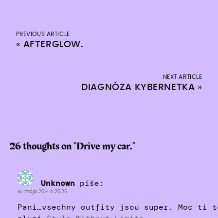
PREVIOUS ARTICLE
«
AFTERGLOW.
NEXT ARTICLE
DIAGNÓZA KYBERNETKA
»
26 thoughts on “
Drive my car.
”
Unknown
píše:
15. mája 2014 o 20:26
Pani…vsechny outfity jsou super. Moc ti t