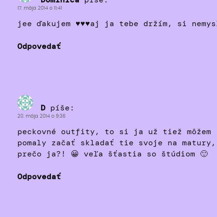
17. mája 2014 o 11:41
jee ďakujem ♥♥♥aj ja tebe držím, si nemys
Odpovedať
D
píše:
20. mája 2014 o 9:36
peckovné outfity, to si ja už tiež môžem
pomaly začať skladať tie svoje na matury,
prečo ja?! 😀 veľa šťastia so štúdiom 🙂
Odpovedať