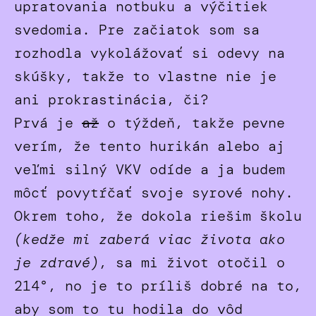
upratovania notbuku a výčitiek
svedomia. Pre začiatok som sa
rozhodla vykolážovať si odevy na
skúšky, takže to vlastne nie je
ani prokrastinácia, či?
Prvá je
až
o týždeň, takže pevne
verím, že tento hurikán alebo aj
veľmi silný VKV odíde a ja budem
môcť povytŕčať svoje syrové nohy.
Okrem toho, že dokola riešim školu
(kedže mi zaberá viac života ako
je zdravé)
, sa mi život otočil o
214°, no je to príliš dobré na to,
aby som to tu hodila do vôd