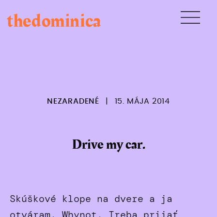
Skip
thedominica
to
content
NEZARADENÉ
|
15. MÁJA 2014
Drive my car.
Skúškové klope na dvere a ja
otváram. Whynot. Treba prijať