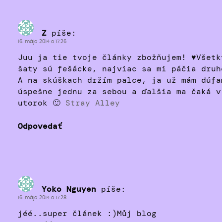
Z
píše:
16. mája 2014 o 17:26
Juu ja tie tvoje články zbožňujem! ♥Všetk
šaty sú fešácke, najviac sa mi páčia druh
A na skúškach držím palce, ja už mám dúfa
úspešne jednu za sebou a ďalšia ma čaká v
utorok 🙂
Stray Alley
Odpovedať
Yoko Nguyen
píše:
16. mája 2014 o 17:28
jéé..super článek :)Můj blog