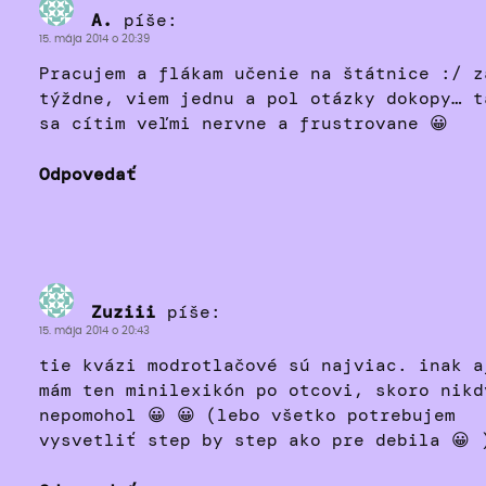
A.
píše:
15. mája 2014 o 20:39
Pracujem a flákam učenie na štátnice :/ z
týždne, viem jednu a pol otázky dokopy… t
sa cítim veľmi nervne a frustrovane 😀
Odpovedať
Zuziii
píše:
15. mája 2014 o 20:43
tie kvázi modrotlačové sú najviac. inak a
mám ten minilexikón po otcovi, skoro nikd
nepomohol 😀 😀 (lebo všetko potrebujem
vysvetliť step by step ako pre debila 😀 