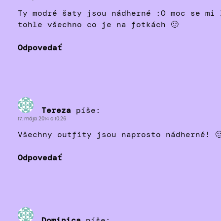
Ty modré šaty jsou nádherné :O moc se mi 
tohle všechno co je na fotkách 🙂
Odpovedať
Tereza
píše:
17. mája 2014 o 10:26
Všechny outfity jsou naprosto nádherné! 
Odpovedať
Dominica
píše: