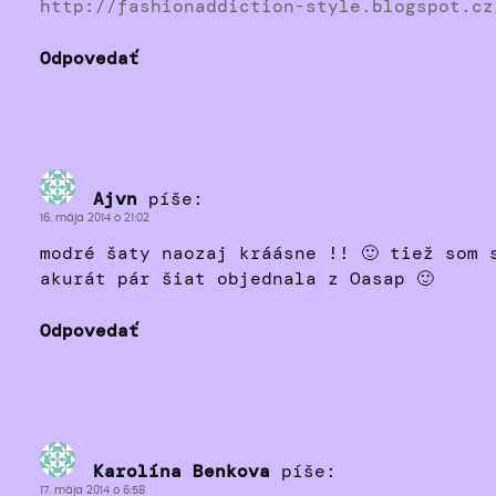
http://fashionaddiction-style.blogspot.cz
Odpovedať
Ajvn
píše:
16. mája 2014 o 21:02
modré šaty naozaj kráásne !! 🙂 tiež som 
akurát pár šiat objednala z Oasap 🙂
Odpovedať
Karolína Benkova
píše:
17. mája 2014 o 6:58