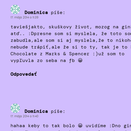
Dominica
píše:
17. mája 2014 o 11:39
taviešjakto, skuškovy život, mozog na gin
atď.. :Dpresne som si myslela, že toto so
zabudla,ale som si aj myslela,že to nikoh
nebude trápiť,ale že si to ty, tak je to 
Chocolate z Marks & Spencer :)už som to
vypľuvla zo seba na fb 😀
Odpovedať
Dominica
píše:
17. mája 2014 o 11:40
hahaa keby to tak bolo 😀 uvidíme :Dno gi