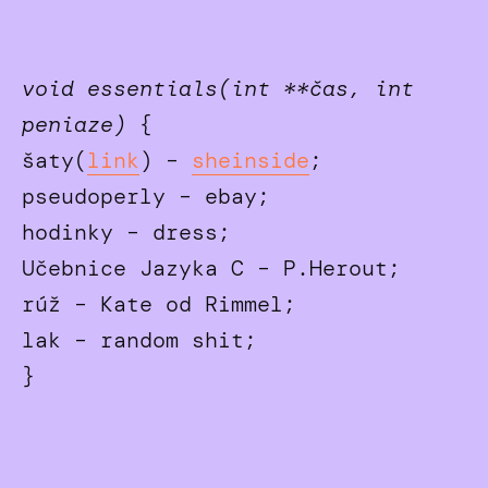
void essentials(int **čas, int
peniaze)
{
šaty(
link
) –
sheinside
;
pseudoperly – ebay;
hodinky – dress;
Učebnice Jazyka C – P.Herout;
rúž – Kate od Rimmel;
lak – random shit;
}