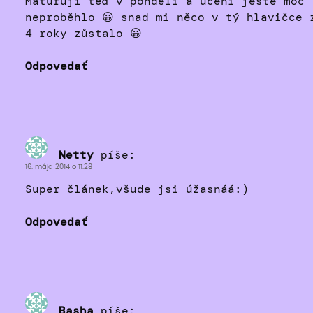
Maturuji teď v pondělí a učení ještě moc
neproběhlo 😀 snad mi něco v tý hlavičce 
4 roky zůstalo 😀
Odpovedať
Netty
píše:
16. mája 2014 o 11:28
Super článek,všude jsi úžasnáá:)
Odpovedať
Basha
píše: