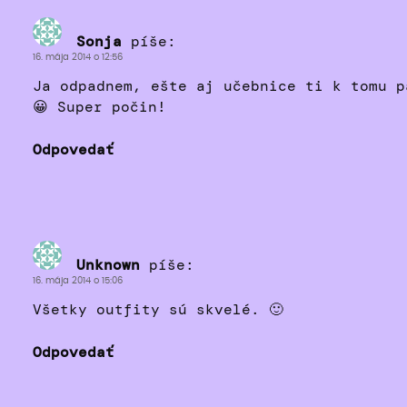
Sonja
píše:
16. mája 2014 o 12:56
Ja odpadnem, ešte aj učebnice ti k tomu p
😀 Super počin!
Odpovedať
Unknown
píše:
16. mája 2014 o 15:06
Všetky outfity sú skvelé. 🙂
Odpovedať