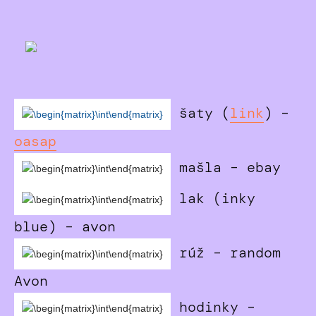
šaty (
link
) –
oasap
mašla – ebay
lak (inky
blue) – avon
rúž – random
Avon
hodinky –