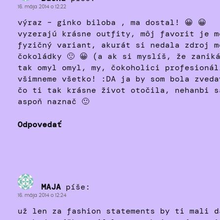
16. mája 2014 o 12:22
výraz – ginko biloba , ma dostal! 😀 😀
vyzerajú krásne outfity, môj favorit je m
fyzičný variant, akurát si nedala zdroj m
čokoládky 🙁 😀 (a ak si myslíš, že zanik
tak omyl omyl, my, čokoholici profesionál
všimneme všetko! :DA ja by som bola zveda
čo ti tak krásne život otočila, nehanbi s
aspoň naznač 🙂
Odpovedať
MAJA
píše:
16. mája 2014 o 12:24
už len za fashion statements by ti mali d