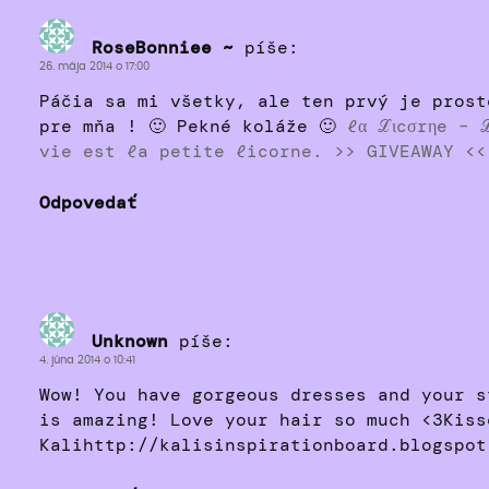
RoseBonniee ~
píše:
26. mája 2014 o 17:00
Páčia sa mi všetky, ale ten prvý je prost
pre mňa ! 🙂 Pekné koláže 🙂
ℓα ℒιcσrηe – 
vie est ℓa petite ℓicorne.
>> GIVEAWAY <<
Odpovedať
Unknown
píše:
4. júna 2014 o 10:41
Wow! You have gorgeous dresses and your s
is amazing! Love your hair so much <3Kiss
Kalihttp://kalisinspirationboard.blogspot