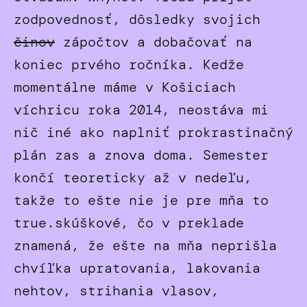
zodpovednosť, dôsledky svojich
činov
zápočtov a dobačovať na
koniec prvého ročníka. Kedže
momentálne máme v Košiciach
víchricu roka 2014, neostáva mi
nič iné ako naplniť prokrastinačný
plán zas a znova doma. Semester
končí teoreticky až v nedeľu,
takže to ešte nie je pre mňa to
true.skúškové, čo v preklade
znamená, že ešte na mňa neprišla
chvíľka upratovania, lakovania
nehtov, strihania vlasov,