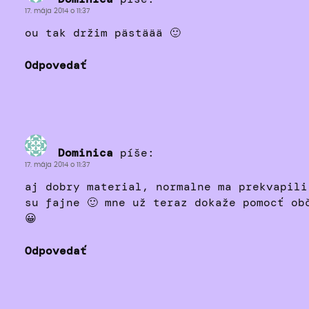
17. mája 2014 o 11:37
ou tak držim pästäää 🙂
Odpovedať
Dominica
píše:
17. mája 2014 o 11:37
aj dobry material, normalne ma prekvapili
su fajne 🙂 mne už teraz dokaže pomocť ob
😀
Odpovedať