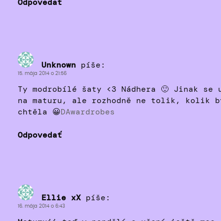
Odpovedať
Unknown
píše:
15. mája 2014 o 21:56
Ty modrobílé šaty <3 Nádhera 🙂 Jinak se 
na maturu, ale rozhodně ne tolik, kolik b
chtěla 😀
DAwardrobes
Odpovedať
Ellie xX
píše:
16. mája 2014 o 6:43