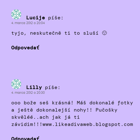
Lucije
píše:
4. marca 2012 o 20:04
tyjo, neskutečně ti to sluší 🙂
Odpovedať
Lilly
píše:
4. marca 2012 o 20:30
ooo bože seš krásná! Máš dokonalé fotky
a ještě dokonalejší nohy!! Pučošky
skvěléé..ach jak já ti
závidim!!!www.likeadivaweb.blogspot.com
Odpovedať