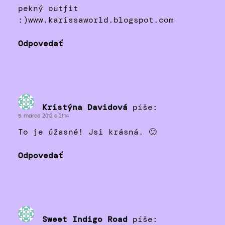
pekný outfit
:)www.karissaworld.blogspot.com
Odpovedať
Kristýna Davidová
píše:
5. marca 2012 o 21:14
To je úžasné! Jsi krásná. 🙂
Odpovedať
Sweet Indigo Road
píše: