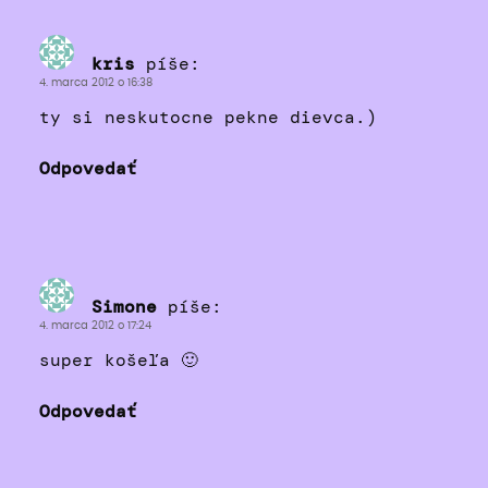
kris
píše:
4. marca 2012 o 16:38
ty si neskutocne pekne dievca.)
Odpovedať
Simone
píše:
4. marca 2012 o 17:24
super košeľa 🙂
Odpovedať