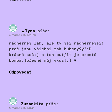
▲Tyna
píše:
4. marca 2012 o 20:56
nádhernej lak, ale ty jsi nádhernější!
proč jsou všichni tak hubenýýý?:D
krásná seš:) a ten outfit je prostě
bomba:)přesně můj vkus!;) ♥
Odpovedať
Zuzankita
píše:
5. marca 2012 o 8:45