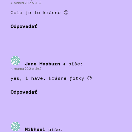
4. marca 2012 o 13:52
Celé je to krásne 🙂
Odpovedať
Jane Hepburn ♦
píše:
4. marca 2012 o 13:58
yes, i have. krásne fotky 🙂
Odpovedať
Mikhael
píše: