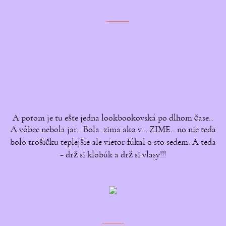
A potom je tu ešte jedna lookbookovská po dlhom čase..
A vôbec nebola jar.. Bola zima ako v… ZIME.. no nie teda
bolo trošičku teplejšie ale vietor fúkal o sto sedem. A teda
– drž si klobúk a drž si vlasy!!!