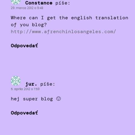
Constance
píše:
29. marca 2012 o 9:48
Where can I get the english translation
of you blog?
http://www.afrenchinlosangeles.com/
Odpovedať
jur.
píše:
5. apríla 2012 o 7:59
hej super blog 🙂
Odpovedať