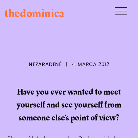
Skip
thedominica
to
content
NEZARADENÉ
|
4. MARCA 2012
Have you ever wanted to meet
yourself and see yourself from
someone else’s point of view?