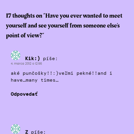
17 thoughts on “
Have you ever wanted to meet
yourself and see yourself from someone else’s
point of view?
”
Kik:)
píše:
4. marca 2012 o 12:56
aké punčošky!!:)veľmi pekné!!and i
have…many times…
Odpovedať
Z
píše: