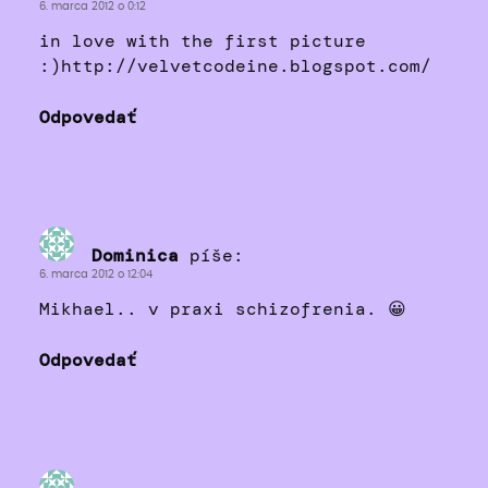
6. marca 2012 o 0:12
in love with the first picture
:)http://velvetcodeine.blogspot.com/
Odpovedať
Dominica
píše:
6. marca 2012 o 12:04
Mikhael.. v praxi schizofrenia. 😀
Odpovedať