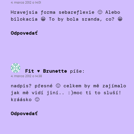
4. marca 2012 o 14:01
Hravejsia forma sebareflexie 🙂 Alebo
bilokacia 😀 To by bola sranda, co? 😀
Odpovedať
Fit ♥ Brunette
píše:
4. marca 2012 o 14:38
nadpis? přesné 🙂 celkem by mě zajímalo
jak mě vidí jiní.. :)moc ti to sluší!
kráásko 🙂
Odpovedať