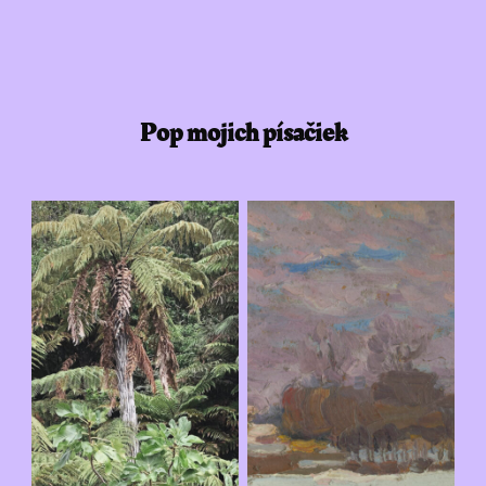
Pop mojich písačiek