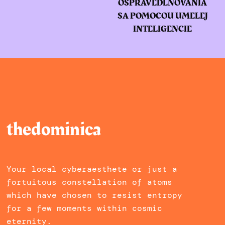
OSPRAVEDLŇOVANIA
SA POMOCOU UMELEJ
INTELIGENCIE
thedominica
Your local cyberaesthete or just a
fortuitous constellation of atoms
which have chosen to resist entropy
for a few moments within cosmic
eternity.