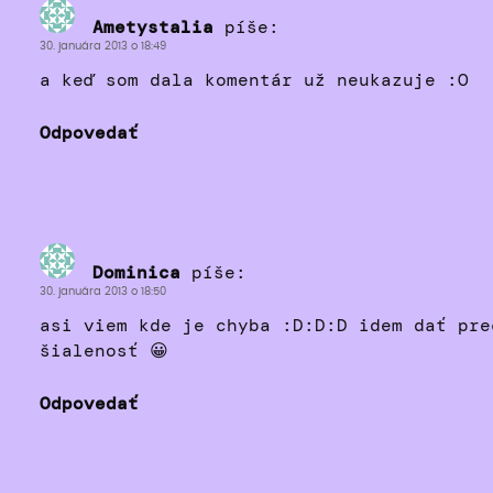
Ametystalia
píše:
30. januára 2013 o 18:49
a keď som dala komentár už neukazuje :O
Odpovedať
Dominica
píše:
30. januára 2013 o 18:50
asi viem kde je chyba :D:D:D idem dať pre
šialenosť 😀
Odpovedať