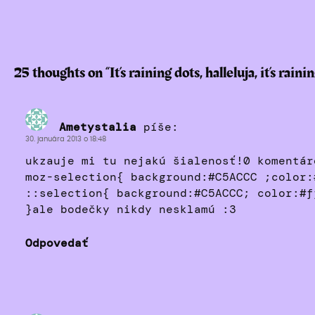
25 thoughts on “
It’s raining dots, halleluja, it’s raini
Ametystalia
píše:
30. januára 2013 o 18:48
ukzauje mi tu nejakú šialenosť!0 komentár
moz-selection{ background:#C5ACCC ;color:
::selection{ background:#C5ACCC; color:#f
}ale bodečky nikdy nesklamú :3
Odpovedať