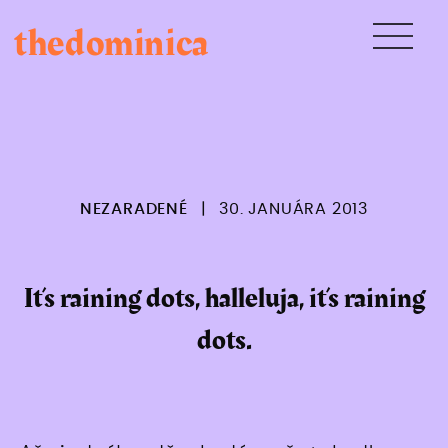
Skip
thedominica
to
content
NEZARADENÉ
|
30. JANUÁRA 2013
It’s raining dots, halleluja, it’s raining
dots.