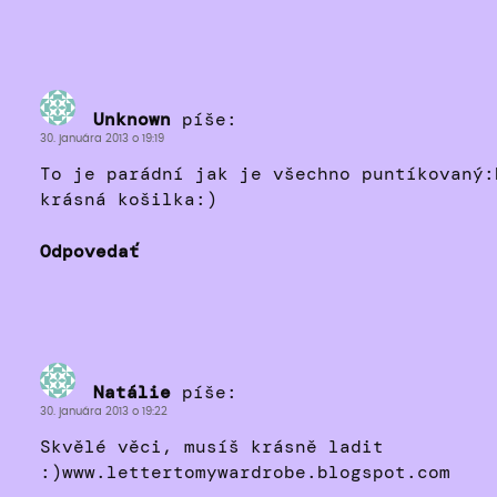
Unknown
píše:
30. januára 2013 o 19:19
To je parádní jak je všechno puntíkovaný:
krásná košilka:)
Odpovedať
Natálie
píše:
30. januára 2013 o 19:22
Skvělé věci, musíš krásně ladit
:)www.lettertomywardrobe.blogspot.com