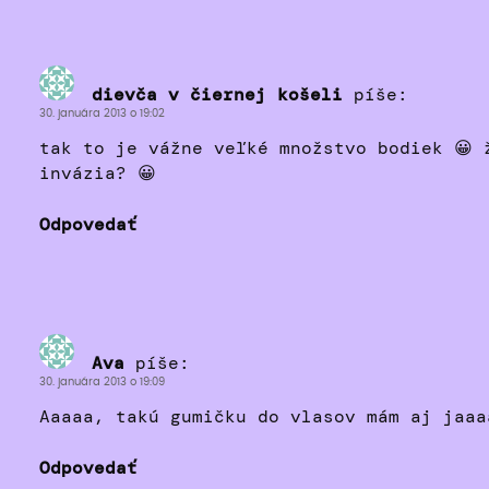
dievča v čiernej košeli
píše:
30. januára 2013 o 19:02
tak to je vážne veľké množstvo bodiek 😀 
invázia? 😀
Odpovedať
Ava
píše:
30. januára 2013 o 19:09
Aaaaa, takú gumičku do vlasov mám aj jaaa
Odpovedať