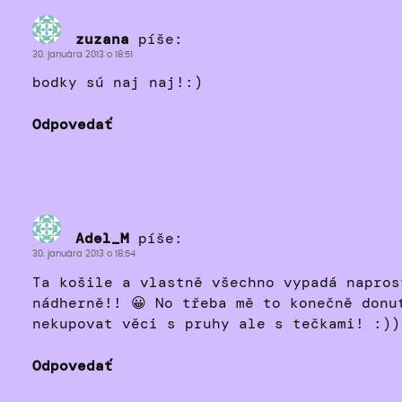
zuzana
píše:
30. januára 2013 o 18:51
bodky sú naj naj!:)
Odpovedať
Adel_M
píše:
30. januára 2013 o 18:54
Ta košile a vlastně všechno vypadá napros
nádherně!! 😀 No třeba mě to konečně donu
nekupovat věci s pruhy ale s tečkami! :))
Odpovedať