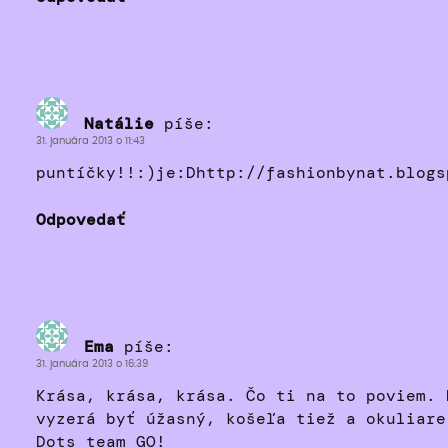
Natálie
píše:
31. januára 2013 o 11:43
puntíčky!!:)je:Dhttp://fashionbynat.blogs
Odpovedať
Ema
píše:
31. januára 2013 o 16:39
Krása, krása, krása. Čo ti na to poviem. 
vyzerá byť úžasný, košeľa tiež a okuliare
Dots team GO!