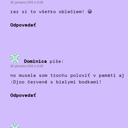
30. januára 2013 o 21:35
raz si to všetko oblečiem! 😀
Odpovedať
Dominica
píše:
30. januára 2013 o 21:39
no musela som trochu poloviť v pamäti aj 
:Djoo červené s bielymi bodkami!
Odpovedať