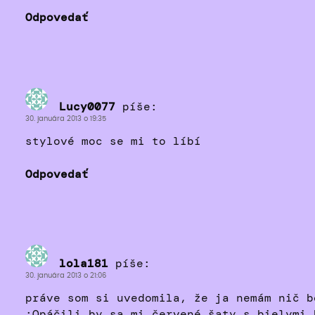
Odpovedať
Lucy0077
píše:
30. januára 2013 o 19:35
stylové moc se mi to líbí
Odpovedať
lola181
píše:
30. januára 2013 o 21:06
práve som si uvedomila, že ja nemám nič b
:Opáčili by sa mi červené šaty s bielymi 