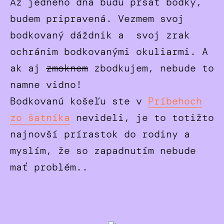
Až jedného dňa budú pršat bodky,
budem pripravená. Vezmem svoj
bodkovaný dáždnik a svoj zrak
ochránim bodkovanými okuliarmi. A
ak aj
zmoknem
zbodkujem, nebude to
namne vidno!
Bodkovanú košeľu ste v
Príbehoch
zo šatníka
nevideli, je to totižto
najnovší prírastok do rodiny a
myslím, že so zapadnutím nebude
mať problém..