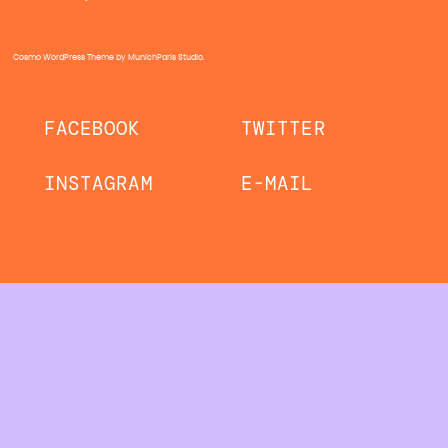
Cosmo WordPress Theme
by MunichParis Studio.
FACEBOOK
TWITTER
INSTAGRAM
E-MAIL