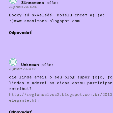
Sinnamona
píše:
30. januára 2013 o 21:51
Bodky sú skvelééé, košeľu chcem aj ja!
:)www.seesimona.blogspot.com
Odpovedať
Unknown
píše:
31. januára 2013 o 4:04
oie linda ameii o seu blog super fofo, fo
lindas e adorei as dicas estou participan
retribui?
http://regianealves2.blogspot.com.br/2013
elegante.htm
Odpovedať