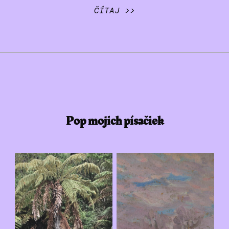
ČÍTAJ >>
Pop mojich písačiek