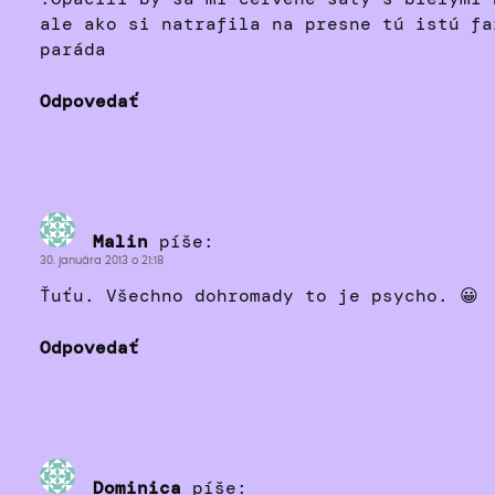
ale ako si natrafila na presne tú istú fa
paráda
Odpovedať
Malin
píše:
30. januára 2013 o 21:18
Ťuťu. Všechno dohromady to je psycho. 😀
Odpovedať
Dominica
píše: