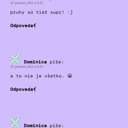
30. januára 2013 o 21:32
pruhy sú tiež supr! :}
Odpovedať
Dominica
píše:
30. januára 2013 o 21:34
a to nie je všetko. 😀
Odpovedať
Dominica
píše: