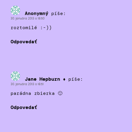
Anonymný
píše:
30. januára 2013 o 18:50
roztomilé :-))
Odpovedať
Jane Hepburn ♦
píše:
30. januára 2013 o 18:51
parádna zbierka 🙂
Odpovedať