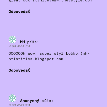
great outfit!nice!www.thevstyle.com
Odpovedať
MH
píše:
12. júla 2012 o 17:43
OOOOOOh wow! super styl kočko:)mh-
priorities.blogspot.com
Odpovedať
Anonymný
píše:
15. júla 2012 o 18:46