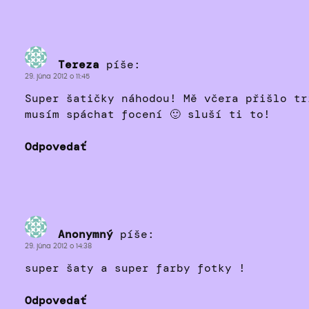
Tereza
píše:
29. júna 2012 o 11:45
Super šatičky náhodou! Mě včera přišlo tr
musím spáchat focení 🙂 sluší ti to!
Odpovedať
Anonymný
píše:
29. júna 2012 o 14:38
super šaty a super farby fotky !
Odpovedať