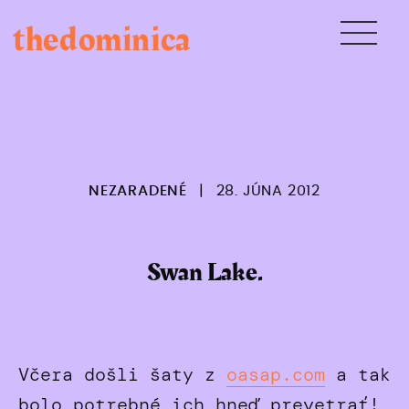
Skip
thedominica
to
content
NEZARADENÉ
|
28. JÚNA 2012
Swan Lake.
Včera došli šaty z
oasap.com
a tak
bolo potrebné ich hneď prevetrať!