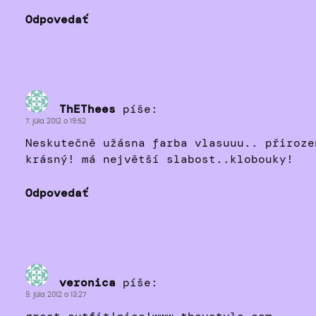
Odpovedať
ThEThees
píše:
7. júla 2012 o 19:52
Neskutečně užásna farba vlasuuu.. přiroze
krásný! má největší slabost..klobouky!
Odpovedať
veronica
píše:
9. júla 2012 o 13:27