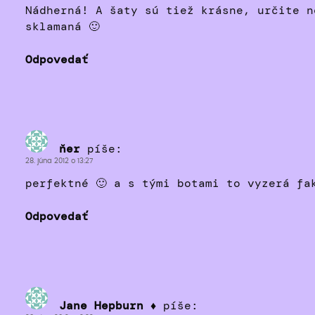
Nádherná! A šaty sú tiež krásne, určite n
sklamaná 🙂
Odpovedať
ňer
píše:
28. júna 2012 o 13:27
perfektné 🙂 a s tými botami to vyzerá fa
Odpovedať
Jane Hepburn ♦
píše: