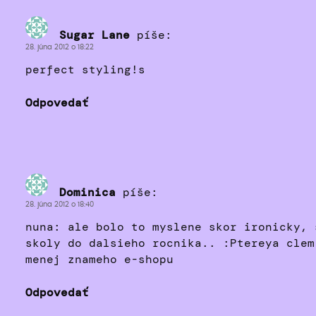
Sugar Lane
píše:
28. júna 2012 o 18:22
perfect styling!s
Odpovedať
Dominica
píše:
28. júna 2012 o 18:40
nuna: ale bolo to myslene skor ironicky, 
skoly do dalsieho rocnika.. :Ptereya clem
menej znameho e-shopu
Odpovedať