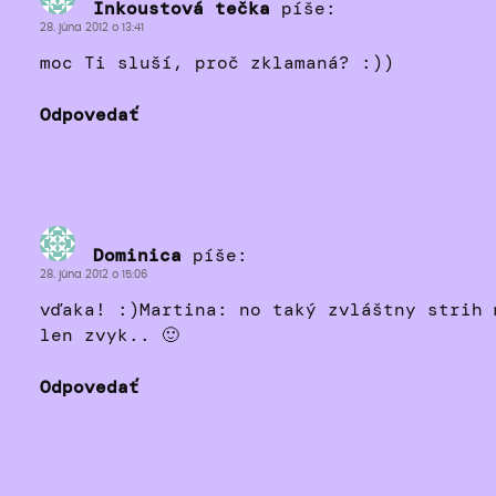
Inkoustová tečka
píše:
28. júna 2012 o 13:41
moc Ti sluší, proč zklamaná? :))
Odpovedať
Dominica
píše:
28. júna 2012 o 15:06
vďaka! :)Martina: no taký zvláštny strih 
len zvyk.. 🙂
Odpovedať