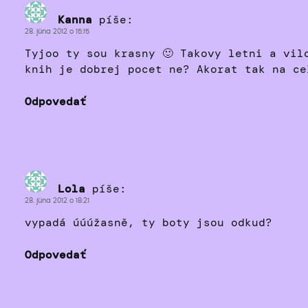
Kanna
píše:
28. júna 2012 o 15:15
Tyjoo ty sou krasny 🙂 Takovy letni a vil
knih je dobrej pocet ne? Akorat tak na ce
Odpovedať
Lola
píše:
28. júna 2012 o 18:21
vypadá úúúžasně, ty boty jsou odkud?
Odpovedať