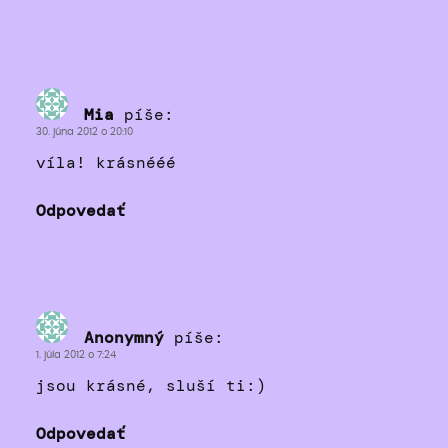
Mia
píše:
30. júna 2012 o 20:10
víla! krásnééé
Odpovedať
Anonymný
píše:
1. júla 2012 o 7:24
jsou krásné, sluší ti:)
Odpovedať