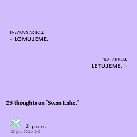
PREVIOUS ARTICLE
«
LOMUJEME.
NEXT ARTICLE
LETUJEME.
»
25 thoughts on “
Swan Lake.
”
Z
píše:
28. júna 2012 o 12:43