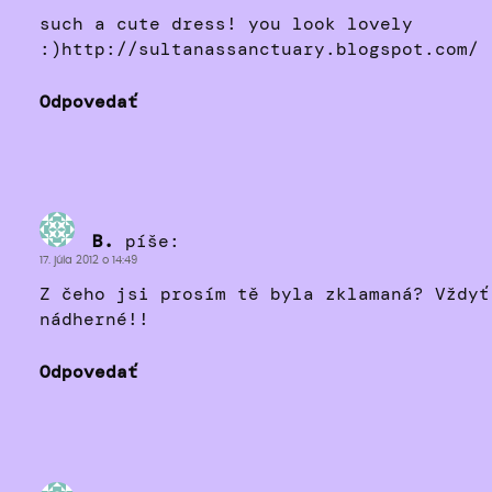
such a cute dress! you look lovely
:)http://sultanassanctuary.blogspot.com/
Odpovedať
B.
píše:
17. júla 2012 o 14:49
Z čeho jsi prosím tě byla zklamaná? Vždyť
nádherné!!
Odpovedať