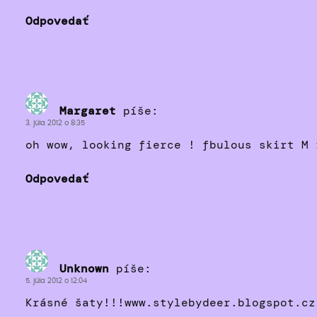
Odpovedať
Margaret
píše:
3. júla 2012 o 8:35
oh wow, looking fierce ! fbulous skirt M 
Odpovedať
Unknown
píše:
5. júla 2012 o 12:04
Krásné šaty!!!www.stylebydeer.blogspot.cz