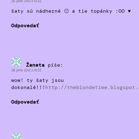
28. júna 2012 o 13:32
šaty sú nádherné 🙂 a tie topánky :OO ♥
Odpovedať
Žaneta
píše:
28. júna 2012 o 13:32
wow! ty šaty jsou
dokonalé!!!
http://theblondetime.blogspot.
Odpovedať