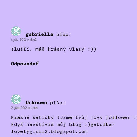
gabriella
píše:
1. júla 2012 o 18:42
slušíí, máš krásný vlasy :))
Odpovedať
Unknown
píše:
2. júla 2012 o 14:55
Krásné šatičky !Jsme tvůj nový follower !
když navštívíš můj blog :)gabulka-
lovelygirl12.blogspot.com