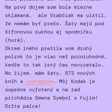
Na prvý dojem som bola mierne
sklamaná, ale Vrabčiak ma uistil,
že nemám byť prečo. Šaty majú pod
šifonovou sukňou aj spodničku
(hurá).
Okrem iného prežila som druhý
polrok čo je viac než pozoruhodné,
kedže to tak istý čas nevyzeralo.
No žijem, mám šaty, 573 nových
kníh a
instagram
. Môj Kodak je
úspešne vyfotený a na rad
prichádza Smena Symbol s Fujim!
Držte palce!