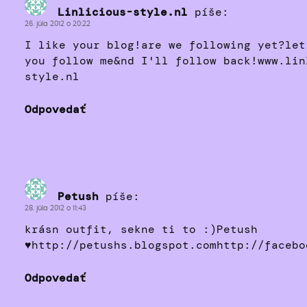
Linlicious-style.nl
píše:
26. júla 2012 o 20:22
I like your blog!are we following yet?let
you follow me&nd I'll follow back!www.lin
style.nl
Odpovedať
Petush
píše:
28. júla 2012 o 11:43
krásn outfit, sekne ti to :)Petush
♥http://petushs.blogspot.comhttp://facebo
Odpovedať