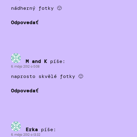
nádherný fotky 🙂
Odpovedať
M and K
píše:
6. mája 2012 o 0:08
naprosto skvělé fotky 🙂
Odpovedať
Erka
píše:
6. mája 2012 o 13:32