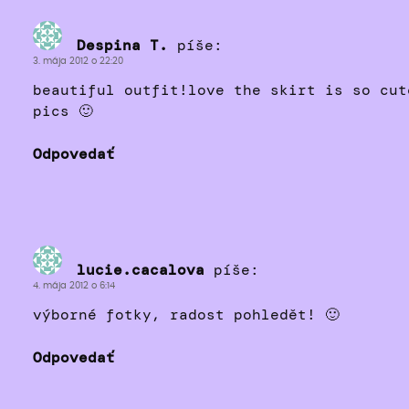
Despina T.
píše:
3. mája 2012 o 22:20
beautiful outfit!love the skirt is so cut
pics 🙂
Odpovedať
lucie.cacalova
píše:
4. mája 2012 o 6:14
výborné fotky, radost pohledět! 🙂
Odpovedať