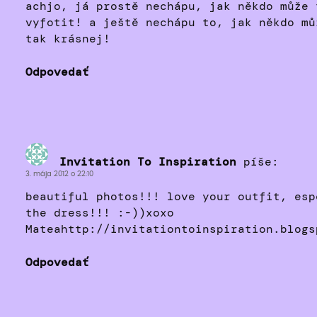
achjo, já prostě nechápu, jak někdo může 
vyfotit! a ještě nechápu to, jak někdo mů
tak krásnej!
Odpovedať
Invitation To Inspiration
píše:
3. mája 2012 o 22:10
beautiful photos!!! love your outfit, esp
the dress!!! :-))xoxo
Mateahttp://invitationtoinspiration.blogs
Odpovedať