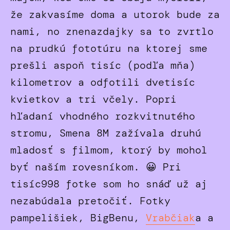
že zakvasíme doma a utorok bude za
nami, no znenazdajky sa to zvrtlo
na prudkú fototúru na ktorej sme
prešli aspoň tisíc (podľa mňa)
kilometrov a odfotili dvetisíc
kvietkov a tri včely. Popri
hľadaní vhodného rozkvitnutého
stromu, Smena 8M zažívala druhú
mladosť s filmom, ktorý by mohol
byť naším rovesníkom. 😀 Pri
tisíc998 fotke som ho snáď už aj
nezabúdala pretočiť. Fotky
pampelišiek, BigBenu,
Vrabčiak
a a