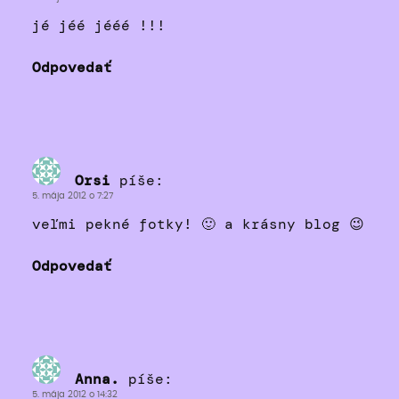
jé jéé jééé !!!
Odpovedať
Orsi
píše:
5. mája 2012 o 7:27
veľmi pekné fotky! 🙂 a krásny blog 😉
Odpovedať
Anna.
píše:
5. mája 2012 o 14:32