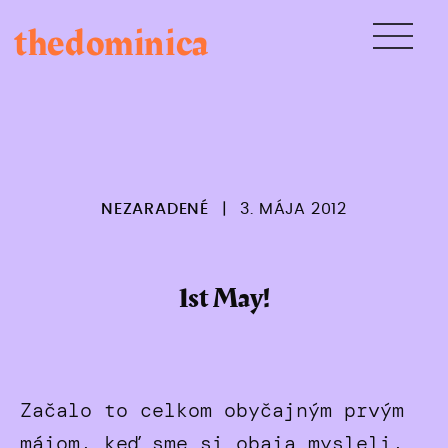
Skip
thedominica
to
content
NEZARADENÉ
|
3. MÁJA 2012
1st May!
Začalo to celkom obyčajným prvým
májom, keď sme si obaja mysleli,