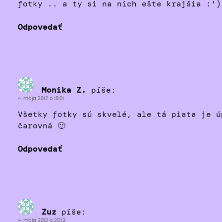
fotky .. a ty si na nich ešte krajšia :')
Odpovedať
Monika Z.
píše:
4. mája 2012 o 19:01
Všetky fotky sú skvelé, ale tá piata je ú
čarovná 🙂
Odpovedať
Zuz
píše:
4. mája 2012 o 20:13