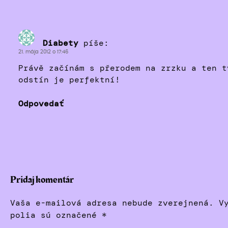
Diabety
píše:
21. mája 2012 o 17:46
Právě začínám s přerodem na zrzku a ten t
odstín je perfektní!
Odpovedať
Pridaj komentár
Vaša e-mailová adresa nebude zverejnená.
V
polia sú označené
*