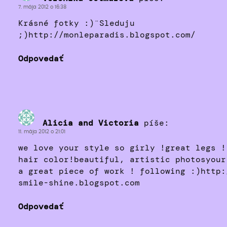
7. mája 2012 o 16:38
Krásné fotky :)¨Sleduju
;)http://monleparadis.blogspot.com/
Odpovedať
Alicia and Victoria
píše:
11. mája 2012 o 21:01
we love your style so girly !great legs !
hair color!beautiful, artistic photosyour
a great piece of work ! following :)http:
smile-shine.blogspot.com
Odpovedať