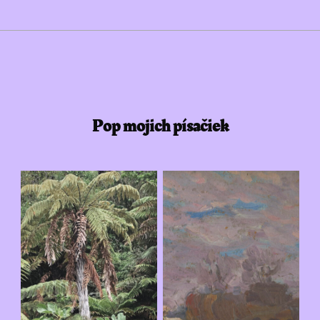
Pop mojich písačiek