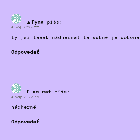
▲Tyna
píše:
4. mája 2012 o 7:17
ty jsi taaak nádherná! ta sukně je dokona
Odpovedať
I am cat
píše:
4. mája 2012 o 7:19
nádherné
Odpovedať