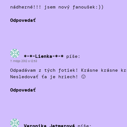
nádherné!!! jsem nový fanoušek:))
Odpovedať
*-*-Lienka-*-*
píše:
7. mája 2012 o 12:53
Odpadávam z tých fotiek! Krásne krásne kr
Nesledovať ťa je hriech! 🙂
Odpovedať
Veronika Jetmarová
píše: