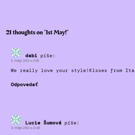
21 thoughts on “
1st May!
”
dabi
píše:
3. mája 2012 o 21:18
We really love your style!Kisses from Ita
Odpovedať
Lucie Šumová
píše:
3. mája 2012 o 21:49