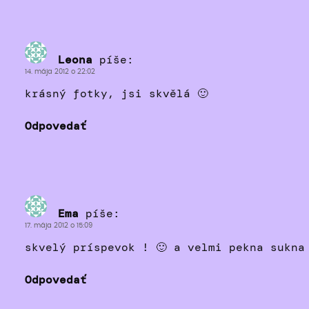
Leona
píše:
14. mája 2012 o 22:02
krásný fotky, jsi skvělá 🙂
Odpovedať
Ema
píše:
17. mája 2012 o 15:09
skvelý príspevok ! 🙂 a velmi pekna sukna
Odpovedať