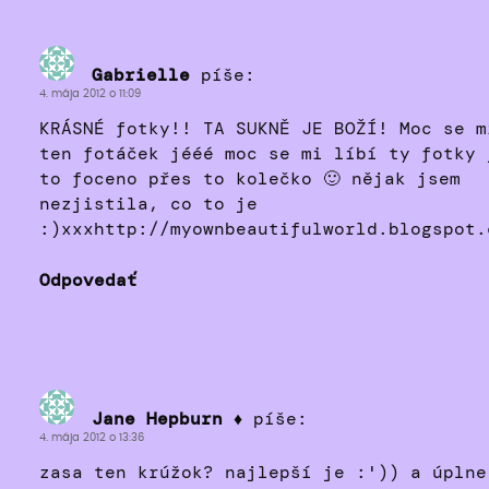
Gabrielle
píše:
4. mája 2012 o 11:09
KRÁSNÉ fotky!! TA SUKNĚ JE BOŽÍ! Moc se m
ten fotáček jééé moc se mi líbí ty fotky 
to foceno přes to kolečko 🙂 nějak jsem
nezjistila, co to je
:)xxxhttp://myownbeautifulworld.blogspot.
Odpovedať
Jane Hepburn ♦
píše:
4. mája 2012 o 13:36
zasa ten krúžok? najlepší je :')) a úplne