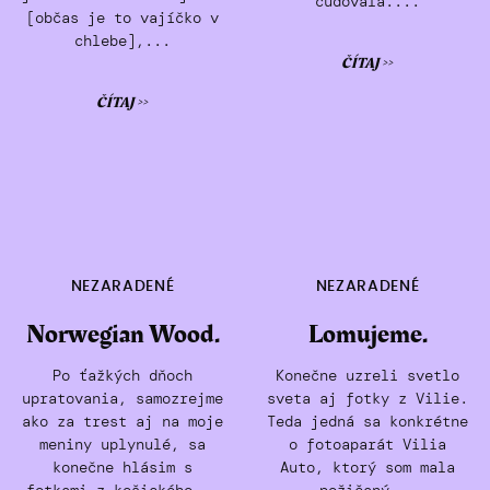
čudovala....
[občas je to vajíčko v
chlebe],...
ČÍTAJ >>
ČÍTAJ >>
NEZARADENÉ
NEZARADENÉ
Norwegian Wood.
Lomujeme.
Po ťažkých dňoch
Konečne uzreli svetlo
upratovania, samozrejme
sveta aj fotky z Vilie.
ako za trest aj na moje
Teda jedná sa konkrétne
meniny uplynulé, sa
o fotoaparát Vilia
konečne hlásim s
Auto, ktorý som mala
fotkami z košického...
požičaný...