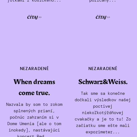
ČÍTAJ >>
ČÍTAJ >>
NEZARADENÉ
NEZARADENÉ
When dreams
Schwarz&Weiss.
come true.
Tak sme sa konečne
dočkali výsledkov našej
Nazvala by som to rokom
poctivej
splnených prianí,
niekoľkotýždňovej
počnúc zahraním si v
cvakačky a je to tu! Zo
Dome Umenia [ale o tom
začiatku sme ešte mali
inokedy], nastávajúci
expozimeter...
koncert Red...