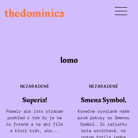
Skip
thedominica
to
content
lomo
NEZARADENÉ
NEZARADENÉ
Superia!
Smena Symbol.
Pomaly ale isto strácam
Konečne vyvolané naše
prehľad v tom čo je na
prvé pokusy so Smenou
čo fotené a na aký film
Symbol. Zo začiatku
a ktorý krát, ale...
bola ostýchavá, no
potom fotila jedna