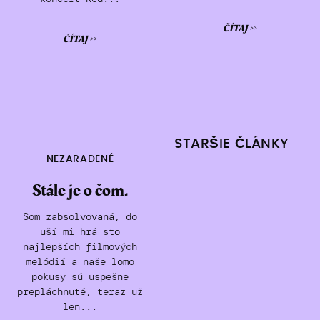
ČÍTAJ >>
ČÍTAJ >>
Navigácia
STARŠIE ČLÁNKY
NEZARADENÉ
v
Stále je o čom.
článkoch
Som zabsolvovaná, do
uší mi hrá sto
najlepších filmových
melódií a naše lomo
pokusy sú uspešne
prepláchnuté, teraz už
len...