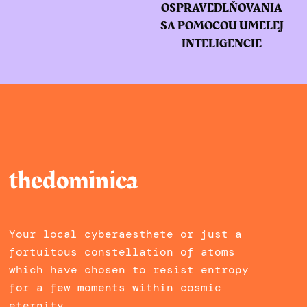
OSPRAVEDLŇOVANIA
SA POMOCOU UMELEJ
INTELIGENCIE
thedominica
Your local cyberaesthete or just a
fortuitous constellation of atoms
which have chosen to resist entropy
for a few moments within cosmic
eternity.