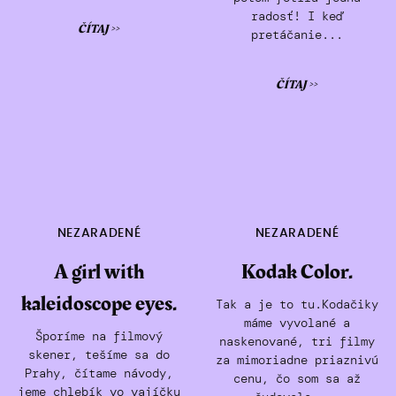
radosť! I keď
ČÍTAJ >>
pretáčanie...
ČÍTAJ >>
NEZARADENÉ
NEZARADENÉ
A girl with
Kodak Color.
kaleidoscope eyes.
Tak a je to tu.Kodačiky
máme vyvolané a
Šporíme na filmový
naskenované, tri filmy
skener, tešíme sa do
za mimoriadne priaznivú
Prahy, čítame návody,
cenu, čo som sa až
jeme chlebík vo vajíčku