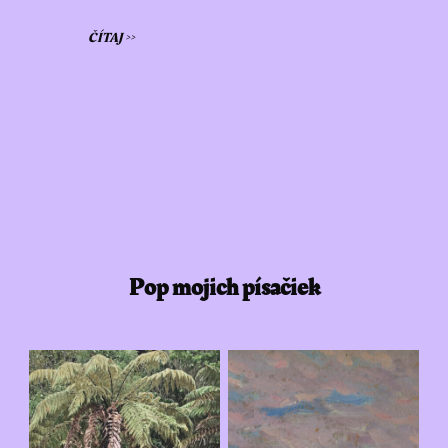
ČÍTAJ >>
Pop mojich písačiek