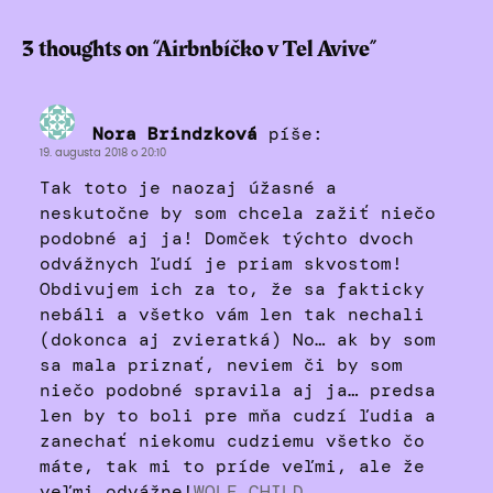
3 thoughts on “
Airbnbíčko v Tel Avive
”
Nora Brindzková
píše:
19. augusta 2018 o 20:10
Tak toto je naozaj úžasné a
neskutočne by som chcela zažiť niečo
podobné aj ja! Domček týchto dvoch
odvážnych ľudí je priam skvostom!
Obdivujem ich za to, že sa fakticky
nebáli a všetko vám len tak nechali
(dokonca aj zvieratká) No… ak by som
sa mala priznať, neviem či by som
niečo podobné spravila aj ja… predsa
len by to boli pre mňa cudzí ľudia a
zanechať niekomu cudziemu všetko čo
máte, tak mi to príde veľmi, ale že
veľmi odvážne!
WOLF CHILD