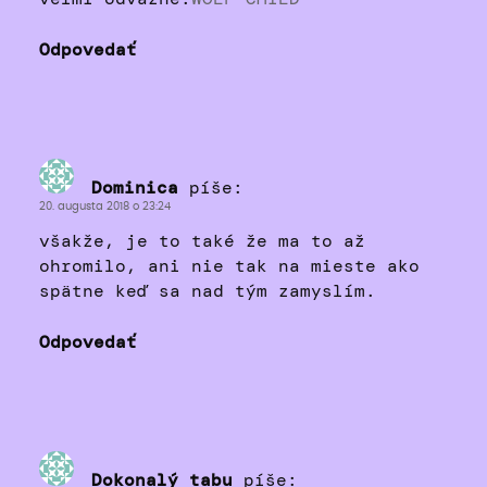
Odpovedať
Dominica
píše:
20. augusta 2018 o 23:24
všakže, je to také že ma to až
ohromilo, ani nie tak na mieste ako
spätne keď sa nad tým zamyslím.
Odpovedať
Dokonalý tabu
píše: