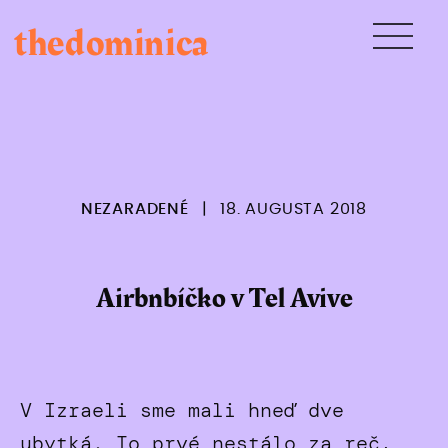
Skip
thedominica
to
content
NEZARADENÉ
|
18. AUGUSTA 2018
Airbnbíčko v Tel Avive
V Izraeli sme mali hneď dve
ubytká. To prvé nestálo za reč,