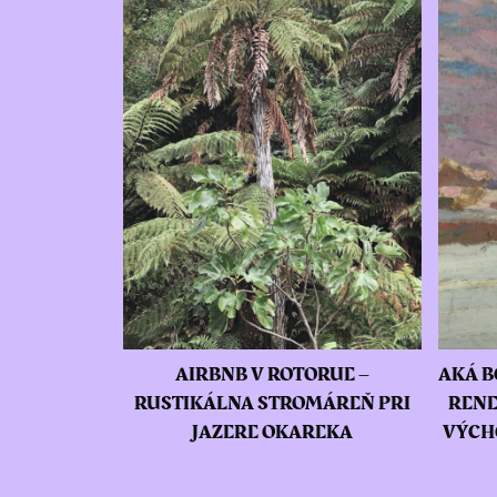
AIRBNB V ROTORUE –
AKÁ B
RUSTIKÁLNA STROMÁREŇ PRI
RENE
JAZERE OKAREKA
VÝCH