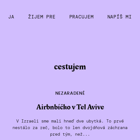
JA
ŽIJEM PRE
PRACUJEM
NAPÍŠ MI
cestujem
NEZARADENÉ
Airbnbíčko v Tel Avive
V Izraeli sme mali hneď dve ubytká. To prvé
nestálo za reč, bolo to len dvojdňová záchrana
pred tým, než...