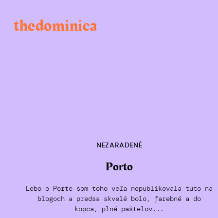
Skip
to
thedominica
content
NEZARADENÉ
Porto
Lebo o Porte som toho veľa nepublikovala tuto na
blogoch a predsa skvelé bolo, farebné a do
kopca, plné paštelov...