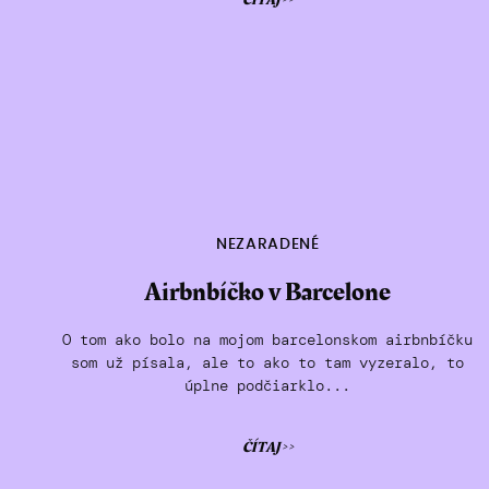
ČÍTAJ >>
NEZARADENÉ
Airbnbíčko v Barcelone
O tom ako bolo na mojom barcelonskom airbnbíčku
som už písala, ale to ako to tam vyzeralo, to
úplne podčiarklo...
ČÍTAJ >>