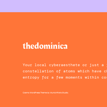
thedominica
Your local cyberaesthete or just a 
constellation of atoms which have c
entropy for a few moments within co
Cosmo WordPress Theme
by MunichParis Studio.