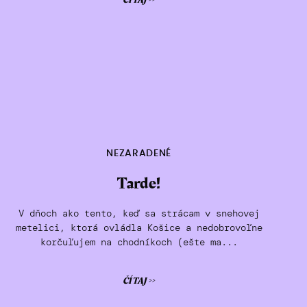
ČÍTAJ >>
NEZARADENÉ
Tarde!
V dňoch ako tento, keď sa strácam v snehovej
metelici, ktorá ovládla Košice a nedobrovoľne
korčuľujem na chodníkoch (ešte ma...
ČÍTAJ >>