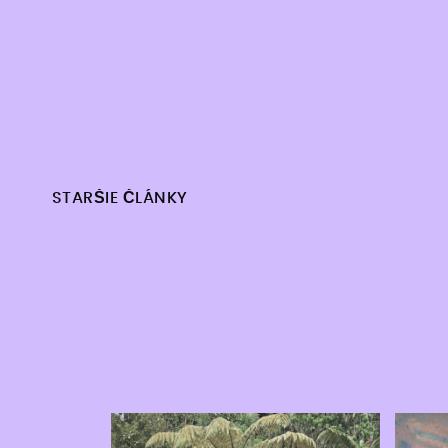
Navigácia
STARŠIE ČLÁNKY
v
článkoch