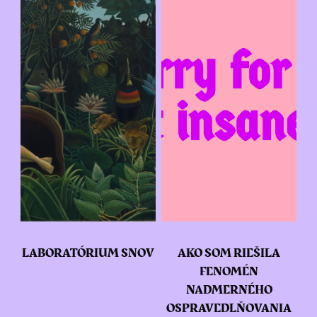
LABORATÓRIUM SNOV
AKO SOM RIEŠILA
FENOMÉN
NADMERNÉHO
OSPRAVEDLŇOVANIA