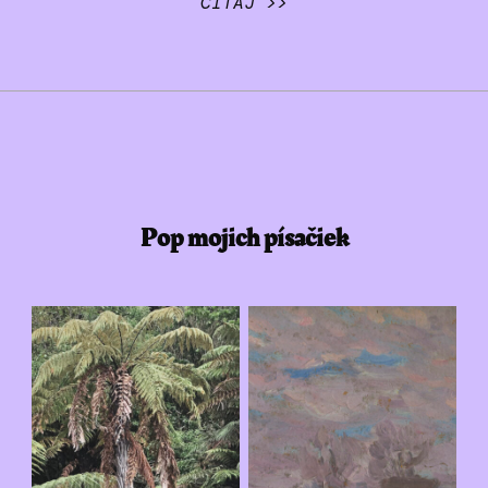
ČÍTAJ >>
Pop mojich písačiek