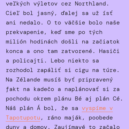
veľkých výletov cez Northland.
Cieľ bol jasný, ďalej sa už ísť
ani nedalo. O to väčšie bolo naše
prekvapenie, keď sme po tých
milión hodinách došli na začiatok
konca a ono tam zatvorené. Hasiči
a policajti. Lebo niekto sa
rozhodol zapáliť si cigu na túre.
Na Zélande musíš byť pripravený
fakt na kadečo a naplánovať si za
pochodu okrem plánu Bé aj plán Cé.
Náš plán Á bol, že sa
vyspíme v
Tapotupotu
, ráno maják, poobede
duny a domov. Zaujímavé to začalo