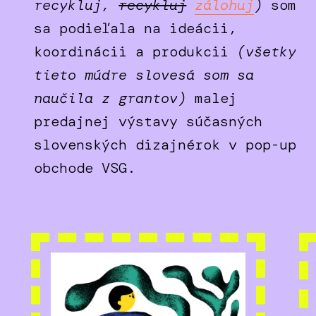
recykluj,
recykluj
zálohuj
)
som
sa podieľala na ideácii,
koordinácii a produkcii
(všetky
tieto múdre slovesá som sa
naučila z grantov)
malej
predajnej výstavy súčasných
slovenských dizajnérok v pop-up
obchode VSG.