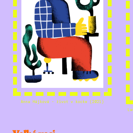
Anna Hájková - život v kocke (2021)
La