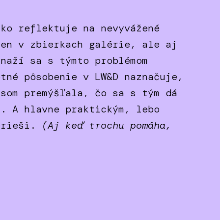
sko reflektuje na nevyvážené
len v zbierkach galérie, ale aj
snaží sa s týmto problémom
otné pôsobenie v LW&D naznačuje,
 som premýšľala, čo sa s tým dá
m. A hlavne praktickým, lebo
erieši.
(Aj keď trochu pomáha,