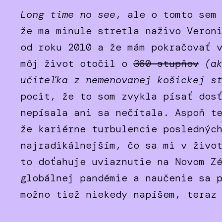
Long time no see
, ale o tomto sem
že ma minule stretla naživo Veron
od roku 2010 a že mám pokračovať 
môj život otočil o
360 stupňov
(a
učiteľka z nemenovanej košickej s
pocit, že to som zvykla písať dos
nepísala ani sa nečítala. Aspoň t
že kariérne turbulencie poslednýc
najradikálnejším, čo sa mi v živo
to doťahuje uviaznutie na Novom Z
globálnej pandémie a naučenie sa 
možno tiež niekedy napíšem, teraz