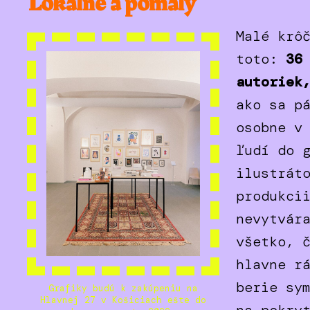
Lokálne a pomaly
Malé krô
toto:
36
autoriek
ako sa p
osobne v
ľudí do 
ilustrát
produkci
nevytvár
všetko, 
hlavne r
berie sy
Grafiky budú k zakúpeniu na
Hlavnej 27 v Košiciach ešte do
na pokry