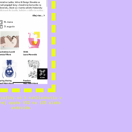
grafiky sú k nahliadnutiu v
nej appke VSG na iOS alebo
androide.