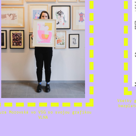
Všetky 
bezplat
ura Morovská vo VSG so svojou grafikou
VLNA