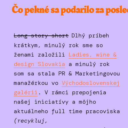
Čo pekné sa podarilo za posl
Long story short
Dlhý príbeh
krátkym, minulý rok sme so
ženami založili
Ladies, wine &
design Slovakia
a minulý rok
som sa stala PR & Marketingovou
manažérkou vo
Východoslovenskej
galérii
. V rámci prepojenia
našej iniciatívy a môjho
aktuálneho full time pracoviska
(recykluj,