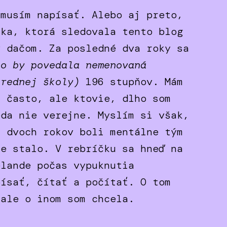
 musím napísať. Alebo aj preto,
ika, ktorá sledovala tento blog
v dačom. Za posledné dva roky sa
ko by povedala nemenovaná
trednej školy)
196 stupňov. Mám
ť často, ale ktovie, dlho som
eda nie verejne. Myslím si však,
h dvoch rokov boli mentálne tým
te stalo. V rebríčku sa hneď na
élande počas vypuknutia
písať, čítať a počítať. O tom
 ale o inom som chcela.