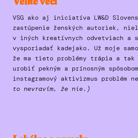
Veľké veci
VSG ako aj iniciatíva LW&D Sloven
zastúpenie ženských autoriek, nie
v iných kreatívnych odvetviach a 
vysporiadať kadejako. Už moje sam
že ma tieto problémy trápia a tak
urobiť pekným a prínosným spôsobo
instagramový aktivizmus problém n
to nevravím, že nie.)