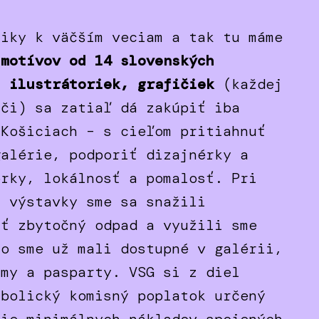
čiky k väčším veciam a tak tu máme
 motívov od 14 slovenských
, ilustrátoriek, grafičiek
(každej
áči) sa zatiaľ dá zakúpiť iba
 Košiciach – s cieľom pritiahnuť
galérie, podporiť dizajnérky a
orky, lokálnosť a pomalosť. Pri
i výstavky sme sa snažili
ať zbytočný odpad a využili sme
čo sme už mali dostupné v galérii,
ámy a pasparty. VSG si z diel
mbolický komisný poplatok určený
tie minimálnych nákladov spojených