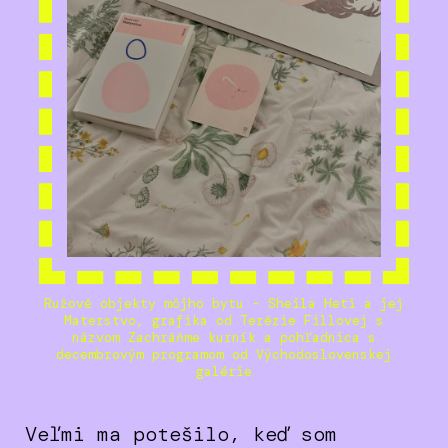
Ružové objekty môjho bytu - Sheila Heti a jej
Materstvo, grafika od Terézie Fillovej s
názvom Zachráňme kurník a pohľadnica s
decembrovým programom od Východoslovenskej
galérie
Veľmi ma potešilo, keď som