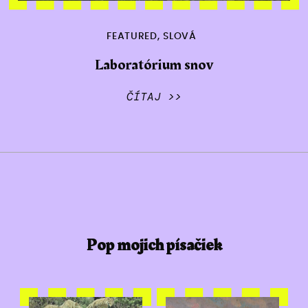
FEATURED
,
SLOVÁ
Laboratórium snov
ČÍTAJ >>
Pop mojich písačiek