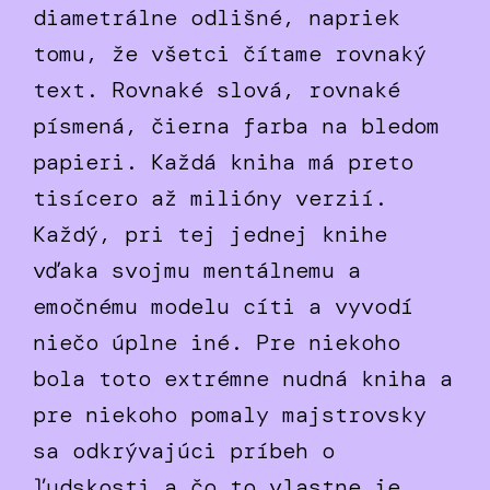
diametrálne odlišné, napriek
tomu, že všetci čítame rovnaký
text. Rovnaké slová, rovnaké
písmená, čierna farba na bledom
papieri. Každá kniha má preto
tisícero až milióny verzií.
Každý, pri tej jednej knihe
vďaka svojmu mentálnemu a
emočnému modelu cíti a vyvodí
niečo úplne iné. Pre niekoho
bola toto extrémne nudná kniha a
pre niekoho pomaly majstrovsky
sa odkrývajúci príbeh o
ľudskosti a čo to vlastne je.