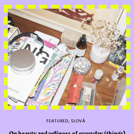
FEATURED
,
SLOVÁ
On beauty and ugliness of everyday (things)