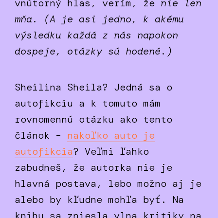
vnútorný hlas, verím, že
nie len
mňa. (A je asi jedno, k akému
výsledku každá z nás napokon
dospeje, otázky sú hodené.)
Sheilina Sheila? Jedná sa o
autofikciu a k tomuto mám
rovnomennú otázku ako tento
článok –
nakoľko auto je
autofikcia
? Veľmi ľahko
zabudneš, že autorka nie je
hlavná postava, lebo možno aj je
alebo by kľudne mohľa byť. Na
knihu sa zniesla vlna kritiky na