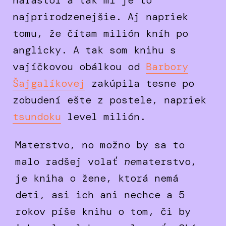
narástol a tak mi je to
najprirodzenejšie. Aj napriek
tomu, že čítam milión kníh po
anglicky. A tak som knihu s
vajíčkovou obálkou od
Barbory
Šajgalíkovej
zakúpila tesne po
zobudení ešte z postele, napriek
tsundoku
level milión.
Materstvo, no možno by sa to
malo radšej volať
ne
materstvo,
je kniha o žene, ktorá nemá
deti, asi ich ani nechce a 5
rokov píše knihu o tom, či by