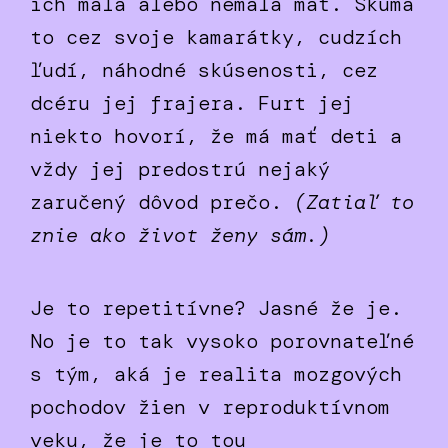
ich mala alebo nemala mať. Skúma
to cez svoje kamarátky, cudzích
ľudí, náhodné skúsenosti, cez
dcéru jej frajera. Furt jej
niekto hovorí, že má mať deti a
vždy jej predostrú nejaký
zaručený dôvod prečo.
(Zatiaľ to
znie ako život ženy sám.)
Je to repetitívne? Jasné že je.
No je to tak vysoko porovnateľné
s tým, aká je realita mozgových
pochodov žien v reproduktívnom
veku, že je to tou