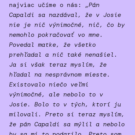
najviac učíme o nás:
„Pán
Capaldi sa nazdával, že v Josie
nie je nič výnimočné, nič, čo by
nemohlo pokračovať vo mne.
Povedal matke, že všetko
prehľadal a nič také nenašiel.
Ja si však teraz myslím, že
hľadal na nesprávnom mieste.
Existovalo niečo veľmi
výnimočné, ale nebolo to v
Josie. Bolo to v tých, ktorí ju
milovali. Preto si teraz myslím,
že pán Capaldi sa mýlil a nebolo
by sa mi to podarilo. Preto som