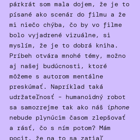
párkrát som mala dojem, že je to
písané ako scenár do filmu a že
mi niečo chýba, čo by vo filme
bolo vyjadrené vizuálne, si
myslím, že je to dobrá kniha.
Príbeh otvára mnohé témy, možno
aj našej budúcnosti, ktoré
môžeme s autorom mentálne
preskúmať. Napríklad taká
udržateľnosť – humanoidný robot
sa samozrejme tak ako náš
iphone
nebude plynúcim časom zlepšovať
a rásť, čo s ním potom? Mám
pocit, že na to sa zatiaľ