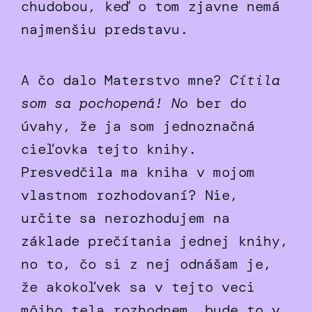
chudobou, keď o tom zjavne nemá
najmenšiu predstavu.
A čo dalo Materstvo mne?
Cítila
som sa pochopená! No
ber do
úvahy, že ja som jednoznačná
cieľovka tejto knihy.
Presvedčila ma kniha v mojom
vlastnom rozhodovaní? Nie,
určite sa nerozhodujem na
základe prečítania jednej knihy,
no to, čo si z nej odnášam je,
že akokoľvek sa v tejto veci
môjho tela rozhodnem, bude to v