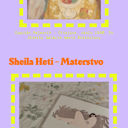
Cyprián Majerník – Čítajúca, okolo 1940, Zo
zbierky Galérie mesta Bratislavy
Sheila Heti - Materstvo