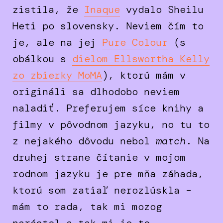
zistila, že
Inaque
vydalo Sheilu
Heti po slovensky. Neviem čím to
je, ale na jej
Pure Colour
(s
obálkou s
dielom Ellswortha Kelly
zo zbierky MoMA
), ktorú mám v
origináli sa dlhodobo neviem
naladiť. Preferujem síce knihy a
filmy v pôvodnom jazyku, no tu to
z nejakého dôvodu nebol
match
. Na
druhej strane čítanie v mojom
rodnom jazyku je pre mňa záhada,
ktorú som zatiaľ nerozlúskla –
mám to rada, tak mi mozog