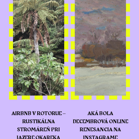
AIRBNB V ROTORUE –
AKÁ BOLA
RUSTIKÁLNA
DECEMBROVÁ ONLINE
STROMÁREŇ PRI
RENESANCIA NA
JAZERE OKAREKA
INSTAGRAME