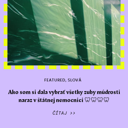
FEATURED
,
SLOVÁ
Ako som si dala vybrať všetky zuby múdrosti
naraz v štátnej nemocnici 🦷🦷🦷🦷
ČÍTAJ >>