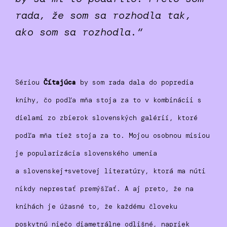
rada, že som sa rozhodla tak,
ako som sa rozhodla.“
Sériou
Čítajúca
by som rada dala do popredia
knihy, čo podľa mňa stoja za to v kombinácii s
dielami zo zbierok slovenských galérií, ktoré
podľa mňa tiež stoja za to. Mojou osobnou misiou
je popularizácia
slovenského umenia
a
slovenskej+svetovej
literatúry, ktorá ma núti
nikdy neprestať premýšľať. A aj preto, že na
knihách je úžasné to, že každému človeku
poskytnú niečo diametrálne odlišné, napriek