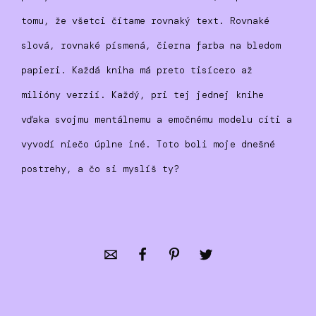
tomu, že všetci čítame rovnaký text. Rovnaké
slová, rovnaké písmená, čierna farba na bledom
papieri. Každá kniha má preto tisícero až
milióny verzií. Každý, pri tej jednej knihe
vďaka svojmu mentálnemu a emočnému modelu cíti a
vyvodí niečo úplne iné. Toto boli moje dnešné
postrehy, a čo si myslíš ty?