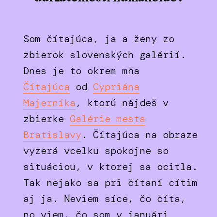
Som čítajúca, ja a ženy zo
zbierok slovenských galérií.
Dnes je to okrem mňa
Čítajúca
od
Cypriána
Majerníka
, ktorú nájdeš v
zbierke
Galérie mesta
Bratislavy
. Čítajúca na obraze
vyzerá vcelku spokojne so
situáciou, v ktorej sa ocitla.
Tak nejako sa pri čítaní cítim
aj ja. Neviem síce, čo číta,
no viem, čo som v januári