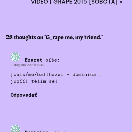
VIDEO | GRAPE 2015 [SOBOTA]
»
28 thoughts on “
G_rape me, my friend.
”
Ezaret
píše:
8. augusta 2015 o 16:45
foals/mø/balthazar + dominica =
jupíí! těším se!
Odpovedať