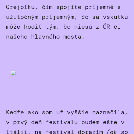
Grejpíku, čím spojíte príjemné s
užitočným
príjemným, čo sa vskutku
môže hodiť tým, čo niesú z ČR či
našeho hlavného mesta.
Kedže ako som už vyššie naznačila,
v prvý deň festivalu budem ešte v
Itálii, na festival dorazím
(ak so