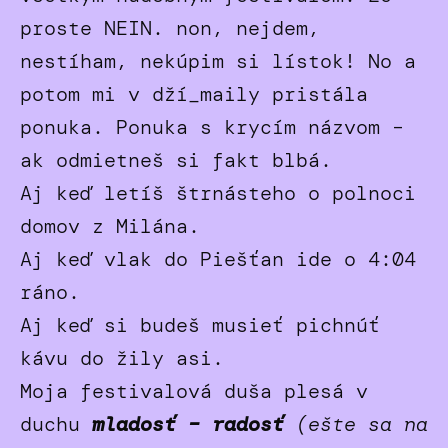
proste NEIN. non, nejdem,
nestíham, nekúpim si lístok! No a
potom mi v dží_maily pristála
ponuka. Ponuka s krycím názvom –
ak odmietneš si fakt blbá.
Aj keď letíš štrnásteho o polnoci
domov z Milána.
Aj keď vlak do Piešťan ide o 4:04
ráno.
Aj keď si budeš musieť pichnúť
kávu do žily asi.
Moja festivalová duša plesá v
duchu
mladosť – radosť
(ešte sa na