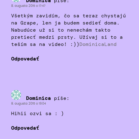
Dominica
píše:
8. augusta 2015 o 17:47
Všetkým zavidím, čo sa teraz chystajú
na Grape, len ja budem sedieť doma.
Nabudúce už si to nenechám takto
pretiecť medzi prsty. Užívaj si to a
teším sa na video! :))
DominicaLand
Odpovedať
Dominica
píše:
8. augusta 2015 o 19:04
Hihii ozvi sa : )
Odpovedať