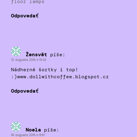
floor lamps
Odpovedať
Žensvět
píše:
13. augusta 2015 o 10:43
Nádherné šortky i top!
:)www.dollwithcoffee.blogspot.cz
Odpovedať
Noela
píše:
18. augusta 2015 o 9:57