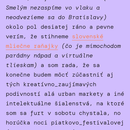
Smelým nezaspíme vo vlaku a
neodvezieme sa do Bratislavy)
okolo pol desiatej ráno a pevne
verím, že stihneme
slovenské
mliečne raňajky
(čo je mimochodom
parádny nápad a virtuálne
tlieskam)
a som rada, že sa
konečne budem môcť zúčastniť aj
tých kreatívno_zaujímavých
podivností alá urban markety a iné
intelektuálne šialenstvá, na ktoré
som sa furt v sobotu chystala, no
horúčka noci piatkovo_festivalovej