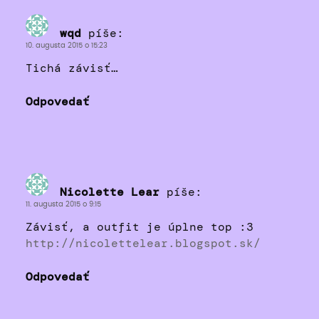
wqd
píše:
10. augusta 2015 o 15:23
Tichá závisť…
Odpovedať
Nicolette Lear
píše:
11. augusta 2015 o 9:15
Závisť, a outfit je úplne top :3
http://nicolettelear.blogspot.sk/
Odpovedať