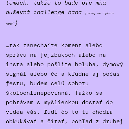
témach, takže to bude pre mňa
duševná challenge haha
[naozaj som napísala
)
haha?]
…tak zanechajte koment alebo
správu na fejzbukoch alebo na
insta alebo pošlite holuba, dymový
signál alebo čo a kľudne aj počas
festu, budem celú sobotu
školo
onlinepovinná. Ťažko sa
pohrávam s myšlienkou dostať do
videa vás, ľudí čo to tu chodia
obkukávať a čítať, pohľad z druhej