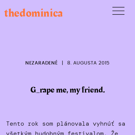
Skip
thedominica
to
content
NEZARADENÉ
|
8. AUGUSTA 2015
G_rape me, my friend.
Tento rok som plánovala vyhnúť sa
všetkým hudobným festivalom. Že