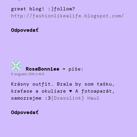
great blog! :)follow?
http://fashionlikealife.blogspot.com/
Odpovedať
RoseBonniee ~
píše:
9. augusta 2015 o 16:13
Krásny outfit. Brala by som tašku,
kraťase a okuliare ♥ A fotoaparát,
samozrejme :3
{Dresslink} Haul
Odpovedať