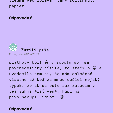
Siedma vec zprava, taky roztrhnuty
papier
Odpovedať
Zuziii
píše:
19. augusta 2015 o 23:39
piatkový bol! 😀 v sobotu som sa
psychedelicky cítila, to stačilo 😀 a
uvedomila som si, čo mám oblečené
vlastne až keď za mnou došiel nejaký
týpek, že ak sa ešte raz zatočím v
tej sukni *riť ven*, kúpi mi
pivo.nekúpil.idiot. 😀
Odpovedať