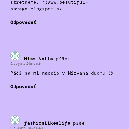
stretneme. ;)www.beautiful-
savage.blogspot.sk
Odpovedať
Miss Nella
píše:
9. augusta 2015 o 11:24
Páči sa mi nadpis v Nirvana duchu 🙂
Odpovedať
fashionlikealife
píše:
9. augusta 2015 o 15:58