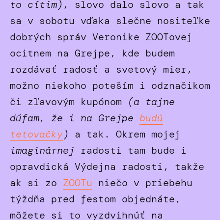
to cítim)
, slovo dalo slovo a tak
sa v sobotu vďaka slečne nositeľke
dobrých správ Veronike ZOOTovej
ocitnem na Grejpe, kde budem
rozdávať radosť a svetový mier,
možno niekoho poteším i odznačikom
či zľavovým kupónom
(a tajne
dúfam, že i na Grejpe
budú
tetovačky
)
a tak. Okrem mojej
imaginárnej
radosti tam bude i
opravdická Výdejna radosti, takže
ak si zo
ZOOTu
niečo v priebehu
týždňa pred festom objednáte,
môžete si to vyzdvihnúť na