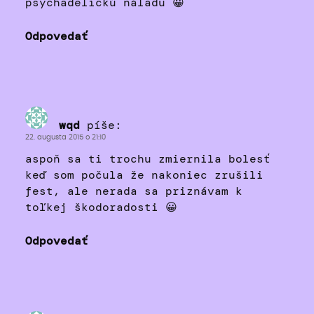
psychadelickú náladu 😀
Odpovedať
wqd
píše:
22. augusta 2015 o 21:10
aspoň sa ti trochu zmiernila bolesť
keď som počula že nakoniec zrušili
fest, ale nerada sa priznávam k
toľkej škodoradosti 😀
Odpovedať