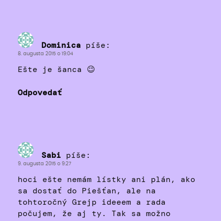
Dominica
píše:
8. augusta 2015 o 19:04
Ešte je šanca 😉
Odpovedať
Sabi
píše:
9. augusta 2015 o 9:27
hoci ešte nemám lístky ani plán, ako
sa dostať do Piešťan, ale na
tohtoročný Grejp ideeem a rada
počujem, že aj ty. Tak sa možno