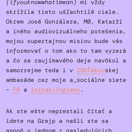
(ifyouknowwhatimean)
mi vždy
skrížila tieto ušľachtilé ciele.
Okrem José Gonzáleza, MØ, Katarži
a iného audiovizuálneho potešenia,
mojou supertajnou misiou bude vás
informovať o tom ako to tam vyzerá
a čo sa zaujímavého deje navôkol a
samozrejme teda i v
ZOOŤákov
skej
ambasáde cez moje a_sociálne siete
–
FB
a
instakilogramy
.
Ak ste ešte neprestali čítať a
idete na Grejp a našli ste sa
aspoň v jednom z nasledujúcich