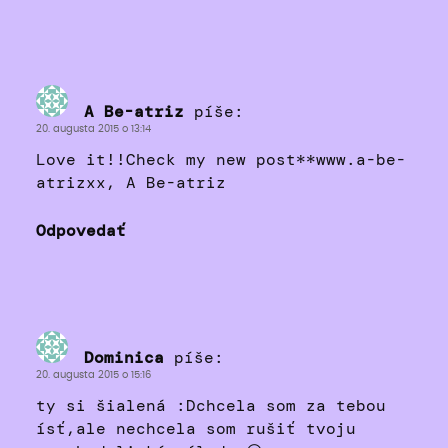
A Be-atriz
píše:
20. augusta 2015 o 13:14
Love it!!Check my new post**www.a-be-
atrizxx, A Be-atriz
Odpovedať
Dominica
píše:
20. augusta 2015 o 15:16
ty si šialená :Dchcela som za tebou
ísť,ale nechcela som rušiť tvoju