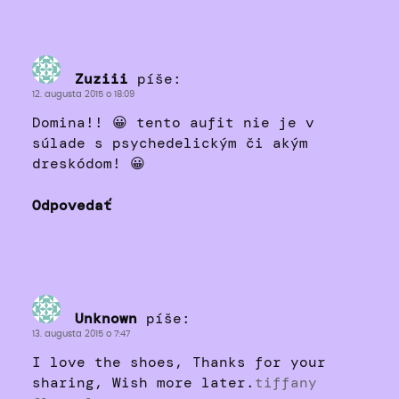
Zuziii
píše:
12. augusta 2015 o 18:09
Domina!! 😀 tento aufit nie je v
súlade s psychedelickým či akým
dreskódom! 😀
Odpovedať
Unknown
píše:
13. augusta 2015 o 7:47
I love the shoes, Thanks for your
sharing, Wish more later.
tiffany