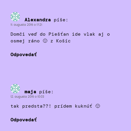
Alexandra
píše:
11. augusta 2015 o 17:21
Domči veď do Piešťan ide vlak aj o
osmej ráno 🙂 z Košíc
Odpovedať
maja
píše:
12. augusta 2015 o 10:03
tak predsta??! prídem kuknúť 🙂
Odpovedať