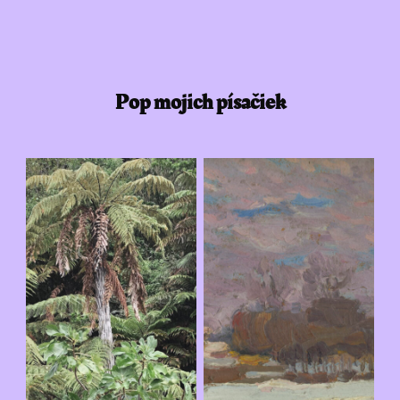
Pop mojich písačiek