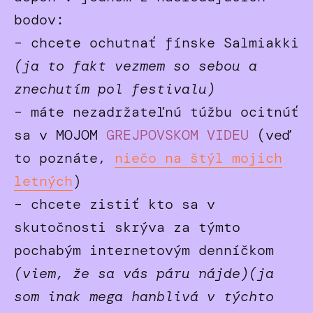
bodov:
– chcete ochutnať fínske Salmiakki
(ja to fakt vezmem so sebou a
znechutím pol festivalu)
– máte nezadržateľnú túžbu ocitnúť
sa v
MOJOM
GREJPOVSKOM VIDEU
(veď
to poznáte,
niečo na štýl mojich
letných
)
– chcete zistiť kto sa v
skutočnosti skrýva za týmto
pochabým internetovým denníčkom
(viem, že sa vás páru nájde)(ja
som inak mega hanblivá v týchto