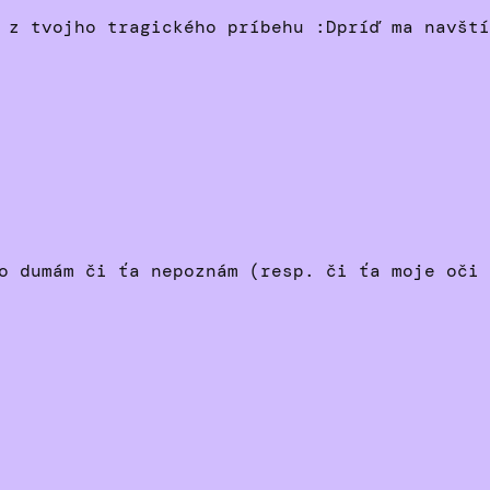
 z tvojho tragického príbehu :Dpríď ma navští
o dumám či ťa nepoznám (resp. či ťa moje oči 