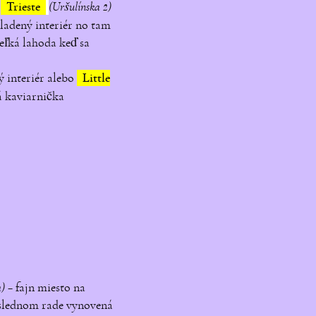
e
Trieste
(Uršulínska 2)
ladený interiér no tam
eľká lahoda keď sa
ý interiér alebo
Little
á kaviarnička
)
– fajn miesto na
oslednom rade vynovená