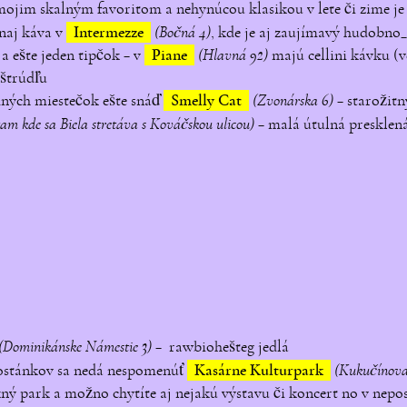
mojim skalným favoritom a nehynúcou klasikou v lete či zime j
 naj káva v
Intermezze
(Bočná 4)
, kde je aj zaujímavý hudobno_
 ešte jeden tipčok – v
Piane
(Hlavná 92)
majú cellini kávku (v
 štrúdľu
mných miestečok ešte snáď
Smelly Cat
(Zvonárska 6)
– starožitn
tam kde sa Biela stretáva s Kováčskou ulicou)
– malá útulná presklen
(Dominikánske Námestie 3)
– rawbiohešteg jedlá
tostánkov sa nedá nespomenúť
Kasárne Kulturpark
(Kukučínova
ný park a možno chytíte aj nejakú výstavu či koncert no v nep