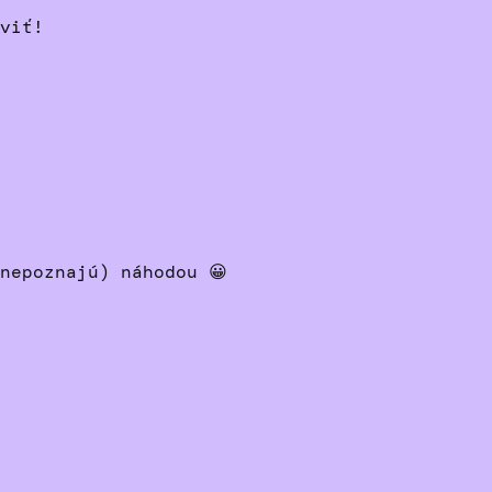
viť!
nepoznajú) náhodou 😀