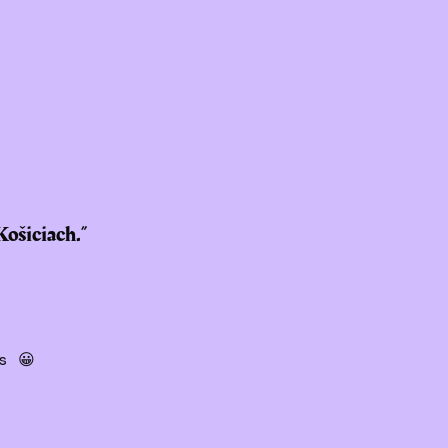
Košiciach.
”
s 😀