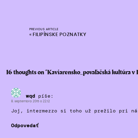
PREVIOUS ARTICLE
«
FILIPÍNSKE POZNATKY
16 thoughts on “
Kaviarensko_povaľačská kultúra v 
wqd
píše:
8. septembra 2015 o 22:12
Joj, intermezzo si toho už prežilo pri ná
Odpovedať