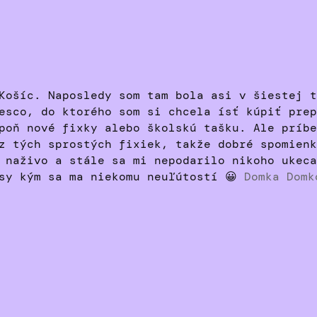
Košíc. Naposledy som tam bola asi v šiestej t
esco, do ktorého som si chcela ísť kúpiť prep
poň nové fixky alebo školskú tašku. Ale príbe
z tých sprostých fixiek, takže dobré spomienk
 naživo a stále sa mi nepodarilo nikoho ukeca
asy kým sa ma niekomu neuľútostí 😀
Domka Domk