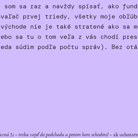
a som sa raz a navždy spísať, ako fund
ovaľač prvej triedy, všetky moje obľúb
 východe nie je také stratené ako sa m
lebo sa tu o tom veľa z vás chodí pres
teda súdim podľa počtu správ). Bez otá
avná 21 – treba vojsť do podchodu a potom hore schodmi)
– ak uchmatne