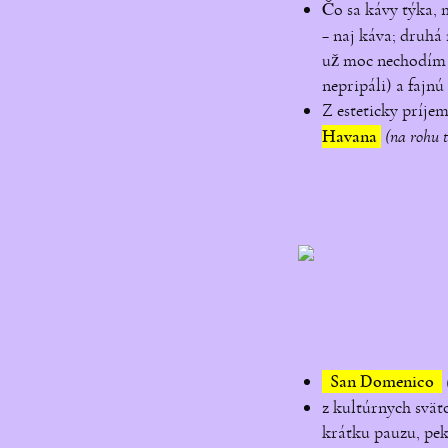
Čo sa kávy týka, 
– naj káva; druhá
už moc nechodím a
nepripáli) a fajnú
Z esteticky príje
Havana
(na rohu 
San Domenico
z kultúrnych svä
krátku pauzu, pek