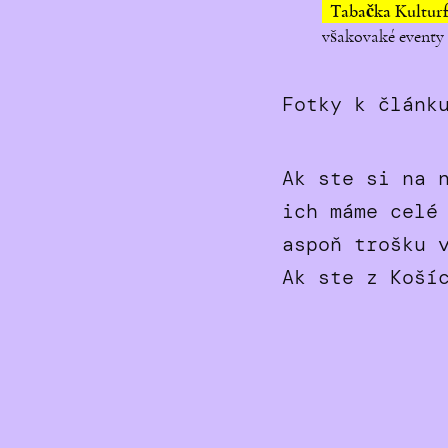
Tabačka Kultur
všakovaké eventy 
Fotky k článk
Ak ste si na 
ich máme celé
aspoň trošku 
Ak ste z Koší