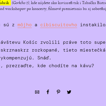
fabrik
(Gorkého 2)
, kde nájdete ako kaviareň tak i Tabačka Bistr
od workshopov po koncerty, filmové premietania ba aj sobotňaj
u sú z
môjho
a
cibiscuitovho
instakilo
návštevu Košíc zvolili práve toto supe
 skrznaskrz rozkopané, tieto miestečká
vykompenzujú. Snáď.
c, prezraďte, kde chodíte na kávu?