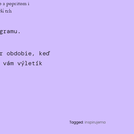
o a popritom i
ší trh
gramu.
r obdobie, keď
 vám výletík
Tagged:
inspirujema