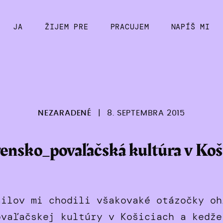
JA
ŽIJEM PRE
PRACUJEM
NAPÍŠ MI
NEZARADENÉ
|
8. SEPTEMBRA 2015
ensko_povaľačská kultúra v Koš
ailov mi chodili všakovaké otázočky oh
ovaľačskej kultúry v Košiciach a kedže