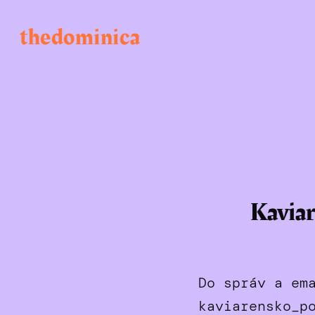
Skip
to
thedominica
content
Kaviar
Do správ a em
kaviarensko_p