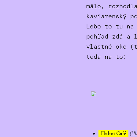
málo, rozhodl
kaviarenský p
Lebo to tu na
pohľad zdá a 
vlastné oko (
teda na to:
Halmi Café
(Hl