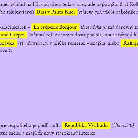
uper výhľad na Hlavnú ulicu teda v preklade najkrajšiu časť Ko
ľad tak kaviareň
Dias v Panta Rhei
(Hlavná 72)
, väčší balkónik 
palačinkáreň –
La crêperie Bonjour
(Kováčska 9)
má čarovný int
é and Crêpes
(Hlavná 28)
je cenovo dostupnejšia, občas bývajú kl
zprávka
(Hrnčiarska 17)
v uličke remesiel – krajšia; alebo
Raňajk
ova 2)
pre cezpoľného je podľa mňa
Republika Východu
(Hlavná 31)
–
tne menu a majú fajnový starožitný interiér