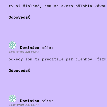
ty si šialená, som sa skoro ošľahla kávou
Odpovedať
Dominica
píše:
9. septembra 2015 o 10:43
odkedy som ti prečítala pár článkov, ťažk
Odpovedať
Dominica
píše:
9. septembra 2015 o 13:47