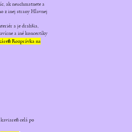
šíc, ak neuchmatnete a
no z inej strany Hlavnej
eriér a je drahšia,
avírne a iné koncertíky
áreň Rozprávka na
 kaviareň celá po