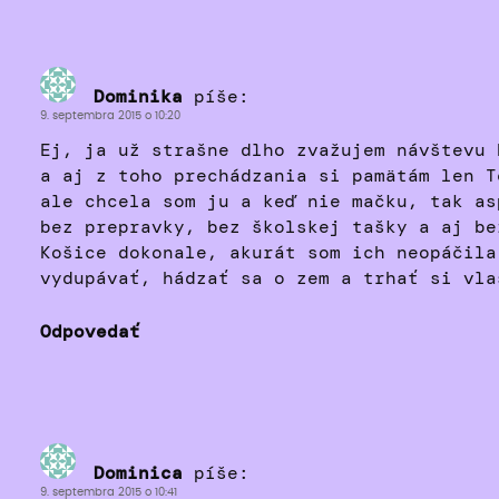
Dominika
píše:
9. septembra 2015 o 10:20
Ej, ja už strašne dlho zvažujem návštevu 
a aj z toho prechádzania si pamätám len T
ale chcela som ju a keď nie mačku, tak as
bez prepravky, bez školskej tašky a aj be
Košice dokonale, akurát som ich neopáčila
vydupávať, hádzať sa o zem a trhať si vl
Odpovedať
Dominica
píše:
9. septembra 2015 o 10:41