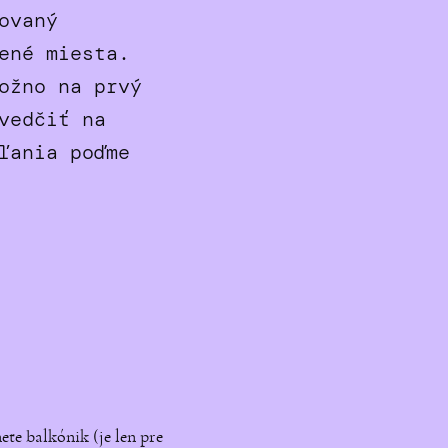
ovaný
ené miesta.
ožno na prvý
vedčiť na
ľania poďme
te balkónik (je len pre