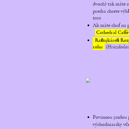
dvoch) tak máte s
predsa chcete výh
zasa
Ak máte chuť na 
Cathedral Caff
Raňajkáreň Ro
rohu
(Hviezdoslav
Povinnou jazdou 
východniarsky vče