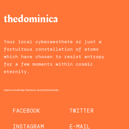
thedominica
Your local cyberaesthete or just a
fortuitous constellation of atoms
which have chosen to resist entropy
for a few moments within cosmic
eternity.
Cosmo WordPress Theme
by MunichParis Studio.
FACEBOOK
TWITTER
INSTAGRAM
E-MAIL