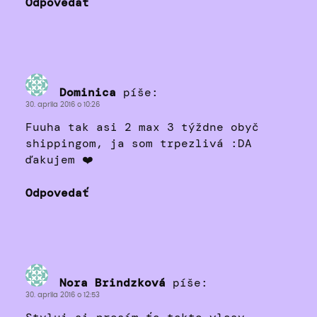
Odpovedať
Dominica
píše:
30. apríla 2016 o 10:26
Fuuha tak asi 2 max 3 týždne obyč
shippingom, ja som trpezlivá :DA
ďakujem ❤️
Odpovedať
Nora Brindzková
píše:
30. apríla 2016 o 12:53