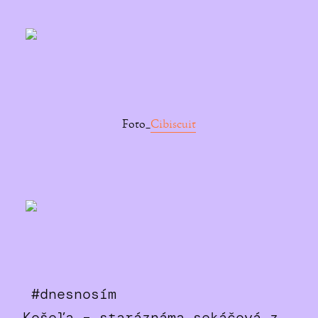
Foto_
Cibiscuit
#dnesnosím
_Košeľa – staráznáma sekáčová z