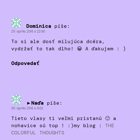
Dominica
píše:
29. apríla 2016 o 22:50
To si ale dosť milujúca dcéra,
vydržať to tak dlho! 😀 A ďakujem : )
Odpovedať
►Naďa
píše:
30. apríla 2016 o 9:02
Tieto vlasy ti veľmi pristanú 🙂 a
nohavice sú top ! :)my blog :
THE
COLORFUL THOUGHTS