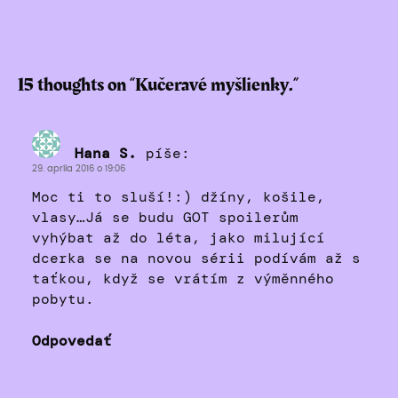
15 thoughts on “
Kučeravé myšlienky.
”
Hana S.
píše:
29. apríla 2016 o 19:06
Moc ti to sluší!:) džíny, košile,
vlasy…Já se budu GOT spoilerům
vyhýbat až do léta, jako milující
dcerka se na novou sérii podívám až s
taťkou, když se vrátím z výměnného
pobytu.
Odpovedať