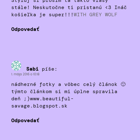
Styluj si prosím ťa takto vlasy
stále! Neskutočne ti pristanú <3 Ináč
košieľka je super!!!
WITH GREY WOLF
Odpovedať
Sabi
píše:
1. mája 2016 o 10:18
nádherné fotky a vôbec celý článok 🙂
týmto článkom si mi úplne spravila
deň ;)www.beautiful-
savage.blogspot.sk
Odpovedať