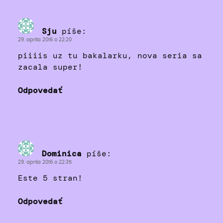
Sju
píše:
29. apríla 2016 o 22:20
piiiis uz tu bakalarku, nova seria sa
zacala super!
Odpovedať
Dominica
píše:
29. apríla 2016 o 22:35
Este 5 stran!
Odpovedať