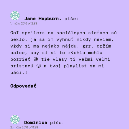
Jane Hepburn.
píše:
1. mája 2016 o 12:33
GoT spoilers na sociálnych sieťach sú
peklo. ja sa im vyhnúť nikdy neviem,
vždy si ma nejako nájdu. grr. držím
palce, aby si si to rýchlo mohla
pozrieť 😀 tie vlasy ti veľmi veľmi
pristanú 🙂 a tvoj playlist sa mi
páči.!
Odpovedať
Dominica
píše:
2. mája 2016 o 15:28