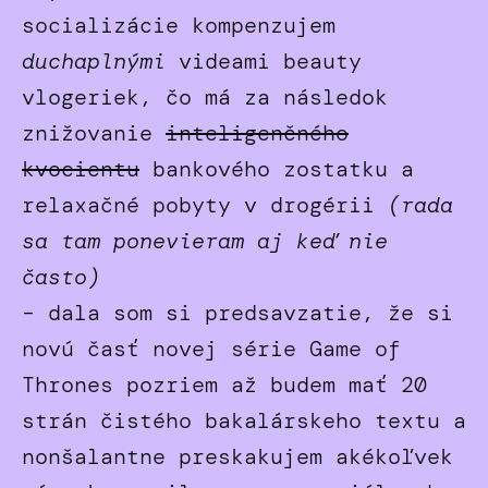
socializácie kompenzujem
duchaplnými
videami beauty
vlogeriek, čo má za následok
znižovanie
inteligenčného
kvocientu
bankového zostatku a
relaxačné pobyty v drogérii
(rada
sa tam ponevieram aj keď nie
často)
– dala som si predsavzatie, že si
novú časť novej série Game of
Thrones pozriem až budem mať 20
strán čistého bakalárskeho textu a
nonšalantne preskakujem akékoľvek