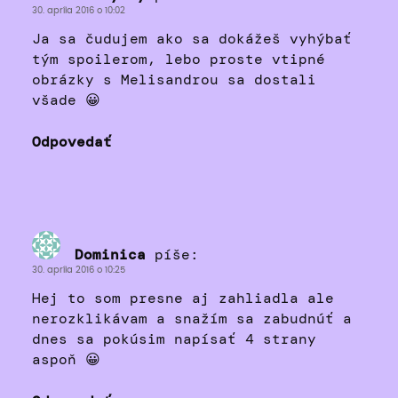
30. apríla 2016 o 10:02
Ja sa čudujem ako sa dokážeš vyhýbať
tým spoilerom, lebo proste vtipné
obrázky s Melisandrou sa dostali
všade 😀
Odpovedať
Dominica
píše:
30. apríla 2016 o 10:25
Hej to som presne aj zahliadla ale
nerozklikávam a snažím sa zabudnúť a
dnes sa pokúsim napísať 4 strany
aspoň 😀