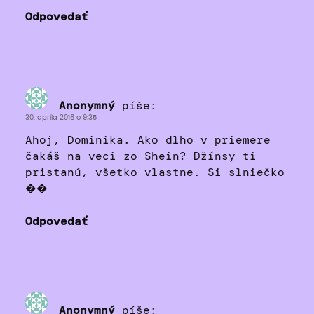
Odpovedať
Anonymný
píše:
30. apríla 2016 o 9:35
Ahoj, Dominika. Ako dlho v priemere
čakáš na veci zo Shein? Džínsy ti
pristanú, všetko vlastne. Si slniečko
��
Odpovedať
Anonymný
píše: