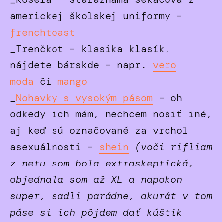
americkej školskej uniformy –
frenchtoast
_Trenčkot – klasika klasík,
nájdete bárskde – napr.
vero
moda
či
mango
_
Nohavky s vysokým pásom
– oh
odkedy ich mám, nechcem nosiť iné,
aj keď sú označované za vrchol
asexuálnosti –
shein
(voči rifliam
z netu som bola extraskeptická,
objednala som až XL a napokon
super, sadli parádne, akurát v tom
páse si ich pôjdem dať kúštik