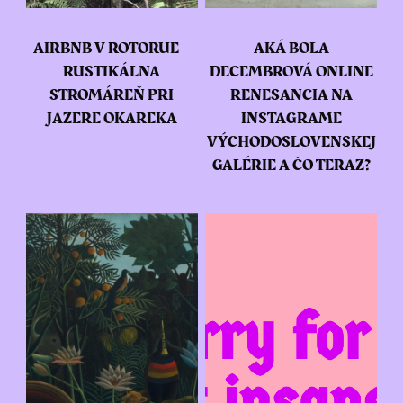
AIRBNB V ROTORUE –
AKÁ BOLA
RUSTIKÁLNA
DECEMBROVÁ ONLINE
STROMÁREŇ PRI
RENESANCIA NA
JAZERE OKAREKA
INSTAGRAME
VÝCHODOSLOVENSKEJ
GALÉRIE A ČO TERAZ?