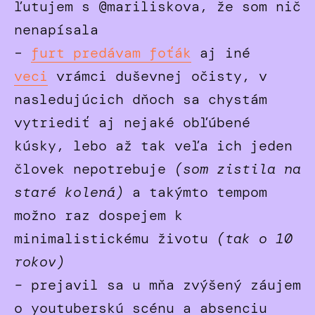
ľutujem s @mariliskova, že som nič
nenapísala
–
furt predávam foťák
aj iné
veci
vrámci duševnej očisty, v
nasledujúcich dňoch sa chystám
vytriediť aj nejaké obľúbené
kúsky, lebo až tak veľa ich jeden
človek nepotrebuje
(som zistila na
staré kolená)
a takýmto tempom
možno raz dospejem k
minimalistickému životu
(tak o 10
rokov)
–
prejavil sa u mňa zvýšený záujem
o youtuberskú scénu a absenciu