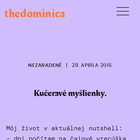
Skip
thedominica
to
content
NEZARADENÉ
|
29. APRÍLA 2016
Kučeravé myšlienky.
Môj život v aktuálnej nutshell:
– dni počítam na čajové vrecúška