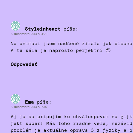
Styleinheart
píše:
6. decembra 2014 o 14:29
Na animaci jsem nadšeně zírala jak dlouho
A ta šála je naprosto perfektní 🙂
Odpovedať
Ema
píše:
6. decembra 2014 o 17:35
Aj ja sa pripojím ku chválospevom na gifk
fakt super! Máš toho riadne veľa, nezávid
problém je aktuálne oprava 3 z fyziky a o