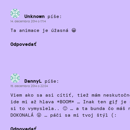
Unknown
píše:
14. decembra 2014 o 17:14
Ta animace je úžasná 😀
Odpovedať
DannyL
píše:
15. decembra 2014 o 22:04
Viem ako sa asi cítiť, tiež mám neskutočn
ide mi až hlava *BOOM* … Inak ten gif je 
si to vymyslela.. 🙂 … a ta bunda čo máš 
DOKONALÁ 😮 … páči sa mi tvoj štýl (:
Odpovedať