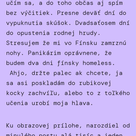
učím sa, a do toho občas aj spím
bez výčitiek. Presne deväť dní do
vypuknutia skúšok. Dvadsaťosem dní
do opustenia rodnej hrudy.
Stresujem že mi vo Fínsku zamrznú
nohy. Panikárim oprávnene, že
budem dva dni fínsky homeless.
Ahjo, držte palec ak chcete, ja
sa asi poskladám do rubikovej
kocky zachvíľu, alebo to z toľkého
učenia urobí moja hlava.
Ku obrazovej prílohe, narozdiel od
minulého postu alá tisíc a jeden