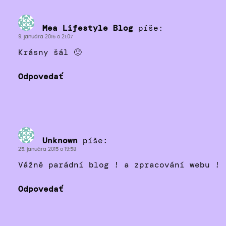
Mea Lifestyle Blog
píše:
9. januára 2015 o 21:07
Krásny šál 🙂
Odpovedať
Unknown
píše:
25. januára 2015 o 19:58
Vážně parádní blog ! a zpracování webu !
Odpovedať