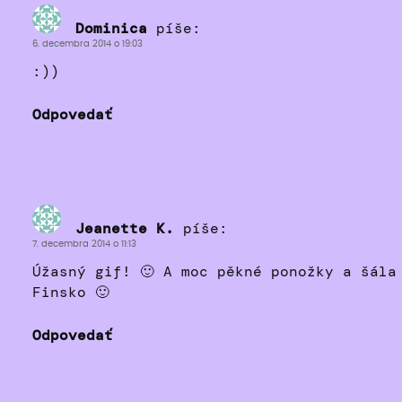
Dominica
píše:
6. decembra 2014 o 19:03
:))
Odpovedať
Jeanette K.
píše:
7. decembra 2014 o 11:13
Úžasný gif! 🙂 A moc pěkné ponožky a šála
Finsko 🙂
Odpovedať