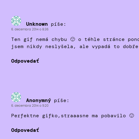
Unknown
píše:
6. decembra 2014 o 8:36
Ten gif nemá chybu 🙂 o téhle stránce pon
jsem nikdy neslyšela, ale vypadá to dobře
Odpovedať
Anonymný
píše:
6. decembra 2014 o 9:20
Perfektne gifko,straaasne ma pobavilo 🙂
Odpovedať