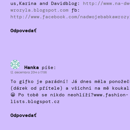
us,Karina and Davidblog:
http://www.na-dw
wrozyla.blogspot.com
fb:
http://www.facebook.com/nadwojebabkawrozy
Odpovedať
Hanka
píše:
12. decembra 2014 o 17:56
To gifko je parádní! Já dnes měla ponožeč
(dárek od přítele) a všichni na mě koukal
😀 Po tobě se nikdo neohlíží?www.fashion-
lists.blogspot.cz
Odpovedať