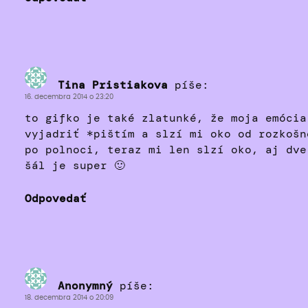
Tina Pristiakova
píše:
16. decembra 2014 o 23:20
to gifko je také zlatunké, že moja emócia
vyjadriť *pištím a slzí mi oko od rozkošn
po polnoci, teraz mi len slzí oko, aj dve
šál je super 🙂
Odpovedať
Anonymný
píše:
18. decembra 2014 o 20:09