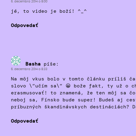
6. decembra 2014 o 8:00
jé, to video je boží! ^_^
Odpovedať
Basha
píše:
6. decembra 2014 o 8:33
Na môj vkus bolo v tomto článku príliš ča
slovo \“učím sa\“ 😀 bože fakt, ty už o c
erasmusovať! to znamená, že ten môj sa čo
neboj sa, Fínsko bude super! Budeš aj ces
príbuzných škandinávskych destináciách? D
Odpovedať