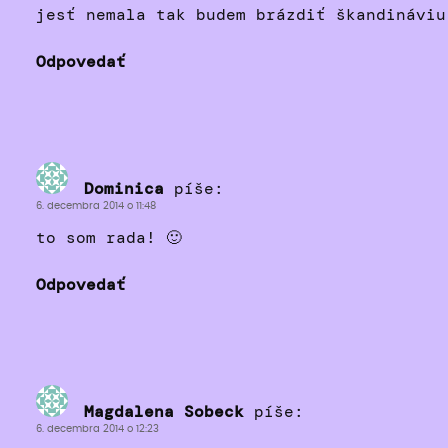
jesť nemala tak budem brázdiť škandináviu
Odpovedať
Dominica
píše:
6. decembra 2014 o 11:48
to som rada! 🙂
Odpovedať
Magdalena Sobeck
píše:
6. decembra 2014 o 12:23