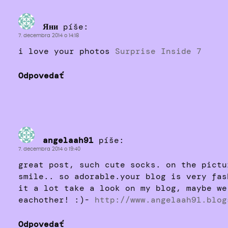
Яни
píše:
7. decembra 2014 o 14:18
i love your photos
Surprise Inside 7
Odpovedať
angelaah91
píše:
7. decembra 2014 o 19:40
great post, such cute socks. on the pictu
smile.. so adorable.your blog is very fas
it a lot take a look on my blog, maybe we
eachother! :)-
http://www.angelaah91.blog
Odpovedať