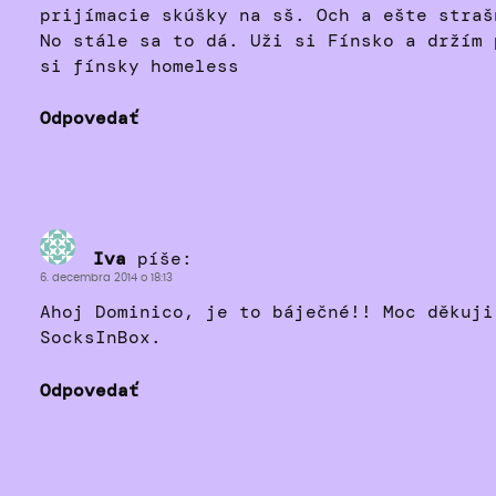
prijímacie skúšky na sš. Och a ešte straš
No stále sa to dá. Uži si Fínsko a držím 
si fínsky homeless
Odpovedať
Iva
píše:
6. decembra 2014 o 18:13
Ahoj Dominico, je to báječné!! Moc děkuji
SocksInBox.
Odpovedať