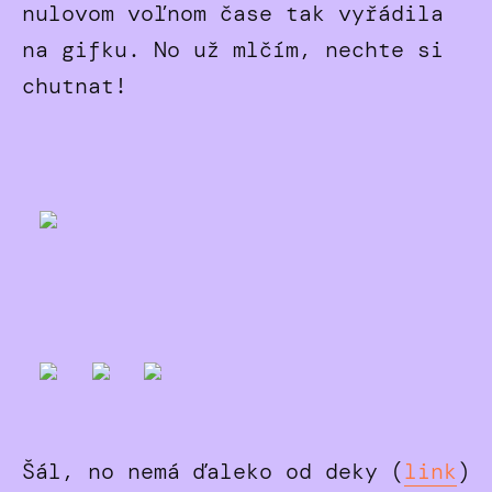
nulovom voľnom čase tak vyřádila
na gifku. No už mlčím, nechte si
chutnat!
Šál, no nemá ďaleko od deky (
link
)