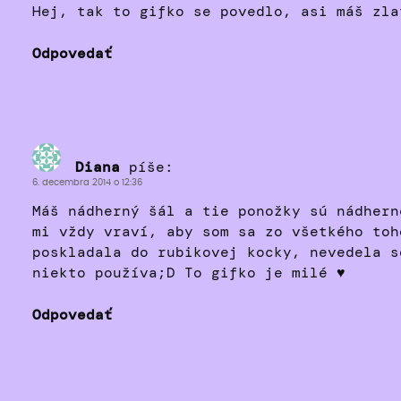
Hej, tak to gifko se povedlo, asi máš zla
Odpovedať
Diana
píše:
6. decembra 2014 o 12:36
Máš nádherný šál a tie ponožky sú nádhern
mi vždy vraví, aby som sa zo všetkého toh
poskladala do rubikovej kocky, nevedela s
niekto používa;D To gifko je milé ♥
Odpovedať