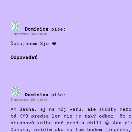
Dominica
píše:
6. decembra 2014 o 10:39
Ďakujeeem Sju ❤️
Odpovedať
Dominica
píše:
6. decembra 2014 o 10:44
Ah Basha, aj na môj veru, ale skúšky nero
tá KYB predsa len nie je taký odbor, čo o
stranovú knihu deň pred a chill 😀 Aaa pl
Dánsko, uvidím ako na tom budem finančne,