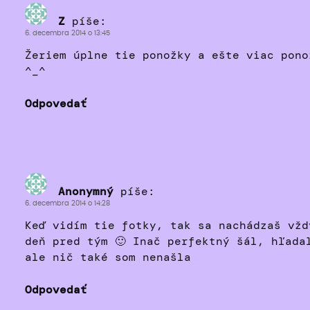
Z
píše:
6. decembra 2014 o 13:45
Žeriem úplne tie ponožky a ešte viac pono
^_^
Odpovedať
Anonymný
píše:
6. decembra 2014 o 14:28
Keď vidím tie fotky, tak sa nachádzaš vžd
deň pred tým 🙂 Inač perfektný šál, hľada
ale nič také som nenašla
Odpovedať