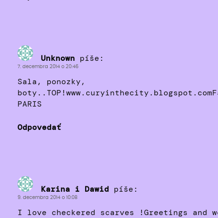
Unknown
píše:
7. decembra 2014 o 20:46
Sala, ponozky,
boty..TOP!www.curyinthecity.blogspot.comF
PARIS
Odpovedať
Karina i Dawid
píše:
9. decembra 2014 o 10:08
I love checkered scarves !Greetings and w