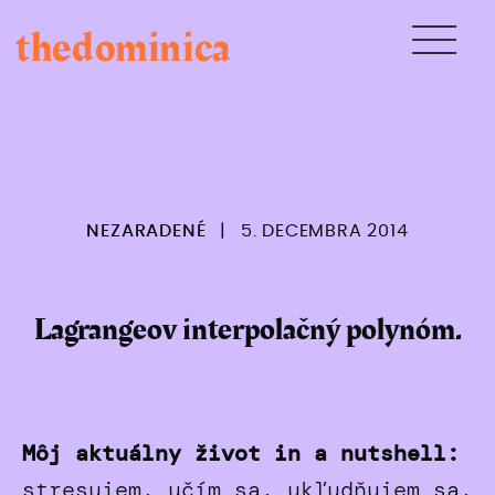
Skip
thedominica
to
content
NEZARADENÉ
|
5. DECEMBRA 2014
Lagrangeov interpolačný polynóm.
Môj aktuálny život in a nutshell:
stresujem, učím sa, ukľudňujem sa,