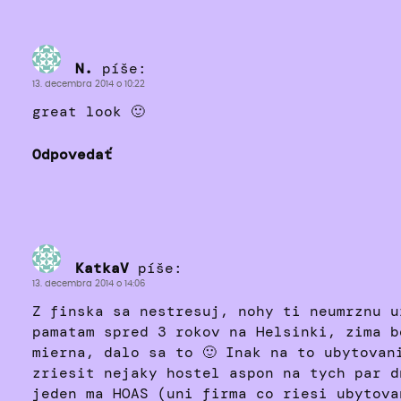
N.
píše:
13. decembra 2014 o 10:22
great look 🙂
Odpovedať
KatkaV
píše:
13. decembra 2014 o 14:06
Z finska sa nestresuj, nohy ti neumrznu u
pamatam spred 3 rokov na Helsinki, zima b
mierna, dalo sa to 🙂 Inak na to ubytovan
zriesit nejaky hostel aspon na tych par d
jeden ma HOAS (uni firma co riesi ubytova