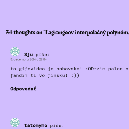
34 thoughts on “
Lagrangeov interpolačný polynóm
Sju
píše:
5. decembra 2014 o 23:54
to gifovideo je bohovske! :ODrzim palce n
fandim ti vo finsku! :))
Odpovedať
tatomymo
píše: