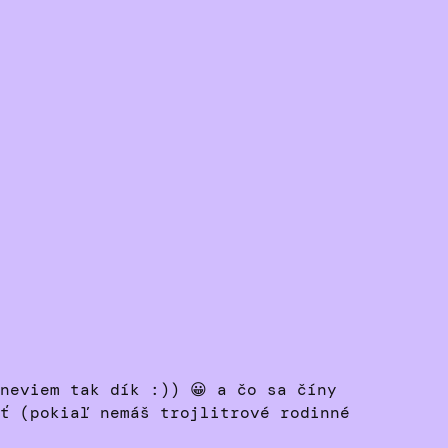
neviem tak dík :)) 😀 a čo sa číny
ť (pokiaľ nemáš trojlitrové rodinné