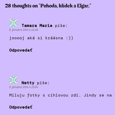
28 thoughts on “
Pohoda, klídek a Elgar.
”
Tamara Maria
píše:
6. januára 2014 o 22:46
jooooj aká si kráásna :))
Odpovedať
Netty
píše:
6. januára 2014 o 23:04
Miluju fotky s cihlovou zdí. Jindy se na 
Odpovedať