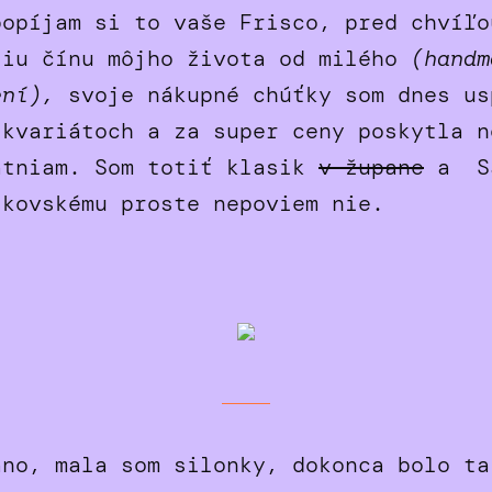
popíjam si to vaše Frisco, pred chvíľo
šiu čínu môjho života od milého
(handm
ení),
svoje nákupné chúťky som dnes us
ikvariátoch a za super ceny poskytla n
atniam. Som totiť klasik
v župane
a Sa
jkovskému proste nepoviem nie.
áno, mala som silonky, dokonca bolo ta