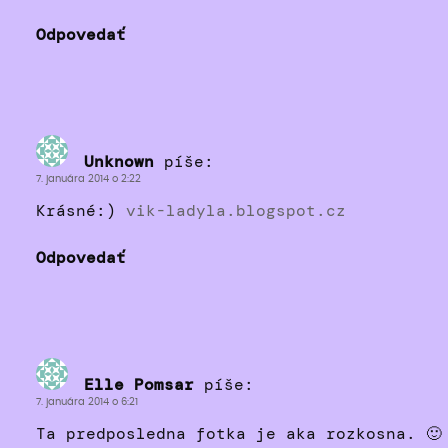
Odpovedať
Unknown
píše:
7. januára 2014 o 2:22
Krásné:)
vik-ladyla.blogspot.cz
Odpovedať
Elle Pomsar
píše:
7. januára 2014 o 6:21
Ta predposledna fotka je aka rozkosna. 🙂