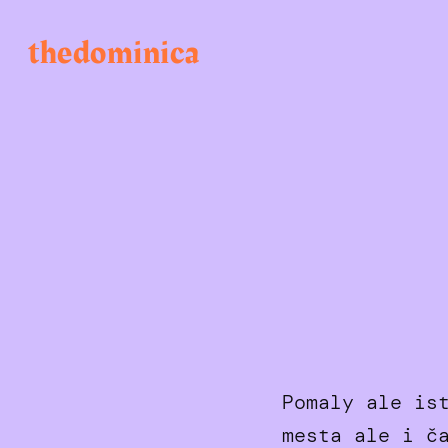
Skip
to
thedominica
content
Pomaly ale is
mesta ale i č