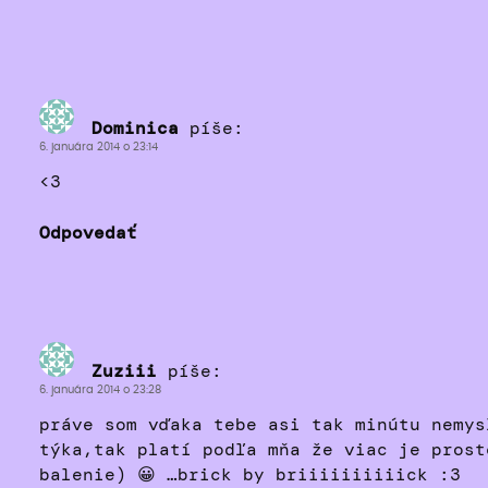
Dominica
píše:
6. januára 2014 o 23:14
<3
Odpovedať
Zuziii
píše:
6. januára 2014 o 23:28
práve som vďaka tebe asi tak minútu nemys
týka,tak platí podľa mňa že viac je prost
balenie) 😀 …brick by briiiiiiiiiick :3