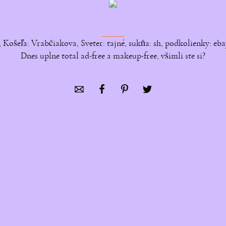
 Košeľa: Vrabčiakova, Sveter: tajné, sukňa: sh, podkolienky: eb
Dnes uplne total ad-free a makeup-free, všimli ste si?