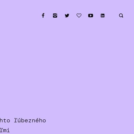
hto ľúbezného
ľmi