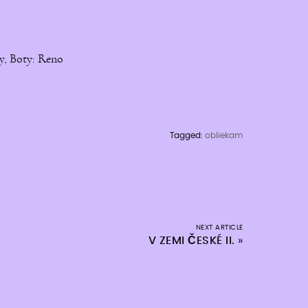
ay, Boty: Reno
Tagged:
obliekam
NEXT ARTICLE
V ZEMI ČESKÉ II.
»