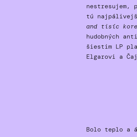
nestresujem, 
tú najpálivej
and tisíc kor
hudobných ant
šiestim LP pl
Elgarovi a Ča
Bolo teplo a 