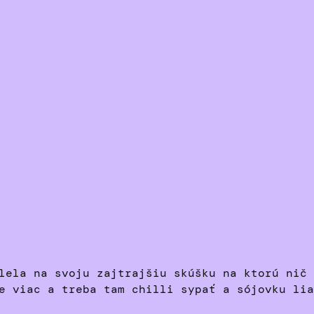
lela na svoju zajtrajšiu skúšku na ktorú nič 
e viac a treba tam chilli sypať a sójovku lia