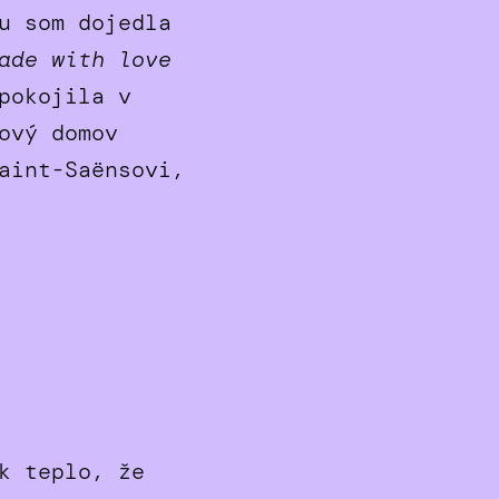
u som dojedla
ade with love
pokojila v
ový domov
int-Saënsovi,
k teplo, že