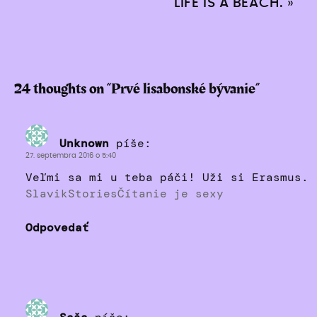
LIFE IS A BEACH.
»
24 thoughts on “
Prvé lisabonské bývanie
”
Unknown
píše:
27. septembra 2016 o 5:40
Veľmi sa mi u teba páči! Uži si Erasmus.
SlavikStories
Čítanie je sexy
Odpovedať