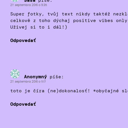
Saša
píše:
27. septembra 2016 o 9:35
Super fotky, tvůj text nikdy taktéž nezkl
celkově z toho dýchaj positive vibes only
Uživej si to i dál!)
Odpovedať
Anonymný
píše:
27. septembra 2016 o 11:17
toto je číra (ne)dokonalosť! *obyčajné sl
Odpovedať