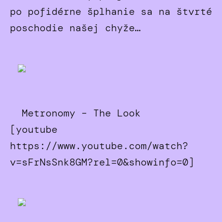
po pofidérne šplhanie sa na štvrté
poschodie našej chyže…
Metronomy – The Look
[youtube
https://www.youtube.com/watch?
v=sFrNsSnk8GM?rel=0&showinfo=0]