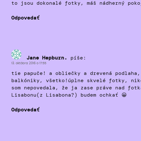
to jsou dokonalé fotky, máš nádherný poko
Odpovedať
Jane Hepburn.
píše:
13. októbra 2016 o 17:55
tie papuče! a obliečky a drevená podlaha,
balkóniky, všetko!úplne skvelé fotky, nik
som nepovedala, že ja zase práve nad fotk
Lisabonu(z Lisabona?) budem ochkať 😀
Odpovedať