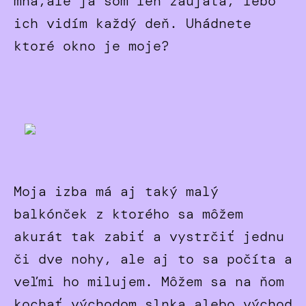
mňa,ale ja som len zaujatá, lebo
ich vidím každý deň. Uhádnete
ktoré okno je moje?
Moja izba má aj taký malý
balkónček z ktorého sa môžem
akurát tak zabiť a vystrčiť jednu
či dve nohy, ale aj to sa počíta a
veľmi ho milujem. Môžem sa na ňom
kochať východom slnka alebo východ