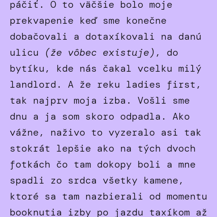
páčiť. O to väčšie bolo moje
prekvapenie keď sme konečne
dobačovali a dotaxíkovali na danú
ulicu
(že vôbec existuje)
, do
bytíku, kde nás čakal vcelku milý
landlord. A že reku ladies first,
tak najprv moja izba. Vošli sme
dnu a ja som skoro odpadla. Ako
vážne, naživo to vyzeralo asi tak
stokrát lepšie ako na tých dvoch
fotkách čo tam dokopy boli a mne
spadli zo srdca všetky kamene,
ktoré sa tam nazbierali od momentu
booknutia izby po jazdu taxíkom až