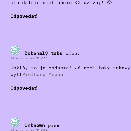
ako ďalšiu destináciu <3 užívaj! 🙂
Odpovedať
Dokonalý tabu
píše:
28. septembra 2016 o 15:11
Ježiš, to je nádhera! Já chci taky takový
byt!
Prolhaná Mrcha
Odpovedať
Unknown
píše:
28. septembra 2016 o 18:40