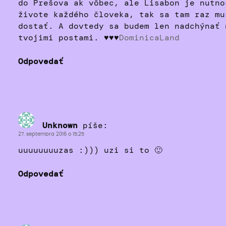
do Prešova ak vôbec, ale Lisabon je nutno
živote každého človeka, tak sa tam raz mu
dostať. A dovtedy sa budem len nadchýnať 
tvojimi postami. ♥♥♥
DominicaLand
Odpovedať
Unknown
píše:
27. septembra 2016 o 15:25
uuuuuuuuzas :))) uzi si to 🙂
Odpovedať