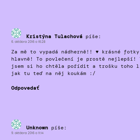
Kristýna Tulachová
píše:
6. októbra 2016 o 16:28
Za mě to vypadá nádherně!! ♥ krásné fotky
hlavně! To povlečení je prostě nejlepší! 
jsem si ho chtěla pořídit a trošku toho l
jak tu teď na něj koukám :/
Odpovedať
Unknown
píše:
9. októbra 2016 o 11:14