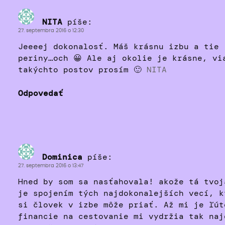
NITA
píše:
27. septembra 2016 o 12:30
Jeeeej dokonalosť. Máš krásnu izbu a tie
periny…och 😀 Ale aj okolie je krásne, vi
takýchto postov prosím 🙂
NITA
Odpovedať
Dominica
píše:
27. septembra 2016 o 13:47
Hned by som sa nasťahovala! akože tá tvoj
je spojením tých najdokonalejších vecí, k
si človek v izbe môže priať. Až mi je ľút
financie na cestovanie mi vydržia tak naj