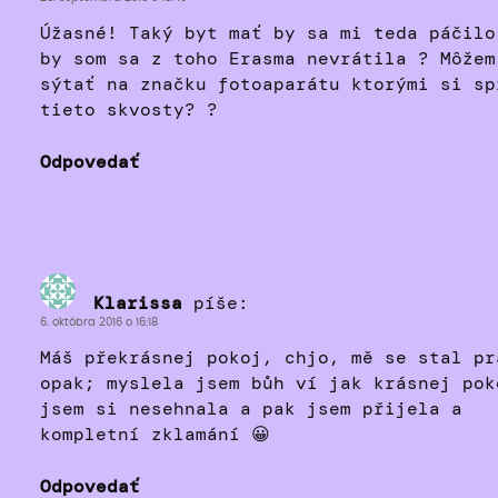
Úžasné! Taký byt mať by sa mi teda páčilo
by som sa z toho Erasma nevrátila ? Môžem
sýtať na značku fotoaparátu ktorými si sp
tieto skvosty? ?
Odpovedať
Klarissa
píše:
6. októbra 2016 o 16:18
Máš překrásnej pokoj, chjo, mě se stal pr
opak; myslela jsem bůh ví jak krásnej pok
jsem si nesehnala a pak jsem přijela a
kompletní zklamání 😀
Odpovedať