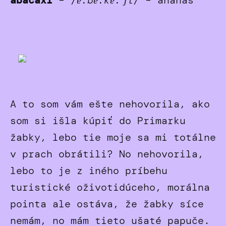
abacaxi
–
/ɐ.bɐ.kɐ.ˈʃi/
– ananás
A to som vám ešte nehovorila, ako
som si išla kúpiť do Primarku
žabky, lebo tie moje sa mi totálne
v prach obrátili? No nehovorila,
lebo to je z iného príbehu
turistické oživotidúceho, morálna
pointa ale ostáva, že žabky síce
nemám, no mám tieto ušaté papuče.