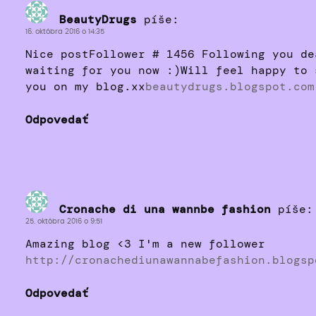
BeautyDrugs
píše:
16. októbra 2016 o 14:35
Nice postFollower # 1456 Following you de
waiting for you now :)Will feel happy to 
you on my blog.xx
beautydrugs.blogspot.com
Odpovedať
Cronache di una wannbe fashion
píše:
25. októbra 2016 o 9:51
Amazing blog <3 I'm a new follower
http://cronachediunawannabefashion.blogsp
Odpovedať