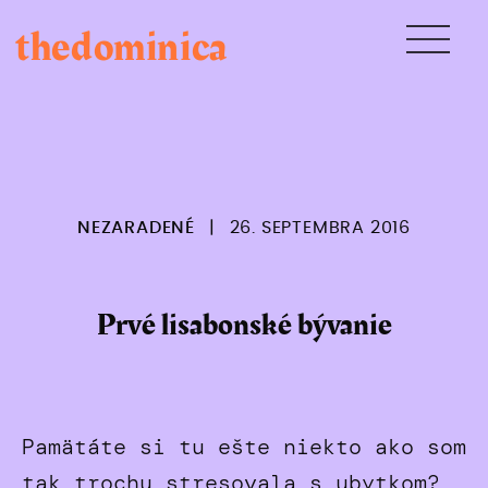
Skip
thedominica
to
content
NEZARADENÉ
|
26. SEPTEMBRA 2016
Prvé lisabonské bývanie
Pamätáte si tu ešte niekto ako som
tak trochu stresovala s ubytkom?