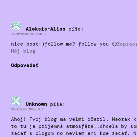
Aleksis-Aliss
píše:
26. októbra 2016 o 18:53
nice post:)follow me? follow you 🙂
Zapras
Mój blog
Odpovedať
Unknown
píše:
31. októbra 2016 o 8:01
Ahoj! Tvoj blog ma velmi očaril. Naozak k
to tu je prijemná atmosféra..chcela by so
začať s blogom no neviem ani kde začať. N