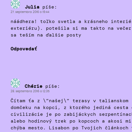
Julia
píše:
27. septembra 2016 o 19:44
náádhera! toľko svetla a krásneho interié
exteriéru). potešila si ma takto na večer
sa teším na ďalšie posty
Odpovedať
Chérie
píše:
28. septembra 2016 o 12:35
Čítam ťa z \“našej\“ terasy v talianskom
domčeku na kopci, z ktorého jediná cesta 
civilizácie je po zabijáckych serpentínac
alebo hodinový trek po kopcoch a akosi mi
chýba mesto. Lisabon po Tvojich článkoch 