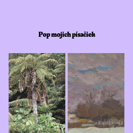
Pop mojich písačiek