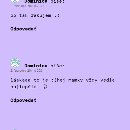
Dominica
píše:
2. februára 2014 o 20:26
oo tak ďakujem .)
Odpovedať
Dominica
píše:
2. februára 2014 o 20:34
láskaaa to je :)hej mamky vždy vedia
najlepšie. 🙂
Odpovedať