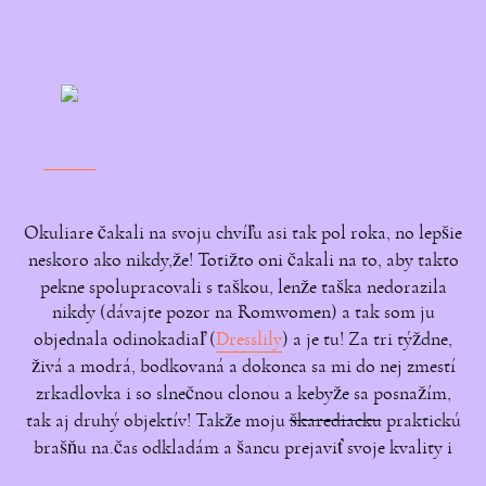
Okuliare čakali na svoju chvíľu asi tak pol roka, no lepšie
neskoro ako nikdy,že! Totižto oni čakali na to, aby takto
pekne spolupracovali s taškou, lenže taška nedorazila
nikdy (dávajte pozor na Romwomen) a tak som ju
objednala odinokadiaľ (
Dresslily
) a je tu! Za tri týždne,
živá a modrá, bodkovaná a dokonca sa mi do nej zmestí
zrkadlovka i so slnečnou clonou a kebyže sa posnažím,
tak aj druhý objektív! Takže moju
škarediacku
praktickú
brašňu na.čas odkladám a šancu prejaviť svoje kvality i