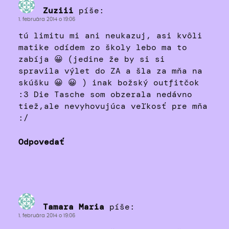
Zuziii
píše:
1. februára 2014 o 19:06
tú limitu mi ani neukazuj, asi kvôli
matike odídem zo školy lebo ma to
zabíja 😀 (jedine že by si si
spravila výlet do ZA a šla za mňa na
skúšku 😀 😀 ) inak božský outfitčok
:3 Die Tasche som obzerala nedávno
tiež,ale nevyhovujúca veľkosť pre mňa
:/
Odpovedať
Tamara Maria
píše:
1. februára 2014 o 19:06