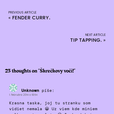
PREVIOUS ARTICLE
«
FENDER CURRY.
NEXT ARTICLE
TIP TAPPING.
»
23 thoughts on “
Škrečkovy voči!
”
Unknown
píše:
1. februára 2014 o 18:54
Krasna taska, joj tu stranku som
vidiet nemala 😀 Uz viem kde miniem