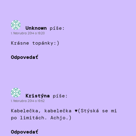
Unknown
píše:
1. februára 2014 o 19:20
Krásne topánky:)
Odpovedať
Kristýna
píše:
1. februára 2014 o 19:52
Kabelečka, kabelečka ♥(Stýská se mi
po limitách. Achjo.)
Odpovedať