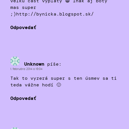
velku cast vyplaty 😀 Inak aj boty
mas super
;)http://bynicka.blogspot.sk/
Odpovedať
Unknown
píše:
1. februára 2014 o 19:04
Tak to vyzerá super s ten úsmev sa ti
teda vážne hodí 🙂
Odpovedať