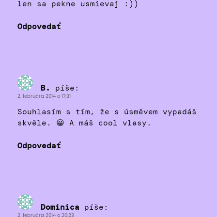
len sa pekne usmievaj :))
Odpovedať
B.
píše:
2. februára 2014 o 17:31
Souhlasím s tím, že s úsměvem vypadáš
skvěle. 😀 A máš cool vlasy.
Odpovedať
Dominica
píše:
2. februára 2014 o 20:23