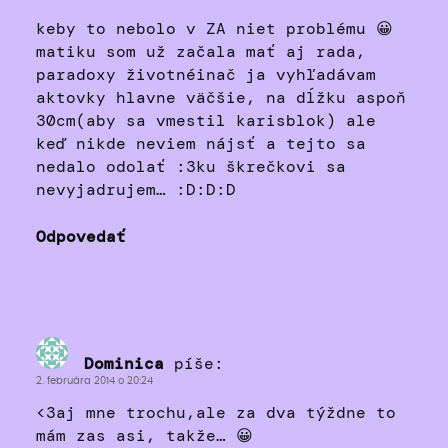
keby to nebolo v ZA niet problému 😀
matiku som už začala mať aj rada,
paradoxy životnéinač ja vyhľadávam
aktovky hlavne väčšie, na dĺžku aspoň
30cm(aby sa vmestil karisblok) ale
keď nikde neviem nájsť a tejto sa
nedalo odolať :3ku škrečkovi sa
nevyjadrujem… :D:D:D
Odpovedať
Dominica
píše:
2. februára 2014 o 20:24
<3aj mne trochu,ale za dva týždne to
mám zas asi, takže… 😀