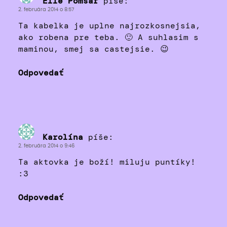
Elle Pomsar
píše:
2. februára 2014 o 8:57
Ta kabelka je uplne najrozkosnejsia,
ako robena pre teba. 🙂 A suhlasim s
maminou, smej sa castejsie. 😉
Odpovedať
Karolína
píše:
2. februára 2014 o 9:46
Ta aktovka je boží! miluju puntíky!
:3
Odpovedať