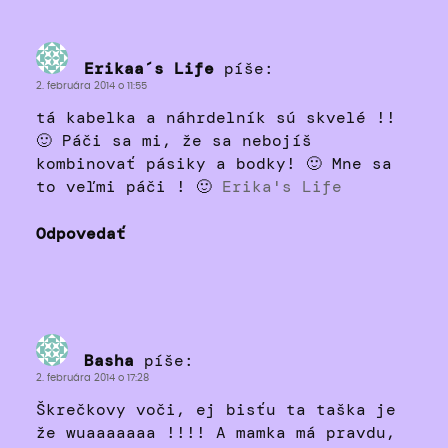
Erikaa´s Life
píše:
2. februára 2014 o 11:55
tá kabelka a náhrdelník sú skvelé !!
🙂 Páči sa mi, že sa nebojíš
kombinovať pásiky a bodky! 🙂 Mne sa
to veľmi páči ! 🙂
Erika's Life
Odpovedať
Basha
píše:
2. februára 2014 o 17:28
Škrečkovy voči, ej bisťu ta taška je
že wuaaaaaaa !!!! A mamka má pravdu,