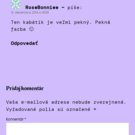
RoseBonniee ~
píše:
31. decembra 2014 o 19:09
Ten kabátik je veľmi pekný. Pekná
farba 🙂
Odpovedať
Pridaj komentár
Vaša e-mailová adresa nebude zverejnená.
Vyžadované polia sú označené
*
Komentár
*