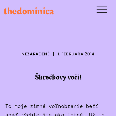
Skip
thedominica
to
content
NEZARADENÉ
|
1. FEBRUÁRA 2014
Škrečkovy voči!
To moje zimné voľnobranie beží
snáď rýchlejšie ako letné. Už je