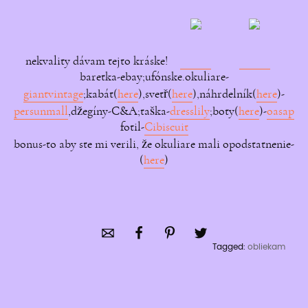
nekvality dávam tejto kráske!
baretka-ebay;ufónske.okuliare-
giantvintage
;kabát(
here
),svetř(
here
),náhrdelník(
here
)-
persunmall
,džegíny-C&A;taška-
dresslily
;boty(
here
)-
oasap
fotil-
Cibiscuit
bonus-to aby ste mi verili, že okuliare mali opodstatnenie-
(
here
)
Tagged:
obliekam