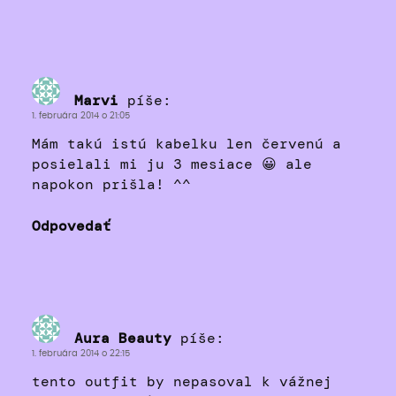
Marvi
píše:
1. februára 2014 o 21:05
Mám takú istú kabelku len červenú a
posielali mi ju 3 mesiace 😀 ale
napokon prišla! ^^
Odpovedať
Aura Beauty
píše:
1. februára 2014 o 22:15
tento outfit by nepasoval k vážnej