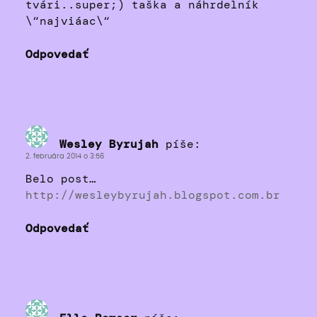
tvári..super;) taška a náhrdelník
\“najviáac\“
Odpovedať
Wesley Byrujah
píše:
2. februára 2014 o 3:56
Belo post…
http://wesleybyrujah.blogspot.com.br
Odpovedať