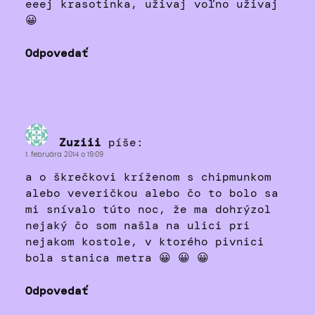
eeej krasotinka, uživaj voľno uživaj
😀
Odpovedať
Zuziii
píše:
1. februára 2014 o 19:09
a o škrečkovi kríženom s chipmunkom
alebo veveričkou alebo čo to bolo sa
mi snívalo túto noc, že ma dohrýzol
nejaký čo som našla na ulici pri
nejakom kostole, v ktorého pivnici
bola stanica metra 😀 😀 😀
Odpovedať