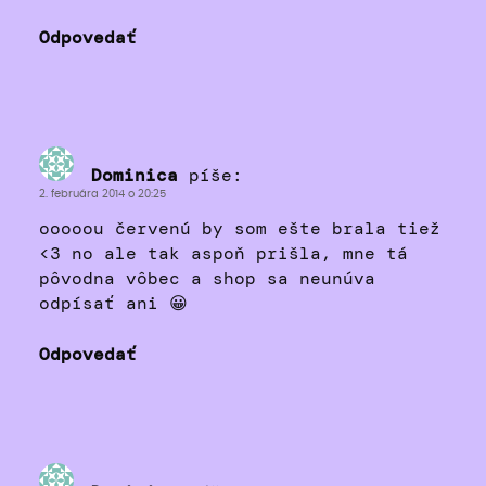
Odpovedať
Dominica
píše:
2. februára 2014 o 20:25
ooooou červenú by som ešte brala tiež
<3 no ale tak aspoň prišla, mne tá
pôvodna vôbec a shop sa neunúva
odpísať ani 😀
Odpovedať