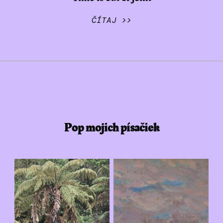
ČÍTAJ >>
Pop mojich písačiek