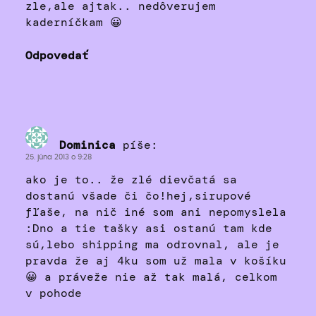
zle,ale ajtak.. nedôverujem
kaderníčkam 😀
Odpovedať
Dominica
píše:
25. júna 2013 o 9:28
ako je to.. že zlé dievčatá sa
dostanú všade či čo!hej,sirupové
fľaše, na nič iné som ani nepomyslela
:Dno a tie tašky asi ostanú tam kde
sú,lebo shipping ma odrovnal, ale je
pravda že aj 4ku som už mala v košíku
😀 a práveže nie až tak malá, celkom
v pohode