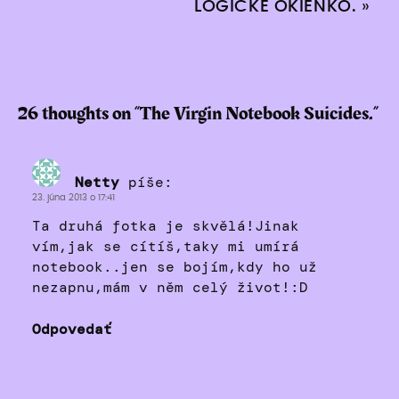
LOGICKÉ OKIENKO.
»
26 thoughts on “
The Virgin Notebook Suicides.
”
Netty
píše:
23. júna 2013 o 17:41
Ta druhá fotka je skvělá!Jinak
vím,jak se cítíš,taky mi umírá
notebook..jen se bojím,kdy ho už
nezapnu,mám v něm celý život!:D
Odpovedať