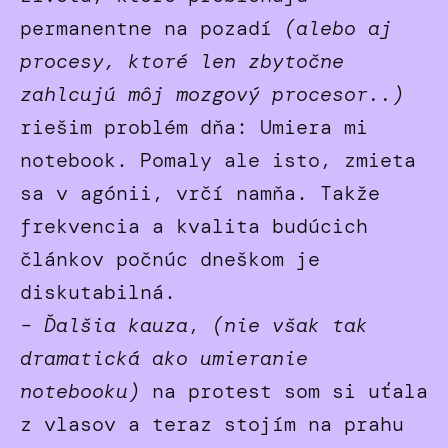
permanentne na pozadí
(alebo aj
procesy, ktoré len zbytočne
zahlcujú môj mozgový procesor..)
riešim problém dňa: Umiera mi
notebook. Pomaly ale isto, zmieta
sa v agónii, vrčí namňa. Takže
frekvencia a kvalita budúcich
článkov počnúc dneškom je
diskutabilná.
– Ďalšia kauza
,
(nie však tak
dramatická ako umieranie
notebooku)
na protest som si uťala
z vlasov a teraz stojím na prahu