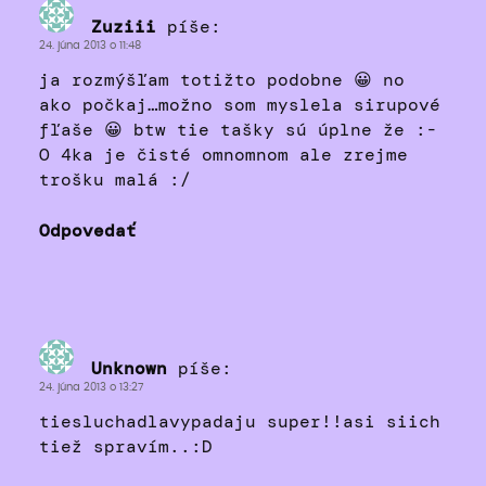
Zuziii
píše:
24. júna 2013 o 11:48
ja rozmýšľam totižto podobne 😀 no
ako počkaj…možno som myslela sirupové
fľaše 😀 btw tie tašky sú úplne že :-
O 4ka je čisté omnomnom ale zrejme
trošku malá :/
Odpovedať
Unknown
píše:
24. júna 2013 o 13:27
tiesluchadlavypadaju super!!asi siich
tiež spravím..:D