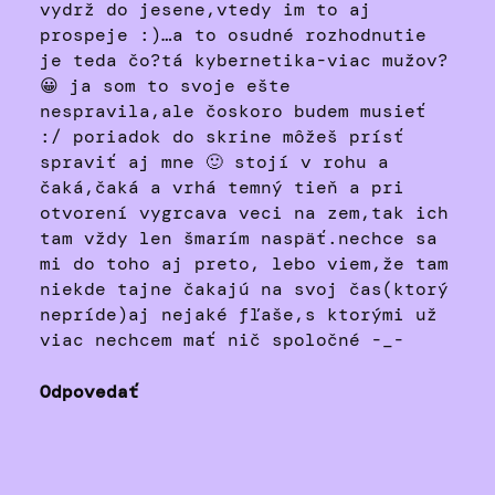
vydrž do jesene,vtedy im to aj
prospeje :)…a to osudné rozhodnutie
je teda čo?tá kybernetika-viac mužov?
😀 ja som to svoje ešte
nespravila,ale čoskoro budem musieť
:/ poriadok do skrine môžeš prísť
spraviť aj mne 🙂 stojí v rohu a
čaká,čaká a vrhá temný tieň a pri
otvorení vygrcava veci na zem,tak ich
tam vždy len šmarím naspäť.nechce sa
mi do toho aj preto, lebo viem,že tam
niekde tajne čakajú na svoj čas(ktorý
nepríde)aj nejaké fľaše,s ktorými už
viac nechcem mať nič spoločné -_-
Odpovedať