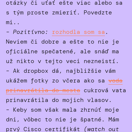
otázky či uťať ešte viac alebo sa
s tým proste zmieriť. Povedzte
mi..
– Pozitívno:
rozhodla som sa
.
Neviem či dobre a ešte to nie je
oficiálne spečatené, ale snáď ma
už nikto v tejto veci nezneistí.
– Ak dropbox dá, najbližšie vám
ukážem fotky zo včera ako sa
voda
prinavrátila do mesta
cukrová vata
prinavrátila do mojich vlasov.
– Keby som však mala zhrnúť moje
dni, vôbec to nie je špatné. Mám
prvý Cisco certifikát
(watch out