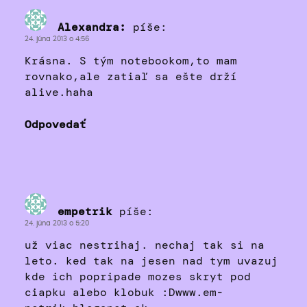
Alexandra:
píše:
24. júna 2013 o 4:56
Krásna. S tým notebookom,to mam
rovnako,ale zatiaľ sa ešte drží
alive.haha
Odpovedať
empetrik
píše:
24. júna 2013 o 5:20
už viac nestrihaj. nechaj tak si na
leto. ked tak na jesen nad tym uvazuj
kde ich popripade mozes skryt pod
ciapku alebo klobuk :Dwww.em-