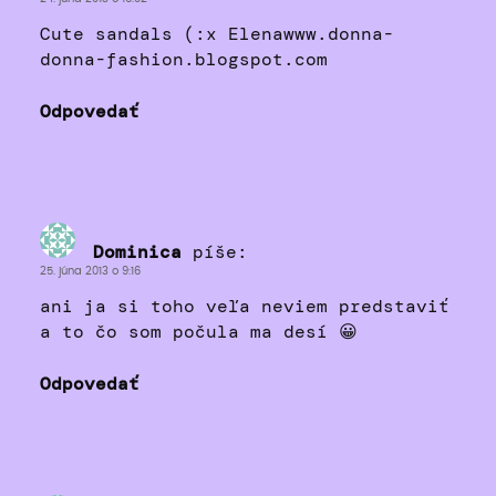
Cute sandals (:x Elenawww.donna-
donna-fashion.blogspot.com
Odpovedať
Dominica
píše:
25. júna 2013 o 9:16
ani ja si toho veľa neviem predstaviť
a to čo som počula ma desí 😀
Odpovedať