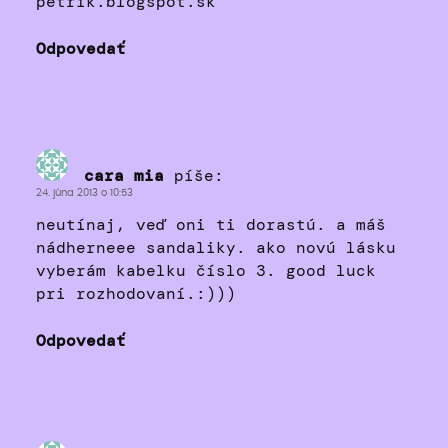
petrik.blogspot.sk
Odpovedať
cara mia
píše:
24. júna 2013 o 10:53
neutínaj, veď oni ti dorastú. a máš
nádherneee sandaliky. ako novú lásku
vyberám kabelku číslo 3. good luck
pri rozhodovaní.:)))
Odpovedať