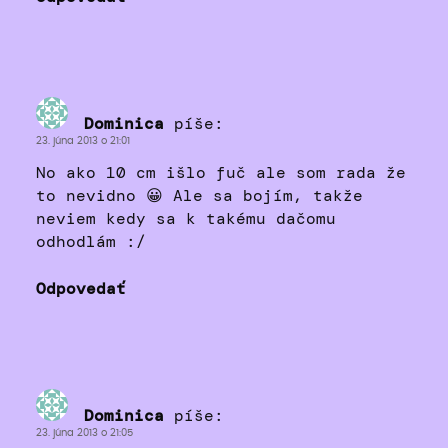
Dominica
píše:
23. júna 2013 o 21:01
No ako 10 cm išlo fuč ale som rada že
to nevidno 😀 Ale sa bojím, takže
neviem kedy sa k takému dačomu
odhodlám :/
Odpovedať
Dominica
píše:
23. júna 2013 o 21:05