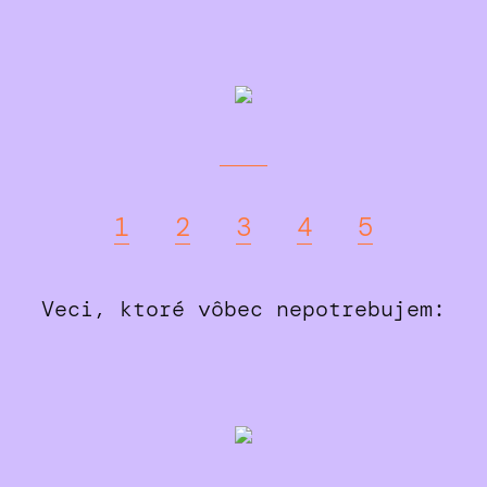
1
2
3
4
5
Veci, ktoré vôbec nepotrebujem: