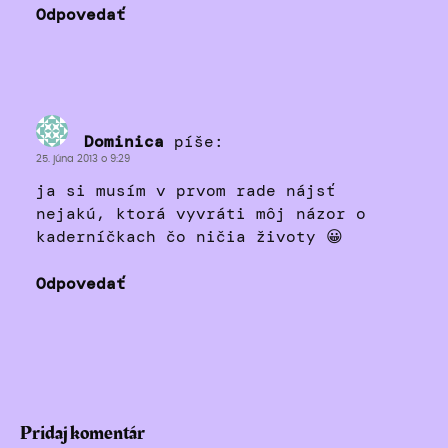
Odpovedať
Dominica
píše:
25. júna 2013 o 9:29
ja si musím v prvom rade nájsť
nejakú, ktorá vyvráti môj názor o
kaderníčkach čo ničia životy 😀
Odpovedať
Pridaj komentár