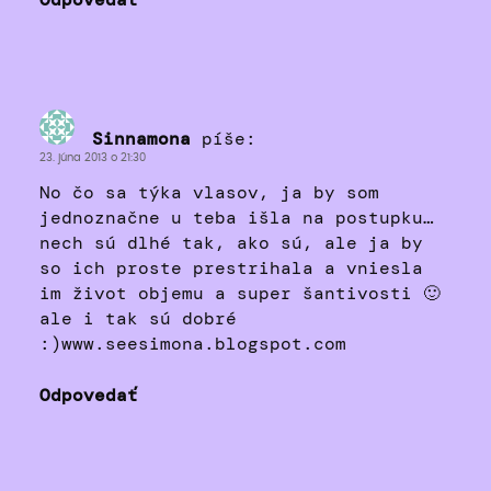
Odpovedať
Sinnamona
píše:
23. júna 2013 o 21:30
No čo sa týka vlasov, ja by som
jednoznačne u teba išla na postupku…
nech sú dlhé tak, ako sú, ale ja by
so ich proste prestrihala a vniesla
im život objemu a super šantivosti 🙂
ale i tak sú dobré
:)www.seesimona.blogspot.com
Odpovedať