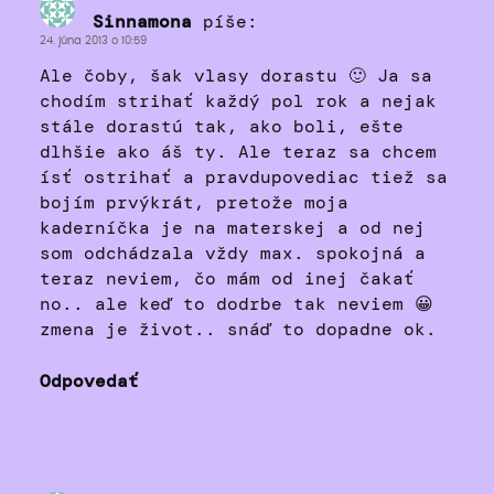
Sinnamona
píše:
24. júna 2013 o 10:59
Ale čoby, šak vlasy dorastu 🙂 Ja sa
chodím strihať každý pol rok a nejak
stále dorastú tak, ako boli, ešte
dlhšie ako áš ty. Ale teraz sa chcem
ísť ostrihať a pravdupovediac tiež sa
bojím prvýkrát, pretože moja
kaderníčka je na materskej a od nej
som odchádzala vždy max. spokojná a
teraz neviem, čo mám od inej čakať
no.. ale keď to dodrbe tak neviem 😀
zmena je život.. snáď to dopadne ok.
Odpovedať