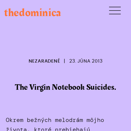
Skip
thedominica
to
content
NEZARADENÉ
|
23. JÚNA 2013
The Virgin Notebook Suicides.
Okrem bežných melodrám môjho
života, ktoré prebiehajú