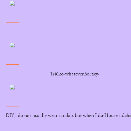
Tričko-whatever,šortky-
DIY,i.do.not.usually.wear.sandals.but.when.I.do:House,slúcha