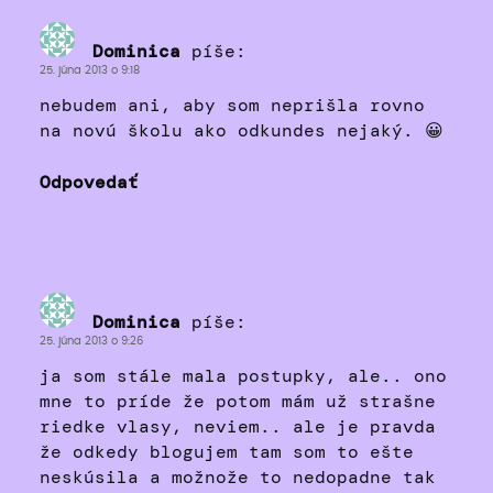
Dominica
píše:
25. júna 2013 o 9:18
nebudem ani, aby som neprišla rovno
na novú školu ako odkundes nejaký. 😀
Odpovedať
Dominica
píše:
25. júna 2013 o 9:26
ja som stále mala postupky, ale.. ono
mne to príde že potom mám už strašne
riedke vlasy, neviem.. ale je pravda
že odkedy blogujem tam som to ešte
neskúsila a možnože to nedopadne tak