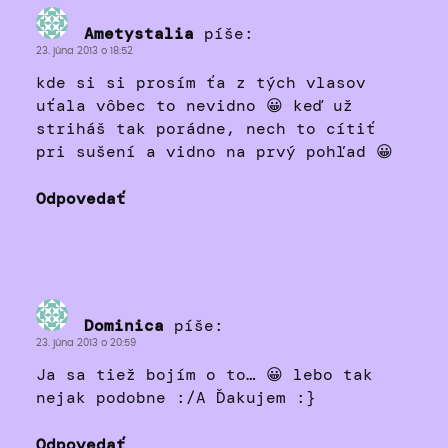
Ametystalia
píše:
23. júna 2013 o 18:52
kde si si prosím ťa z tých vlasov
uťala vôbec to nevidno 😀 keď už
striháš tak porádne, nech to cítiť
pri sušení a vidno na prvý pohľad 😀
Odpovedať
Dominica
píše:
23. júna 2013 o 20:59
Ja sa tiež bojím o to… 😀 lebo tak
nejak podobne :/A Ďakujem :}
Odpovedať