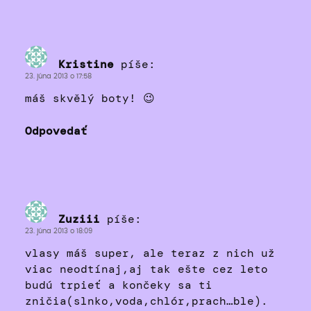
Kristine
píše:
23. júna 2013 o 17:58
máš skvělý boty! 😉
Odpovedať
Zuziii
píše:
23. júna 2013 o 18:09
vlasy máš super, ale teraz z nich už
viac neodtínaj,aj tak ešte cez leto
budú trpieť a končeky sa ti
zničia(slnko,voda,chlór,prach…ble).