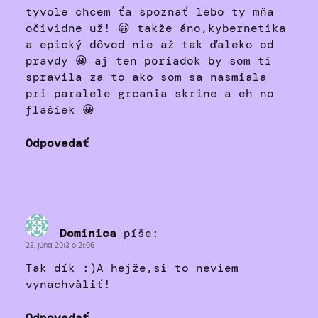
tyvole chcem ťa spoznať lebo ty mňa
očividne už! 😀 takže áno,kybernetika
a epický dôvod nie až tak ďaleko od
pravdy 😀 aj ten poriadok by som ti
spravila za to ako som sa nasmiala
pri paralele grcania skrine a eh no
flašiek 😀
Odpovedať
Dominica
píše:
23. júna 2013 o 21:06
Tak dík :)A hejže,si to neviem
vynachvàliť!