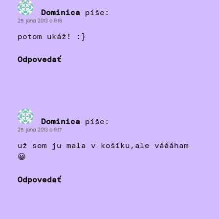
Dominica
píše:
25. júna 2013 o 9:16
potom ukáž! :}
Odpovedať
Dominica
píše:
25. júna 2013 o 9:17
už som ju mala v košíku,ale váááham
😀
Odpovedať