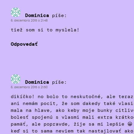
Dominica
píše:
6. decembra 2015 o 21:48
tiež som si to myslela!
Odpovedať
Dominica
píše:
6. decembra 2015 o 21:50
dikíčko! no bolo to neskutočné, ale teraz
ani nemám pocit, že som dakedy také vlasi
mala na hlave, ako keby moje bunky citliv
bolesť spojenú s vlasmi mali extra krátko
pamäť, ale popravde, žije sa mi lepšie 😀
keď si to sama neviem tak nastajlovať ako