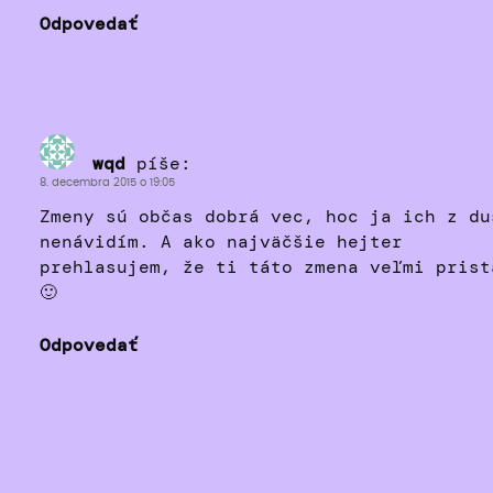
Odpovedať
wqd
píše:
8. decembra 2015 o 19:05
Zmeny sú občas dobrá vec, hoc ja ich z du
nenávidím. A ako najväčšie hejter
prehlasujem, že ti táto zmena veľmi prist
🙂
Odpovedať