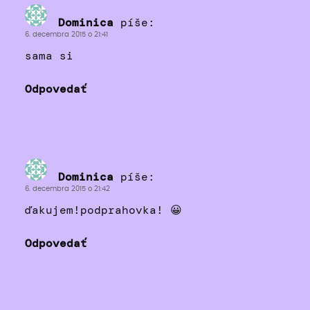
Dominica
píše:
6. decembra 2015 o 21:41
sama si
Odpovedať
Dominica
píše:
6. decembra 2015 o 21:42
ďakujem!podprahovka! 😀
Odpovedať