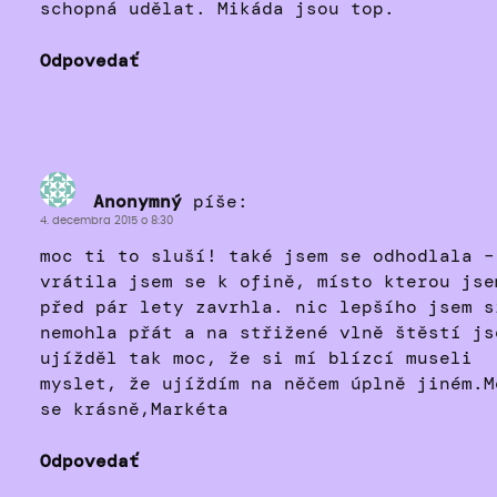
schopná udělat. Mikáda jsou top.
Odpovedať
Anonymný
píše:
4. decembra 2015 o 8:30
moc ti to sluší! také jsem se odhodlala –
vrátila jsem se k ofině, místo kterou jse
před pár lety zavrhla. nic lepšího jsem s
nemohla přát a na střižené vlně štěstí js
ujížděl tak moc, že si mí blízcí museli
myslet, že ujíždím na něčem úplně jiném.M
se krásně,Markéta
Odpovedať