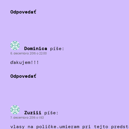
Odpovedať
Dominica
píše:
6. decembra 2015 o 22:00
ďakujem!!!
Odpovedať
Zuziii
píše:
7. decembra 2015 o 1:53
vlasy na poličke.umieram pri tejto predst