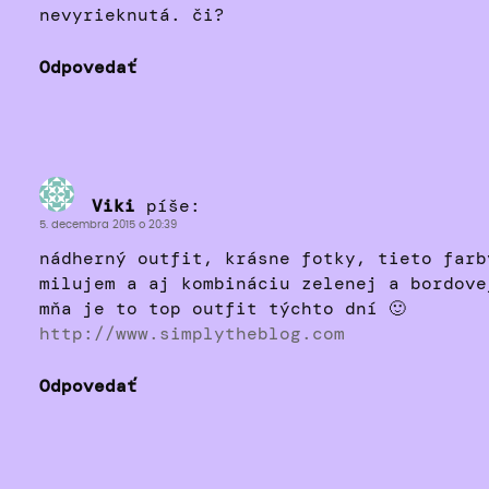
nevyrieknutá. či?
Odpovedať
Viki
píše:
5. decembra 2015 o 20:39
nádherný outfit, krásne fotky, tieto farb
milujem a aj kombináciu zelenej a bordove
mňa je to top outfit týchto dní 🙂
http://www.simplytheblog.com
Odpovedať