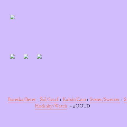
Baretka/Beret
+
Šál/Scarf
+
Kabát/Coat
+
Sveter/Sweater
+
S
Hodinky/Watch
= #OOTD