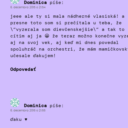
Dominica
píše:
6. decembra 2015 o 21:54
jeee ale ty si mala nádherné vlasiská! a
presne toto som si prečítala u teba, že
\“vyzerala som dievčenskejšie\“ a tak to
cítim aj ja 😀 že teraz možno konečne vyz
aj na svoj vek, aj keď mi dnes povedal
spoluhráč na orchestri, že mám mamičkovsk
učesale ďakujem!
Odpovedať
Dominica
píše:
6. decembra 2015 o 21:55
ďaku ♥