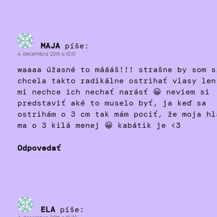
MAJA
píše:
4. decembra 2015 o 10:10
waaaa úžasné to máááš!!! strašne by som s
chcela takto radikálne ostrihať vlasy len
mi nechce ich nechať narásť 😀 neviem si
predstaviť aké to muselo byť, ja keď sa
ostrihám o 3 cm tak mám pociť, že moja hl
ma o 3 kilá menej 😀 kabátik je <3
Odpovedať
ELA
píše: