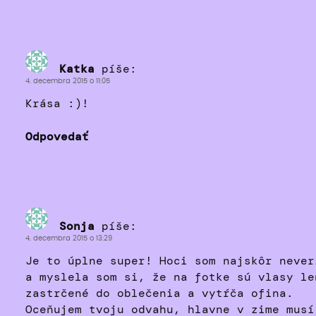
Katka
píše:
4. decembra 2015 o 11:05
Krása :)!
Odpovedať
Sonja
píše:
4. decembra 2015 o 13:29
Je to úplne super! Hoci som najskôr never
a myslela som si, že na fotke sú vlasy le
zastrčené do oblečenia a vytŕča ofina.
Oceňujem tvoju odvahu, hlavne v zime musí