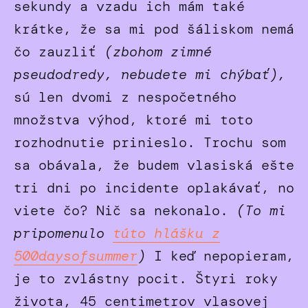
sekundy a vzadu ich mám také
krátke, že sa mi pod šáliskom nemá
čo zauzliť
(zbohom zimné
pseudodredy, nebudete mi chýbať),
sú len dvomi z nespočetného
množstva výhod, ktoré mi toto
rozhodnutie prinieslo. Trochu som
sa obávala, že budem vlasiská ešte
tri dni po incidente oplakávať, no
viete čo? Nič sa nekonalo.
(To mi
pripomenulo
túto hlášku z
500daysofsummer
)
I keď nepopieram,
je to zvlástny pocit. Štyri roky
života, 45 centimetrov vlasovej