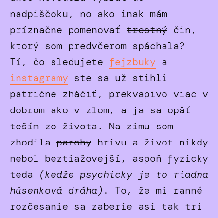
nadpiščoku, no ako inak mám
príznačne pomenovať
trestný
čin,
ktorý som predvčerom spáchala?
Tí, čo sledujete
fejzbuky
a
instagramy
ste sa už stihli
patrične zháčiť, prekvapivo viac v
dobrom ako v zlom, a ja sa opäť
teším zo života. Na zimu som
zhodila
parohy
hrivu a život nikdy
nebol beztiažovejší, aspoň fyzicky
teda
(kedže psychicky je to riadna
húsenková dráha).
To, že mi ranné
rozčesanie sa zaberie asi tak tri