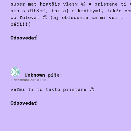
super mať kratšie vlasy 😀 A pristane ti 
ako s dlhými, tak aj s krátkymi, takže ne
čo ľutovať 🙂 (aj oblečenie sa mi veľmi
páči!!)
Odpovedať
Unknown
píše:
4. decembra 2015 o 19:44
veľmi ti to takto pristane 🙂
Odpovedať