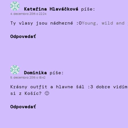
Kateřina Hlaváčková
píše:
4. decembra 2015 o 22:24
Ty vlasy jsou nádherné :O
Young, wild and 
Odpovedať
Dominika
píše:
5. decembra 2015 o 18:42
Krásny outfit a hlavne šál :3 dobre vidím
si z Košíc? 🙂
Odpovedať