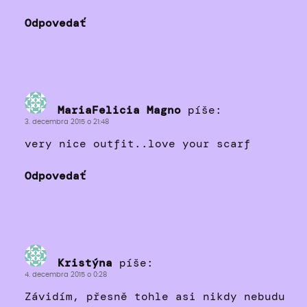
Odpovedať
MariaFelicia Magno
píše:
3. decembra 2015 o 21:48
very nice outfit..love your scarf
Odpovedať
Kristýna
píše:
4. decembra 2015 o 0:28
Závidím, přesně tohle asi nikdy nebudu