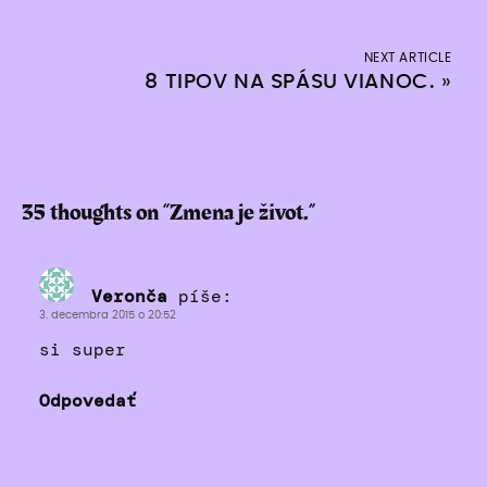
NEXT ARTICLE
8 TIPOV NA SPÁSU VIANOC.
»
35 thoughts on “
Zmena je život.
”
Veronča
píše:
3. decembra 2015 o 20:52
si super
Odpovedať