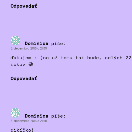
Odpovedať
Dominica
píše:
6. decembra 2015 o 21:59
ďakujem : )no už tomu tak bude, celých 22
rokov 😀
Odpovedať
Dominica
píše:
6. decembra 2015 o 21:59
dikíčko!