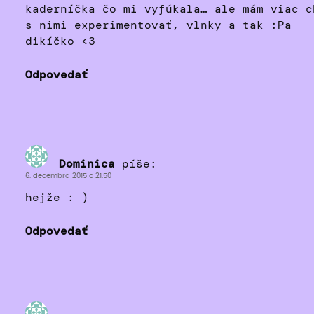
kaderníčka čo mi vyfúkala… ale mám viac c
s nimi experimentovať, vlnky a tak :Pa
dikíčko <3
Odpovedať
Dominica
píše:
6. decembra 2015 o 21:50
hejže : )
Odpovedať