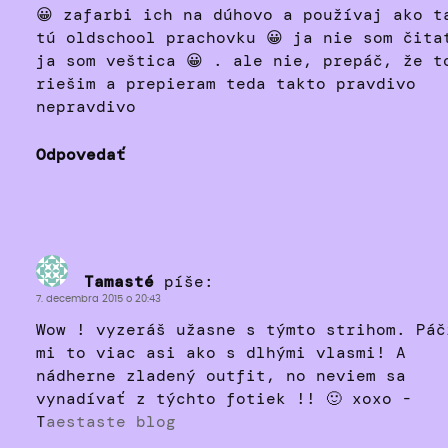
😀 zafarbi ich na dúhovo a používaj ako t
tú oldschool prachovku 😀 ja nie som čita
ja som veštica 😀 . ale nie, prepáč, že t
riešim a prepieram teda takto pravdivo
nepravdivo
Odpovedať
Tamasté
píše:
7. decembra 2015 o 20:43
Wow ! vyzeráš užasne s týmto strihom. Páč
mi to viac asi ako s dlhými vlasmi! A
nádherne zladený outfit, no neviem sa
vynadívať z týchto fotiek !! 🙂 xoxo -
T
aestaste blog