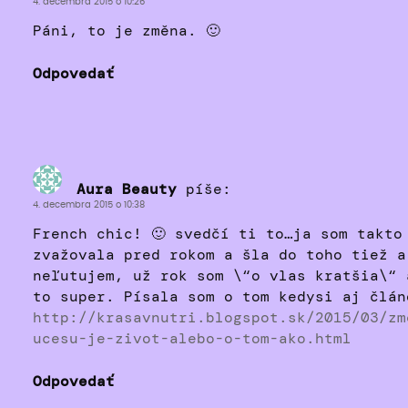
4. decembra 2015 o 10:26
Páni, to je změna. 🙂
Odpovedať
Aura Beauty
píše:
4. decembra 2015 o 10:38
French chic! 🙂 svedčí ti to…ja som takto
zvažovala pred rokom a šla do toho tiež a
neľutujem, už rok som \“o vlas kratšia\“ 
to super. Písala som o tom kedysi aj člán
http://krasavnutri.blogspot.sk/2015/03/zm
ucesu-je-zivot-alebo-o-tom-ako.html
Odpovedať