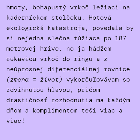
hmoty, bohapustý vrkoč ležiaci na
kaderníckom stolčeku. Hotová
ekologická katastrofa, povedala by
si nejedna slečna túžiaca po 187
metrovej hrive, no ja hádžem
rukavicu
vrkoč do ringu a z
neúprosnej diferenciálnej rovnice
(zmena = život)
vykorčuľovávam so
zdvihnutou hlavou, pričom
drastičnosť rozhodnutia ma každým
dňom a komplimentom teší viac a
viac!