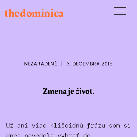
Skip
thedominica
to
content
NEZARADENÉ
|
3. DECEMBRA 2015
Zmena je život.
Už ani viac klišoidnú frázu som si
dnes nevedela vybrať do