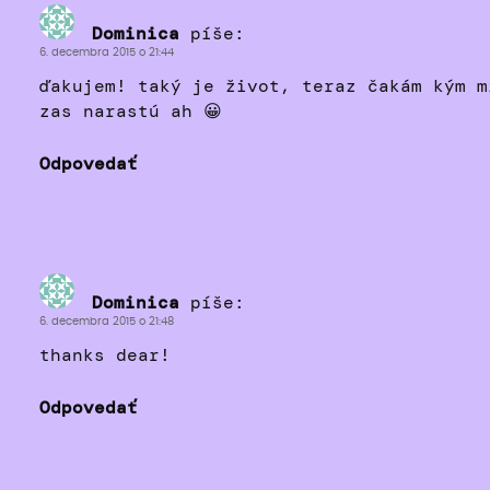
Dominica
píše:
6. decembra 2015 o 21:44
ďakujem! taký je život, teraz čakám kým m
zas narastú ah 😀
Odpovedať
Dominica
píše:
6. decembra 2015 o 21:48
thanks dear!
Odpovedať