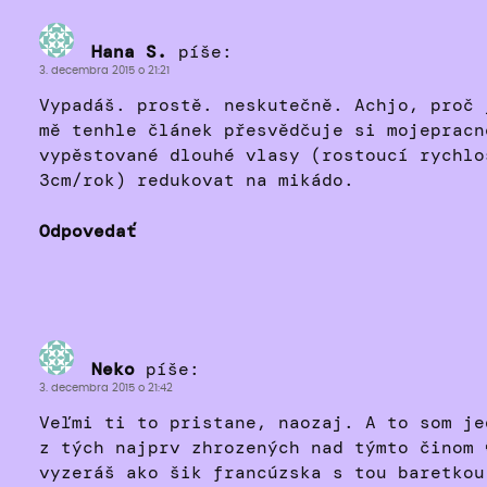
Hana S.
píše:
3. decembra 2015 o 21:21
Vypadáš. prostě. neskutečně. Achjo, proč 
mě tenhle článek přesvědčuje si mojepracn
vypěstované dlouhé vlasy (rostoucí rychlo
3cm/rok) redukovat na mikádo.
Odpovedať
Neko
píše:
3. decembra 2015 o 21:42
Veľmi ti to pristane, naozaj. A to som je
z tých najprv zhrozených nad týmto činom 
vyzeráš ako šik francúzska s tou baretkou