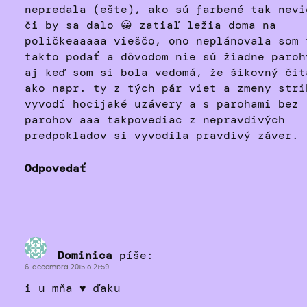
nepredala (ešte), ako sú farbené tak nevi
či by sa dalo 😀 zatiaľ ležia doma na
poličkeaaaaa vieščo, ono neplánovala som 
takto podať a dôvodom nie sú žiadne paroh
aj keď som si bola vedomá, že šikovný čit
ako napr. ty z tých pár viet a zmeny stri
vyvodí hocijaké uzávery a s parohami bez
parohov aaa takpovediac z nepravdivých
predpokladov si vyvodila pravdivý záver.
Odpovedať
Dominica
píše:
6. decembra 2015 o 21:59
i u mňa ♥ ďaku