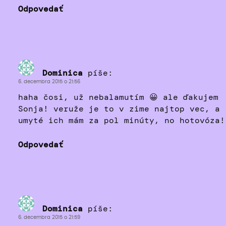
Odpovedať
Dominica
píše:
6. decembra 2015 o 21:56
haha čosi, už nebalamutím 😀 ale ďakujem
Sonja! veruže je to v zime najtop vec, a
umyté ich mám za pol minúty, no hotovóza!
Odpovedať
Dominica
píše:
6. decembra 2015 o 21:59