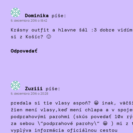
Dominika
píše:
5. decembra 2015 o 18:42
Krásny outfit a hlavne šál :3 dobre vidím
si z Košíc? 🙂
Odpovedať
Zuziii
píše:
5. decembra 2015 o 20:28
predala si tie vlasy aspoň? 😀 inak, väčš
žien mení vlasy,keď mení chlapa a v spoje
podprahovými parohmi (skús povedať 10x rý
za sebou \“podprahové parohy\“ 😀 ) mi z 
vyplýva informácia oficiálnou cestou