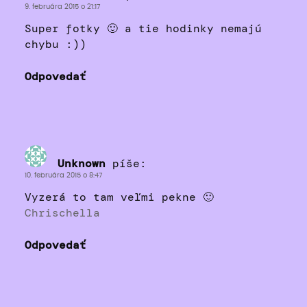
9. februára 2015 o 21:17
Super fotky 🙂 a tie hodinky nemajú
chybu :))
Odpovedať
Unknown
píše:
10. februára 2015 o 8:47
Vyzerá to tam veľmi pekne 🙂
Chrischella
Odpovedať