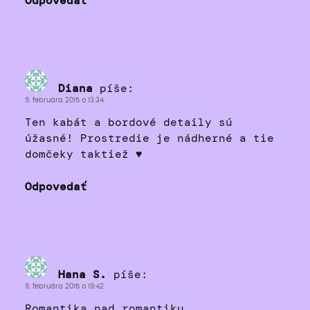
Odpovedať
Diana
píše:
9. februára 2015 o 13:34
Ten kabát a bordové detaily sú
úžasné! Prostredie je nádherné a tie
domčeky taktiež ♥
Odpovedať
Hana S.
píše:
9. februára 2015 o 19:42
Romantika nad romantiku.