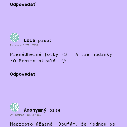
Odpovedať
Lola
píše:
1. marca 2015 o 19:18
Prenádherné fotky <3 ! A tie hodinky
:O Proste skvelé. 🙂
Odpovedať
Anonymný
píše:
24. marca 2015 o 4:06
Naprosto úžasné! Doufám, že jednou se