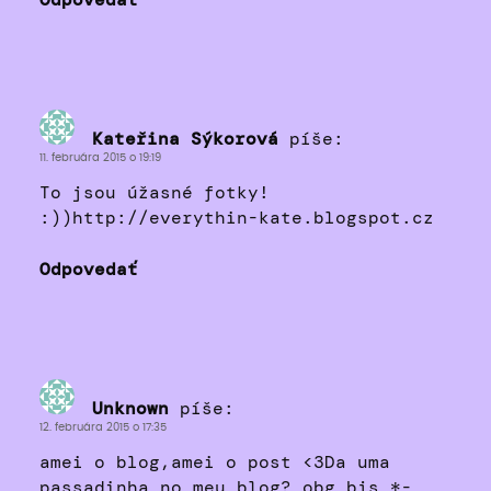
Odpovedať
Kateřina Sýkorová
píše:
11. februára 2015 o 19:19
To jsou úžasné fotky!
:))http://everythin-kate.blogspot.cz
Odpovedať
Unknown
píše:
12. februára 2015 o 17:35
amei o blog,amei o post <3Da uma
passadinha no meu blog? obg bjs *-