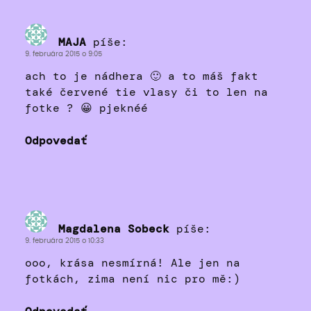
MAJA
píše:
9. februára 2015 o 9:05
ach to je nádhera 🙂 a to máš fakt
také červené tie vlasy či to len na
fotke ? 😀 pjeknéé
Odpovedať
Magdalena Sobeck
píše:
9. februára 2015 o 10:33
ooo, krása nesmírná! Ale jen na
fotkách, zima není nic pro mě:)