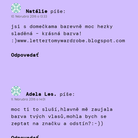
Natálie
píše:
10. februára 2015 o 13:33
jsi s domečkama barevně moc hezky
sladěná – krásná barva!
:)www.lettertomywardrobe.blogspot.com
Odpovedať
Adela Les.
píše:
11. februára 2015 o 14:01
moc ti to sluší,hlavně mě zaujala
barva tvých vlasů,mohla bych se
zeptat na značku a odstín?:-))