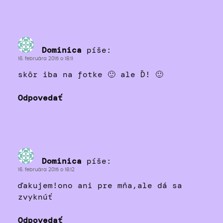
Dominica
píše:
16. februára 2015 o 18:11
skôr iba na fotke 🙂 ale Ď! 🙂
Odpovedať
Dominica
píše:
16. februára 2015 o 18:12
ďakujem!ono ani pre mňa,ale dá sa
zvyknúť
Odpovedať