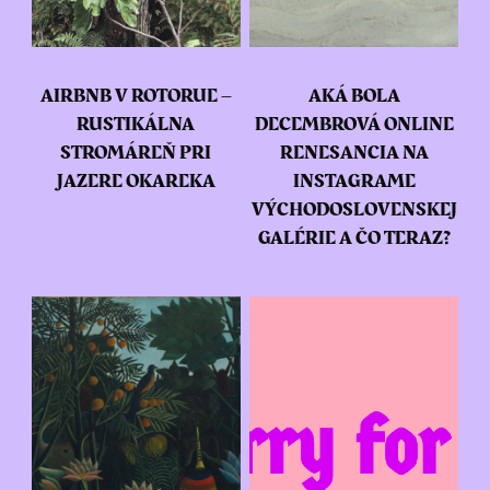
AIRBNB V ROTORUE –
AKÁ BOLA
RUSTIKÁLNA
DECEMBROVÁ ONLINE
STROMÁREŇ PRI
RENESANCIA NA
JAZERE OKAREKA
INSTAGRAME
VÝCHODOSLOVENSKEJ
GALÉRIE A ČO TERAZ?