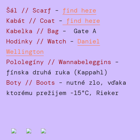
Šál // Scarf
–
find here
Kabát // Coat
–
find here
Kabelka // Bag
– Gate A
Hodinky // Watch
–
Daniel
Wellington
Pololegíny // Wannabeleggins
–
fínska druhá ruka (Kappahl)
Boty // Boots
– nutné zlo, vďaka
ktorému prežijem -15°C, Rieker