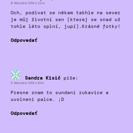
8. februára 2015 o 22:14
Och, podívat se někam takhle na sever
je můj životní sen (kterej se snad už
tohle léto splní, jupí).Krásné fotky!
Odpovedať
Sandra Kisić
píše:
9. februára 2015 o 9:04
Presne znam to sundani rukavice a
uvolneni palce. ;D
Odpovedať