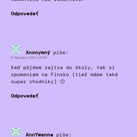
Odpovedať
Anonymný
píše:
9. februára 2015 o 20:58
Keď pôjdem zajtra do školy, tak si
spomeniem na Fínsko (tiež máme také
super chodníky) 🙂
Odpovedať
AnnYwanna
píše: