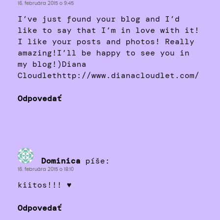
16. februára 2015 o 9:45
I’ve just found your blog and I’d
like to say that I’m in love with it!
I like your posts and photos! Really
amazing!I’ll be happy to see you in
my blog!)Diana
Cloudlethttp://www.dianacloudlet.com/
Odpovedať
Dominica
píše:
16. februára 2015 o 18:10
kiitos!!! ♥
Odpovedať