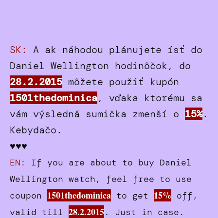
SK:
A ak náhodou plánujete ísť do
Daniel Wellington hodinôčok, do
28.2.2015
môžete použiť kupón
1501thedominica
, vďaka ktorému sa
vám výsledná sumička zmenší o
15%
.
Kebydačo.
♥♥♥
EN:
If you are about to buy Daniel
Wellington watch, feel free to use
1501thedominica
15%
coupon
to get
off,
28.2.2015
valid till
. Just in case.