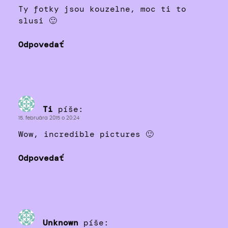
Ty fotky jsou kouzelne, moc ti to
slusi 🙂
Odpovedať
Ti
píše:
15. februára 2015 o 20:24
Wow, incredible pictures 🙂
Odpovedať
Unknown
píše: