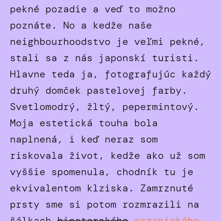
pekné pozadie a veď to možno
poznáte. No a kedže naše
neighbourhoodstvo je veľmi pekné,
stali sa z nás japonskí turisti.
Hlavne teda ja, fotografujúc každý
druhý domček pastelovej farby.
Svetlomodrý, žltý, pepermintový.
Moja estetická touha bola
naplnená, i keď neraz som
riskovala život, kedže ako už som
vyššie spomenula, chodník tu je
ekvivalentom klziska. Zamrznuté
prsty sme si potom rozmrazili na
šálkach
hipsterského
organického