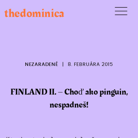
Skip
thedominica
to
content
NEZARADENÉ
|
8. FEBRUÁRA 2015
FINLAND II. – Choď ako pinguin,
nespadneš!