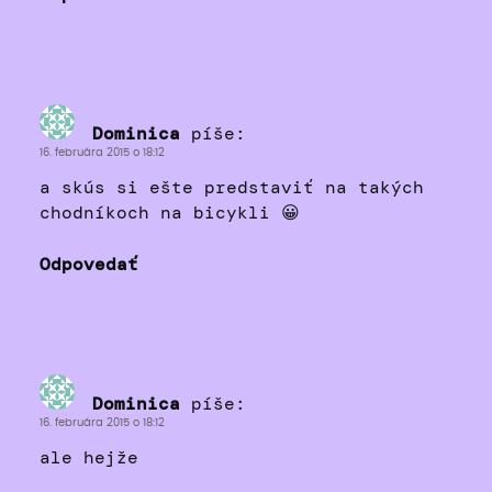
Dominica
píše:
16. februára 2015 o 18:12
a skús si ešte predstaviť na takých
chodníkoch na bicykli 😀
Odpovedať
Dominica
píše:
16. februára 2015 o 18:12
ale hejže