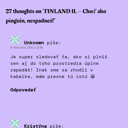
27 thoughts on “
FINLAND II. – Choď ako
pinguin, nespadneš!
”
Unknown
píše:
8. februára 2015 o 21:55
Je super sledovať ťa, ako si plníš
sen aj do toho prostredia úplne
zapadáš! Inak sme sa zhodli v
kabelke, mám presne tú istú 😀
Odpovedať
Kristýna
píše: