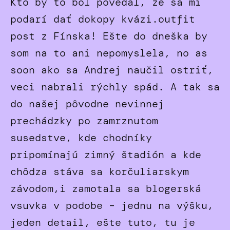
Kto by to bol povedal, že sa mi
podarí dať dokopy kvázi.outfit
post z Fínska! Ešte do dneška by
som na to ani nepomyslela, no as
soon ako sa Andrej naučil ostriť,
veci nabrali rýchly spád. A tak sa
do našej pôvodne nevinnej
prechádzky po zamrznutom
susedstve, kde chodníky
pripomínajú zimný štadión a kde
chôdza stáva sa korčuliarskym
závodom,i zamotala sa blogerská
vsuvka v podobe – jednu na výšku,
jeden detail, ešte tuto, tu je