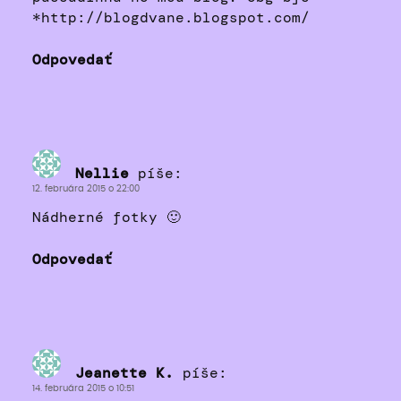
*http://blogdvane.blogspot.com/
Odpovedať
Nellie
píše:
12. februára 2015 o 22:00
Nádherné fotky 🙂
Odpovedať
Jeanette K.
píše:
14. februára 2015 o 10:51