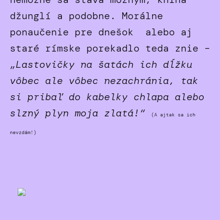
džunglí a podobne. Morálne
ponaučenie pre dnešok alebo aj
staré rímske porekadlo teda znie –
„Lastovičky na šatách ich dĺžku
vôbec ale vôbec nezachránia, tak
si pribaľ do kabelky chlapa alebo
slzný plyn moja zlatá!“
(A ajtak sa ich
nevzdám!)