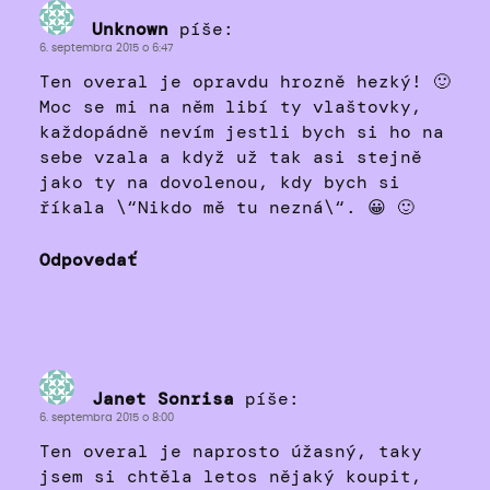
Unknown
píše:
6. septembra 2015 o 6:47
Ten overal je opravdu hrozně hezký! 🙂
Moc se mi na něm libí ty vlaštovky,
každopádně nevím jestli bych si ho na
sebe vzala a když už tak asi stejně
jako ty na dovolenou, kdy bych si
říkala \“Nikdo mě tu nezná\“. 😀 🙂
Odpovedať
Janet Sonrisa
píše:
6. septembra 2015 o 8:00
Ten overal je naprosto úžasný, taky
jsem si chtěla letos nějaký koupit,