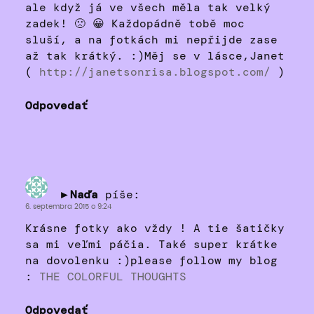
ale když já ve všech měla tak velký
zadek! 🙁 😀 Každopádně tobě moc
sluší, a na fotkách mi nepřijde zase
až tak krátký. :)Měj se v lásce,Janet
(
http://janetsonrisa.blogspot.com/
)
Odpovedať
►Naďa
píše:
6. septembra 2015 o 9:24
Krásne fotky ako vždy ! A tie šatičky
sa mi veľmi páčia. Také super krátke
na dovolenku :)please follow my blog
:
THE COLORFUL THOUGHTS
Odpovedať