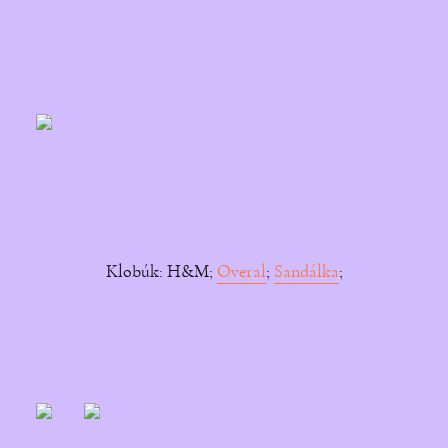
Klobúk: H&M;
Overal
;
Sandálka
;