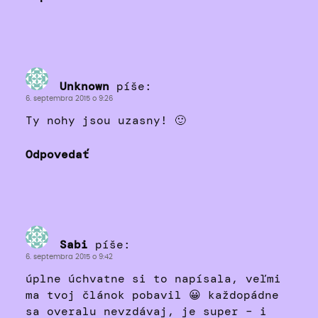
Unknown
píše:
6. septembra 2015 o 9:26
Ty nohy jsou uzasny! 🙂
Odpovedať
Sabi
píše:
6. septembra 2015 o 9:42
úplne úchvatne si to napísala, veľmi
ma tvoj článok pobavil 😀 každopádne
sa overalu nevzdávaj, je super – i