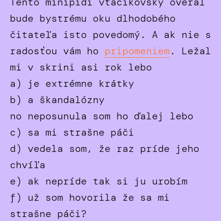
Tento minipidi vtáčikovský overal
bude bystrému oku dlhodobého
čitateľa isto povedomý. A ak nie s
radosťou vám ho
pripomeniem
. Ležal
mi v skrini asi rok lebo
a) je extrémne krátky
b) a škandalózny
no neposunula som ho ďalej lebo
c) sa mi strašne páči
d) vedela som, že raz príde jeho
chvíľa
e) ak nepríde tak si ju urobím
f) už som hovorila že sa mi
strašne páči?