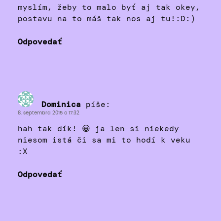
myslím, žeby to malo byť aj tak okey,
postavu na to máš tak nos aj tu!:D:)
Odpovedať
Dominica
píše:
8. septembra 2015 o 17:32
hah tak dík! 😀 ja len si niekedy
niesom istá či sa mi to hodí k veku
:X
Odpovedať