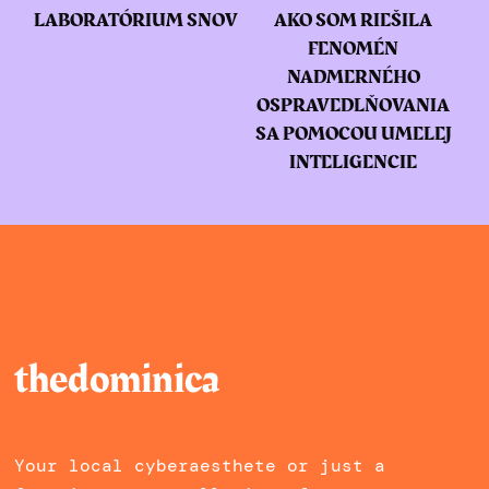
LABORATÓRIUM SNOV
AKO SOM RIEŠILA
FENOMÉN
NADMERNÉHO
OSPRAVEDLŇOVANIA
SA POMOCOU UMELEJ
INTELIGENCIE
thedominica
Your local cyberaesthete or just a