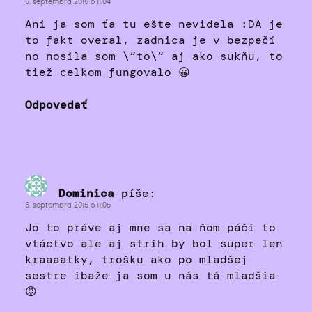
6. septembra 2015 o 11:04
Ani ja som ťa tu ešte nevidela :DA je
to fakt overal, zadnica je v bezpečí
no nosila som \“to\“ aj ako sukňu, to
tiež celkom fungovalo 😀
Odpovedať
Dominica
píše:
6. septembra 2015 o 11:05
Jo to práve aj mne sa na ňom páči to
vtáctvo ale aj strih by bol super len
kraaaatky, trošku ako po mladšej
sestre ibaže ja som u nás tá mladšia
😡