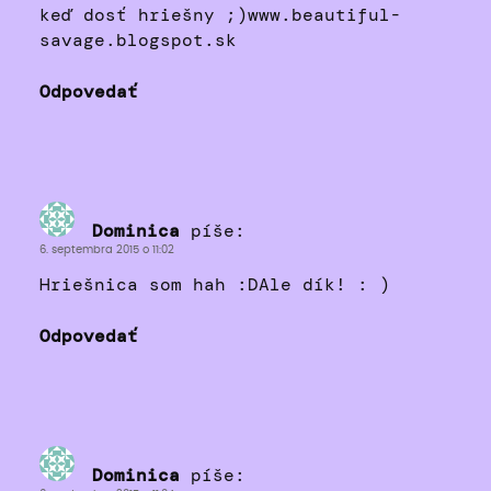
keď dosť hriešny ;)www.beautiful-
savage.blogspot.sk
Odpovedať
Dominica
píše:
6. septembra 2015 o 11:02
Hriešnica som hah :DAle dík! : )
Odpovedať
Dominica
píše: