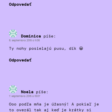
Odpovedať
Dominica
píše:
6. septembra 2015 o 11:06
Ty nohy posielajú pusu, dík 😀
Odpovedať
Noela
píše:
7. septembra 2015 o 19:07
Ooo podľa mňa je úžasný! A pokiaľ je
to overál tak aj keď je krátky si