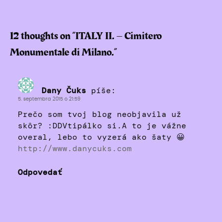
12 thoughts on “
ITALY II. – Cimitero
Monumentale di Milano.
”
Dany Čuks
píše:
5. septembra 2015 o 21:59
Prečo som tvoj blog neobjavila už
skôr? :DDVtipálko si.A to je vážne
overal, lebo to vyzerá ako šaty 😀
http://www.danycuks.com
Odpovedať