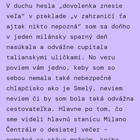
V duchu hesla „dovolenka znesie
veľa“ v preklade „v zahraničí ťa
ajtak nikto nepozná“ som sa doňho
v jeden milánsky sparný deň
nasúkala a odvážne cupitala
talianskymi uličkami. No veru
poviem vám jedno, keby som so
sebou nemala také nebezpečné
chlapčisko ako je Smelý, neviem
neviem či by som bola taká odvážna
cestovateľka. Hlavne po tom, čo
sme videli hlavnú stanicu Milano
Čentrále o desiatej večer –
nemožné sa stáva možným, kniha