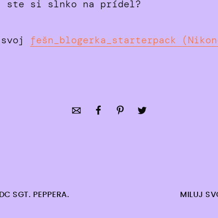
i ste si slnko na prídel?
 svoj
fešn_blogerka_starterpack (Nikon
.
DC SGT. PEPPERA.
MILUJ S