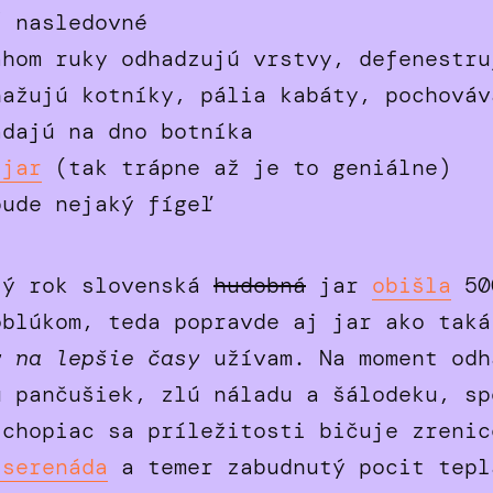
ť nasledovné
ahom ruky odhadzujú vrstvy, defenestru
nažujú kotníky, pália kabáty, pochováv
adajú na dno botníka
 jar
(tak trápne až je to geniálne)
ude nejaký fígeľ
lý rok slovenská
hudobná
jar
obišla
50
oblúkom, teda popravde aj jar ako taká
y na lepšie časy
užívam. Na moment odh
u pančušiek, zlú náladu a šálodeku, sp
 chopiac sa príležitosti bičuje zrenic
 serenáda
a temer zabudnutý pocit tepl