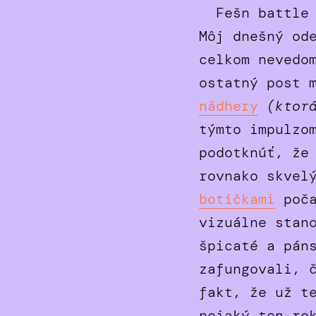
Fešn battl
Môj dnešný od
celkom nevedo
ostatný post 
nádhery
(ktor
týmto impulzo
podotknúť, že
rovnako skvel
botičkami
poča
vizuálne stan
špicaté a pán
zafungovali, 
fakt, že už t
nejaký ten ro