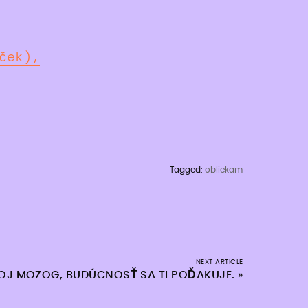
ček),
Tagged:
obliekam
NEXT ARTICLE
VOJ MOZOG, BUDÚCNOSŤ SA TI POĎAKUJE.
»