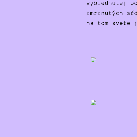
vyblednutej p
zmrznutých sŕ
na tom svete 