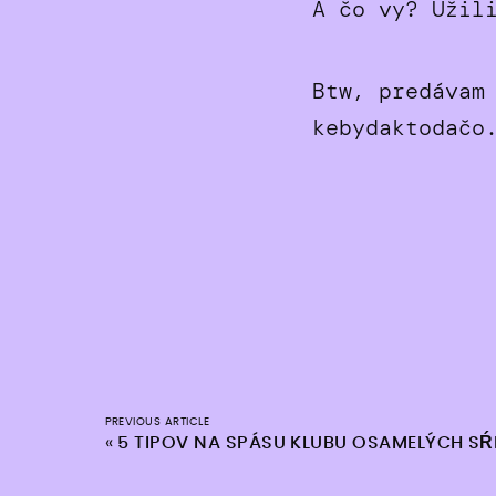
A čo vy? Užil
Btw, predávam
kebydaktodačo
PREVIOUS ARTICLE
«
5 TIPOV NA SPÁSU KLUBU OSAMELÝCH SŔ