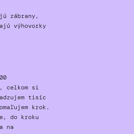
jú zábrany,
ajú výhovorky
00
, celkom si
adzujem tisíc
omaľujem krok.
e, do kroku
a na