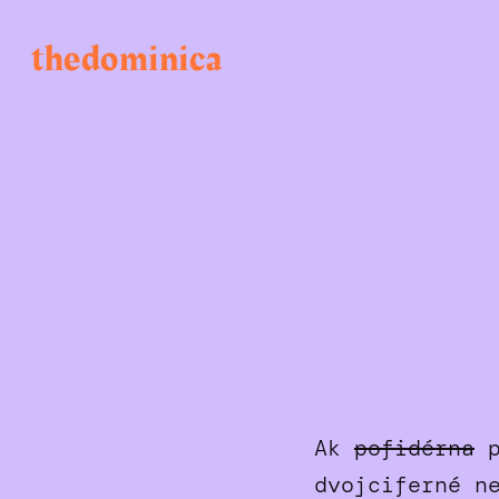
Skip
to
thedominica
content
Ak
pofidérna
p
dvojciferné n