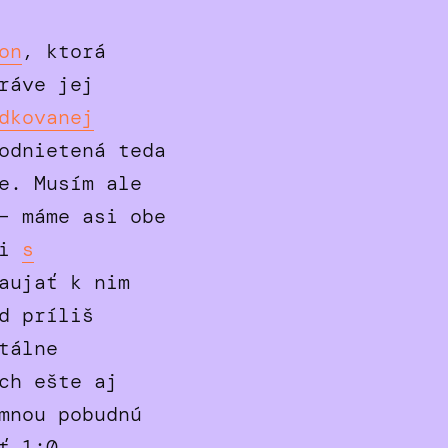
on
, ktorá
ráve jej
dkovanej
odnietená teda
e. Musím ale
– máme asi obe
si
s
aujať k nim
d príliš
tálne
ch ešte aj
mnou pobudnú
ť 1:0.