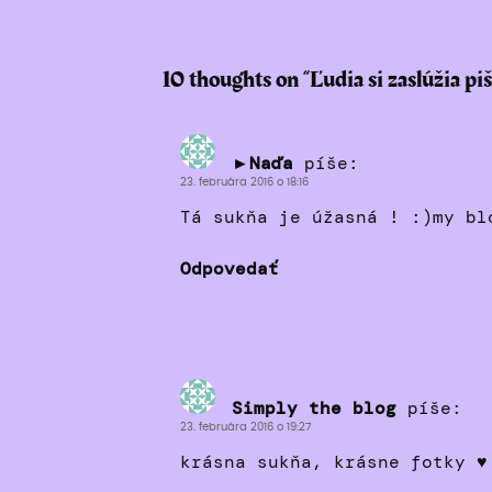
10 thoughts on “
Ľudia si zaslúžia pi
►Naďa
píše:
23. februára 2016 o 18:16
Tá sukňa je úžasná ! :)my b
Odpovedať
Simply the blog
píše:
23. februára 2016 o 19:27
krásna sukňa, krásne fotky ♥