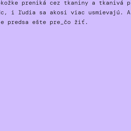
okožke preniká cez tkaniny a tkanivá p
dc, i ľudia sa akosi viac usmievajú. A
je predsa ešte pre_čo žiť.