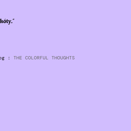
škóty.
”
log :
THE COLORFUL THOUGHTS