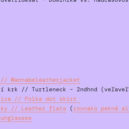
e
 // Wannabeleatherjacket
í krk // Turtleneck – 2ndhnd (veľaveľ
nica // Polka dot skirt
sky // Leather flats
(
rovnako pekná al
Sunglasses