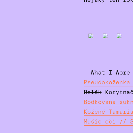
What I Wor
Pseudokoženka
Rolák
Korytnač
Bodkovaná suk
Kožené Tamari
Mušie oči // 