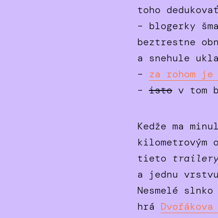
toho dedukova
– blogerky šm
beztrestne ob
a snehule ukl
–
za rohom je
–
isto
v tom b
Kedže ma minu
kilometrovým 
tieto
trailer
a jednu vrstv
Nesmelé slnko
hrá
Dvořákova