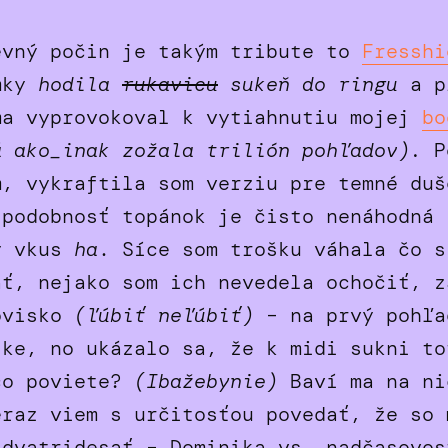
e
evný počin je takým tribute to
Fresshi
mky
hodila
rukavicu
sukeň do ringu
a p
ma vyprovokoval k vytiahnutiu mojej
bo
á ako_inak zožala trilión pohľadov).
P
m, vykraftila som verziu pre temné duš
 podobnosť topánok je čisto nenáhodná 
ý vkus
ha
. Síce som trošku váhala čo 
ť, nejako som ich nevedela ochočiť, z
ovisko
(ľúbiť neľúbiť)
– na prvý pohľa
ske, no ukázalo sa, že k midi sukni to
čo poviete?
(Ibažebynie)
Baví ma na ni
eraz viem s určitosťou povedať, že so 
kdvatridesať – Dominika vs. nadčasovos